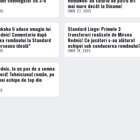
iumf convingător cu 3-0
Homawoo: un salariu de patru ori
mai mare decât la Dinamo!
25
IUNIE 27, 2025
kaku îi aduce omagiu lui
Standard Liege: Primele 3
ERN
FOTBAL EXTERN
dnic! Comentariu după
transferuri realizate de Mircea
ea românului la Standard
Rednic! Ce jucători s-au alăturat
ersoana ideală”
echipei sub conducerea românului
25
IUNIE 18, 2025
dnic, la un pas de a semna
ERN
ord! Tehnicianul român, pe
nei echipe de top din
25