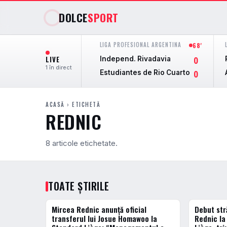
DOLCE
SPORT
LIGA PROFESIONAL ARGENTINA
68'
LIVE
Independ. Rivadavia
0
1 în direct
Estudiantes de Rio Cuarto
0
ACASĂ
› ETICHETĂ
REDNIC
8 articole etichetate.
TOATE ȘTIRILE
Mircea Rednic anunță oficial
Debut str
FOTBAL EXTERN
FOTBAL EXT
transferul lui Josue Homawoo la
Rednic la