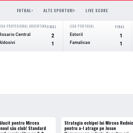
FOTBAL
ALTE SPORTURI
LIVE SCORE
▾
▾
LIGA PROFESIONAL ARGENTINA
LIGA PORTUGAL
FINAL
FINAL
Rosario Central
Estoril
2
1
Aldosivi
Famalicao
1
1
ălucit pentru Mircea
Strategia echipei lui Mircea Redni
ERN
ACTUALE
 noul său club! Standard
pentru a-l atrage pe Josue