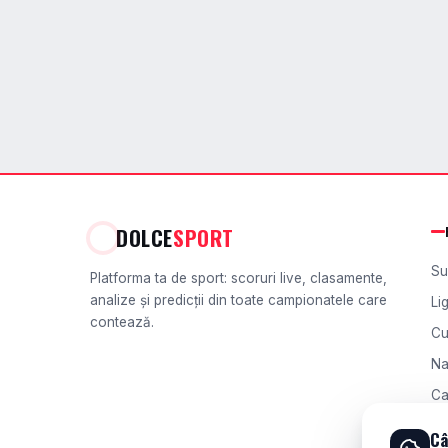
DOLCE
SPORT
Su
Platforma ta de sport: scoruri live, clasamente,
analize și predicții din toate campionatele care
Li
contează.
Cu
Na
Ca
Ch
Câ