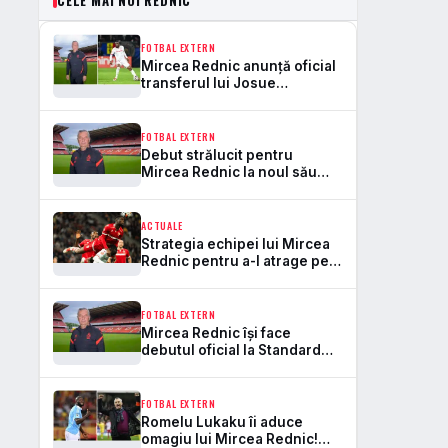
CELE MAI NOI REDNIC
FOTBAL EXTERN
Mircea Rednic anunță oficial
transferul lui Josue
Homawoo la Standard Liège:
“Managementul a fost deja
realizat!”
FOTBAL EXTERN
Debut strălucit pentru
Mircea Rednic la noul său
club! Standard Liège, triumf
convingător cu 3-0
ACTUALE
Strategia echipei lui Mircea
Rednic pentru a-l atrage pe
Josue Homawoo: un salariu
de patru ori mai mare decât la
Dinamo!
FOTBAL EXTERN
Mircea Rednic își face
debutul oficial la Standard
Liege: „M-am angajat să
revin!
FOTBAL EXTERN
Romelu Lukaku îi aduce
omagiu lui Mircea Rednic!