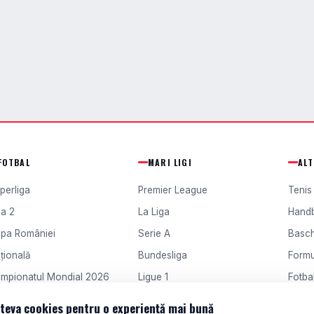
FOTBAL
MARI LIGI
AL
perliga
Premier League
Tenis
ga 2
La Liga
Hand
pa României
Serie A
Basc
țională
Bundesliga
Formu
mpionatul Mondial 2026
Ligue 1
Fotbal
ampions League
Europa League
Fotba
teva cookies pentru o experiență mai bună