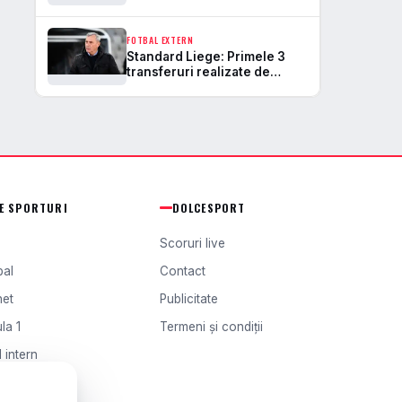
Comentariu după
întoarcerea românului la
Standard Liege: „Persoana
FOTBAL EXTERN
ideală”
Standard Liege: Primele 3
transferuri realizate de
Mircea Rednic! Ce jucători s-
au alăturat echipei sub
conducerea românului?
TE SPORTURI
DOLCESPORT
Scoruri live
bal
Contact
het
Publicitate
la 1
Termeni și condiții
 intern
l extern