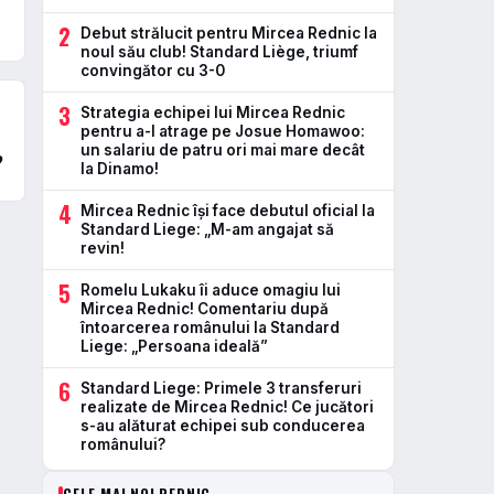
2
Debut strălucit pentru Mircea Rednic la
noul său club! Standard Liège, triumf
convingător cu 3-0
3
Strategia echipei lui Mircea Rednic
pentru a-l atrage pe Josue Homawoo:
un salariu de patru ori mai mare decât
?
la Dinamo!
4
Mircea Rednic își face debutul oficial la
Standard Liege: „M-am angajat să
revin!
5
Romelu Lukaku îi aduce omagiu lui
Mircea Rednic! Comentariu după
întoarcerea românului la Standard
Liege: „Persoana ideală”
6
Standard Liege: Primele 3 transferuri
realizate de Mircea Rednic! Ce jucători
s-au alăturat echipei sub conducerea
românului?