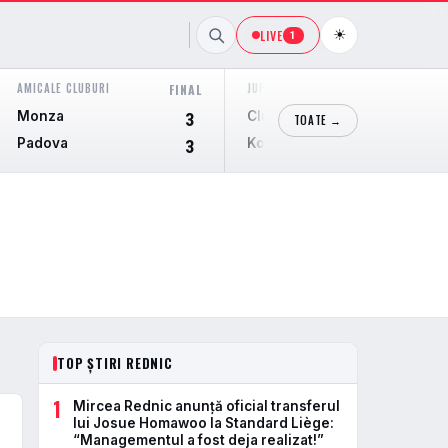
☀
LIVE
1
AMICALE CLUBURI
JUPILER PRO LEAGUE
FINAL
FINAL
Monza
Club Brugge KV
3
3
TOATE →
Padova
Kortrijk
3
0
TOP ȘTIRI REDNIC
1
Mircea Rednic anunță oficial transferul
c
lui Josue Homawoo la Standard Liège:
“Managementul a fost deja realizat!”