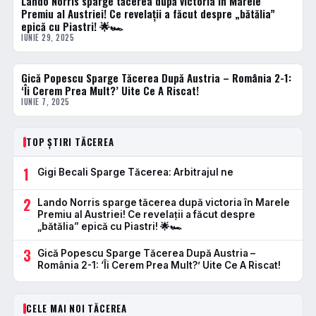
Lando Norris sparge tăcerea după victoria în Marele
Premiu al Austriei! Ce revelații a făcut despre „bătălia”
epică cu Piastri! 🌟🏎️
IUNIE 29, 2025
Gică Popescu Sparge Tăcerea După Austria – România 2-1:
ACTUALE
‘Îi Cerem Prea Mult?’ Uite Ce A Riscat!
IUNIE 7, 2025
TOP ȘTIRI TĂCEREA
1
Gigi Becali Sparge Tăcerea: Arbitrajul ne
2
Lando Norris sparge tăcerea după victoria în Marele
Premiu al Austriei! Ce revelații a făcut despre
„bătălia” epică cu Piastri! 🌟🏎️
3
Gică Popescu Sparge Tăcerea După Austria –
România 2-1: ‘Îi Cerem Prea Mult?’ Uite Ce A Riscat!
CELE MAI NOI TĂCEREA