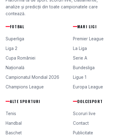
Platforma ta de sport: scoruri live, clasamente,
analize și predicții din toate campionatele care
contează.
FOTBAL
MARI LIGI
Superliga
Premier League
Liga 2
La Liga
Cupa României
Serie A
Națională
Bundesliga
Campionatul Mondial 2026
Ligue 1
Champions League
Europa League
ALTE SPORTURI
DOLCESPORT
Tenis
Scoruri live
Handbal
Contact
Baschet
Publicitate