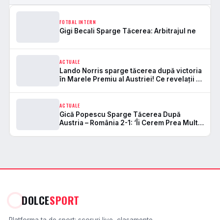
FOTBAL INTERN
Gigi Becali Sparge Tăcerea: Arbitrajul ne
ACTUALE
Lando Norris sparge tăcerea după victoria
în Marele Premiu al Austriei! Ce revelații a
făcut despre „bătălia” epică cu Piastri! 🌟
🏎️
ACTUALE
Gică Popescu Sparge Tăcerea După
Austria – România 2-1: ‘Îi Cerem Prea Mult?’
Uite Ce A Riscat!
DOLCE
SPORT