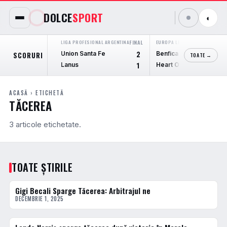
DOLCE
SPORT
◐
LIGA PROFESIONAL ARGENTINA
FINAL
EUROPA LEAGUE
FINAL
Union Santa Fe
Benfica
SCORURI
2
6
TOATE →
Lanus
Heart Of Midlothian
1
1
ACASĂ
› ETICHETĂ
TĂCEREA
3 articole etichetate.
TOATE ȘTIRILE
Gigi Becali Sparge Tăcerea: Arbitrajul ne
FOTBAL INTERN
DECEMBRIE 1, 2025
ACTUALE