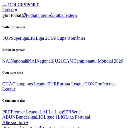
DOLCE
SPORT
Fotbal
▾
Știri fotbal
📰
Fotbal intern
📰
Fotbal extern
Fotbal românesc
SUP
Superliga
LIG
Liga 2
CUP
Cupa României
Echipe naționale
NAI
Națională
NAI
Națională U21
CAM
Campionatul Mondial 2026
Cupe europene
CHA
Champions League
EUR
Europa League
CON
Conference
League
Campionate țări
PRE
Premier League
LAL
La Liga
SER
Serie
A
BUN
Bundesliga
LIG
Ligue 1
LIG
Liga Portugal
Alte sporturi
▾