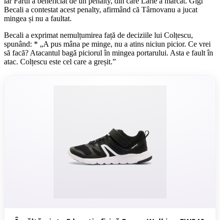
iar Farul a beneficiat de un penalty, din care Larie a marcat. Gigi
Becali a contestat acest penalty, afirmând că Târnovanu a jucat
mingea și nu a faultat.
Becali a exprimat nemulțumirea față de deciziile lui Colțescu,
spunând: * „A pus mâna pe minge, nu a atins niciun picior. Ce vrei
să facă? Atacantul bagă piciorul în mingea portarului. Asta e fault în
atac. Colțescu este cel care a greșit.”