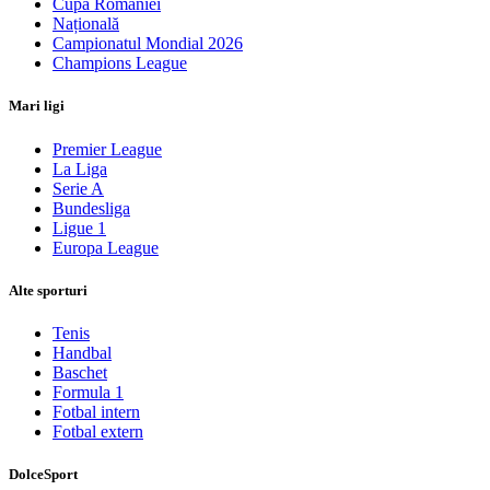
Cupa României
Națională
Campionatul Mondial 2026
Champions League
Mari ligi
Premier League
La Liga
Serie A
Bundesliga
Ligue 1
Europa League
Alte sporturi
Tenis
Handbal
Baschet
Formula 1
Fotbal intern
Fotbal extern
DolceSport