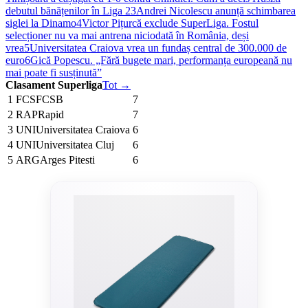
debutul bănățenilor în Liga 2
3
Andrei Nicolescu anunță schimbarea
siglei la Dinamo
4
Victor Pițurcă exclude SuperLiga. Fostul
selecționer nu va mai antrena niciodată în România, deși
vrea
5
Universitatea Craiova vrea un fundaș central de 300.000 de
euro
6
Gică Popescu. „Fără bugete mari, performanța europeană nu
mai poate fi susținută”
Clasament Superliga
Tot →
1
FCS
FCSB
7
2
RAP
Rapid
7
3
UNI
Universitatea Craiova
6
4
UNI
Universitatea Cluj
6
5
ARG
Arges Pitesti
6