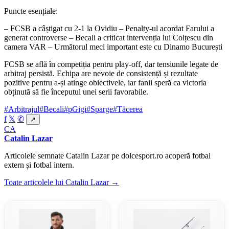
Puncte esențiale:
– FCSB a câștigat cu 2-1 la Ovidiu – Penalty-ul acordat Farului a
generat controverse – Becali a criticat intervenția lui Colțescu din
camera VAR – Următorul meci important este cu Dinamo București
FCSB se află în competiția pentru play-off, dar tensiunile legate de
arbitraj persistă. Echipa are nevoie de consistență și rezultate
pozitive pentru a-și atinge obiectivele, iar fanii speră ca victoria
obținută să fie începutul unei serii favorabile.
#Arbitrajul
#Becali
#pGigi
#Sparge
#Tăcerea
f
𝕏
✆
↗
CA
Catalin Lazar
Articolele semnate Catalin Lazar pe dolcesport.ro acoperă fotbal
extern și fotbal intern.
Toate articolele lui Catalin Lazar →