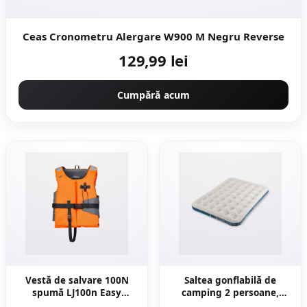
Ceas Cronometru Alergare W900 M Negru Reverse
129,99 lei
Cumpără acum
Vestă de salvare 100N
Saltea gonflabilă de
spumă LJ100n Easy
camping 2 persoane,
Portocaliu/Gri Adulți
190x140 cm, Air basic