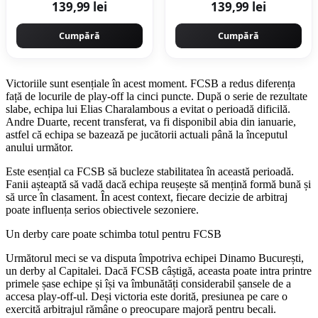
139,99 lei
139,99 lei
Cumpără
Cumpără
Victoriile sunt esențiale în acest moment. FCSB a redus diferența
față de locurile de play-off la cinci puncte. După o serie de rezultate
slabe, echipa lui Elias Charalambous a evitat o perioadă dificilă.
Andre Duarte, recent transferat, va fi disponibil abia din ianuarie,
astfel că echipa se bazează pe jucătorii actuali până la începutul
anului următor.
Este esențial ca FCSB să bucleze stabilitatea în această perioadă.
Fanii așteaptă să vadă dacă echipa reușește să mențină formă bună și
să urce în clasament. În acest context, fiecare decizie de arbitraj
poate influența serios obiectivele sezoniere.
Un derby care poate schimba totul pentru FCSB
Următorul meci se va disputa împotriva echipei Dinamo București,
un derby al Capitalei. Dacă FCSB câștigă, aceasta poate intra printre
primele șase echipe și își va îmbunătăți considerabil șansele de a
accesa play-off-ul. Deși victoria este dorită, presiunea pe care o
exercită arbitrajul rămâne o preocupare majoră pentru becali.