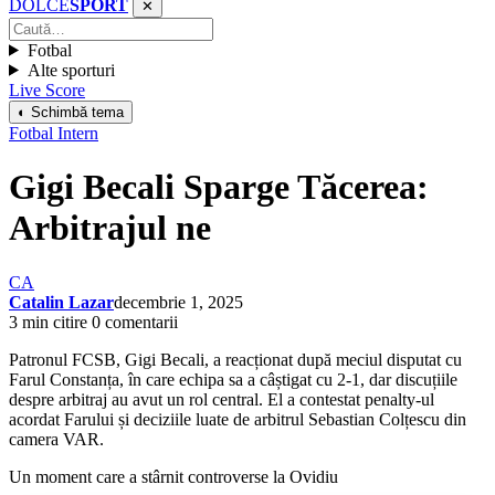
DOLCE
SPORT
✕
Fotbal
Alte sporturi
Live Score
◐ Schimbă tema
Fotbal Intern
Gigi Becali Sparge Tăcerea:
Arbitrajul ne
CA
Catalin Lazar
decembrie 1, 2025
3 min citire
0 comentarii
Patronul FCSB, Gigi Becali, a reacționat după meciul disputat cu
Farul Constanța, în care echipa sa a câștigat cu 2-1, dar discuțiile
despre arbitraj au avut un rol central. El a contestat penalty-ul
acordat Farului și deciziile luate de arbitrul Sebastian Colțescu din
camera VAR.
Un moment care a stârnit controverse la Ovidiu