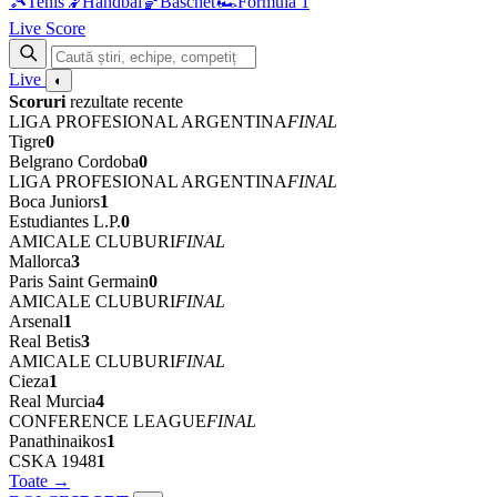
🎾
Tenis
🤾
Handbal
🏀
Baschet
🏎
Formula 1
Live Score
Live
◐
Scoruri
rezultate recente
LIGA PROFESIONAL ARGENTINA
FINAL
Tigre
0
Belgrano Cordoba
0
LIGA PROFESIONAL ARGENTINA
FINAL
Boca Juniors
1
Estudiantes L.P.
0
AMICALE CLUBURI
FINAL
Mallorca
3
Paris Saint Germain
0
AMICALE CLUBURI
FINAL
Arsenal
1
Real Betis
3
AMICALE CLUBURI
FINAL
Cieza
1
Real Murcia
4
CONFERENCE LEAGUE
FINAL
Panathinaikos
1
CSKA 1948
1
Toate →