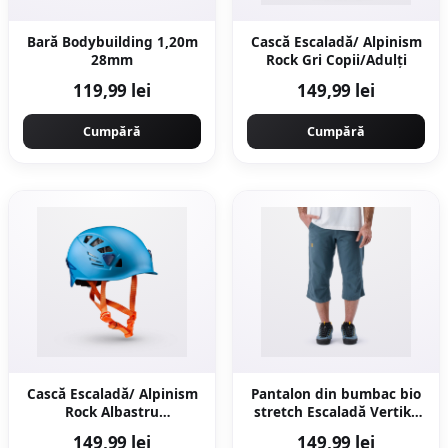
Bară Bodybuilding 1,20m
Cască Escaladă/ Alpinism
28mm
Rock Gri Copii/Adulți
119,99 lei
149,99 lei
Cumpără
Cumpără
Cască Escaladă/ Alpinism
Pantalon din bumbac bio
Rock Albastru
stretch Escaladă Vertika
Copii/Adulți
Gri Bărbaţi
149,99 lei
149,99 lei