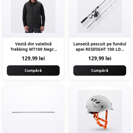
Vestă din vatelină
Lansetă pescuit pe fundul
Trekking MT100 Negru
apei RESIFIGHT 100 LDG
Bărbați
2.20
129,99 lei
129,99 lei
Cumpără
Cumpără