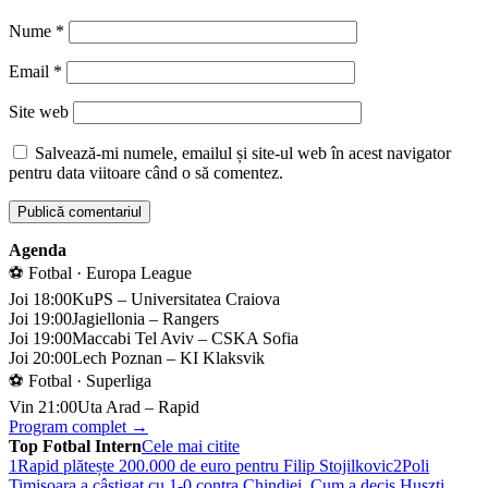
Nume
*
Email
*
Site web
Salvează-mi numele, emailul și site-ul web în acest navigator
pentru data viitoare când o să comentez.
Agenda
⚽ Fotbal · Europa League
Joi 18:00
KuPS – Universitatea Craiova
Joi 19:00
Jagiellonia – Rangers
Joi 19:00
Maccabi Tel Aviv – CSKA Sofia
Joi 20:00
Lech Poznan – KI Klaksvik
⚽ Fotbal · Superliga
Vin 21:00
Uta Arad – Rapid
Program complet →
Top Fotbal Intern
Cele mai citite
1
Rapid plătește 200.000 de euro pentru Filip Stojilkovic
2
Poli
Timișoara a câștigat cu 1-0 contra Chindiei. Cum a decis Huszti