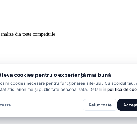
analize din toate competițiile
teva cookies pentru o experiență mai bună
losim cookies necesare pentru funcționarea site-ului. Cu acordul tău,
statistici anonime și publicitate personalizată. Detalii în
politica de co
izează
Refuz toate
Accept