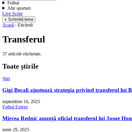
Fotbal
Alte sporturi
Live Score
◐ Schimbă tema
Acasă
› Etichetă
Transferul
37 articole etichetate.
Toate știrile
Știri
Gigi Becali ajustează strategia privind transferul lui 
septembrie 16, 2025
Fotbal Extern
Mircea Rednic anunță oficial transferul lui Josue Ho
iunie 29, 2025