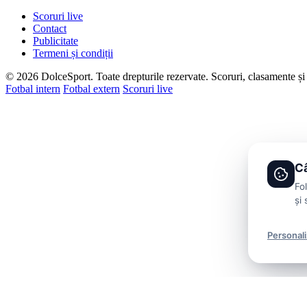
Scoruri live
Contact
Publicitate
Termeni și condiții
© 2026 DolceSport. Toate drepturile rezervate.
Scoruri, clasamente și 
Fotbal intern
Fotbal extern
Scoruri live
Câ
Fo
și 
Personal