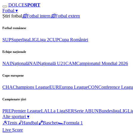
DOLCE
SPORT
Fotbal
▾
Știri fotbal
📰
Fotbal intern
📰
Fotbal extern
Fotbal românesc
SUP
Superliga
LIG
Liga 2
CUP
Cupa României
Echipe naționale
NAI
Națională
NAI
Națională U21
CAM
Campionatul Mondial 2026
Cupe europene
CHA
Champions League
EUR
Europa League
CON
Conference Leagu
Campionate țări
PRE
Premier League
LAL
La Liga
SER
Serie A
BUN
Bundesliga
LIG
Li
Alte sporturi
▾
🎾
Tenis
🤾
Handbal
🏀
Baschet
🏎
Formula 1
Live Score