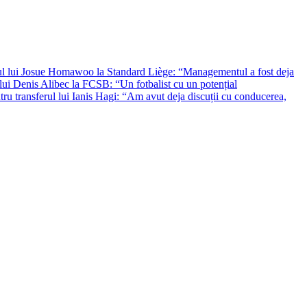
rul lui Josue Homawoo la Standard Liège: “Managementul a fost deja
lui Denis Alibec la FCSB: “Un fotbalist cu un potențial
ru transferul lui Ianis Hagi: “Am avut deja discuții cu conducerea,