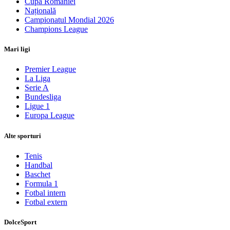
Cupa României
Națională
Campionatul Mondial 2026
Champions League
Mari ligi
Premier League
La Liga
Serie A
Bundesliga
Ligue 1
Europa League
Alte sporturi
Tenis
Handbal
Baschet
Formula 1
Fotbal intern
Fotbal extern
DolceSport