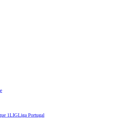
e
gue 1
LIG
Liga Portugal