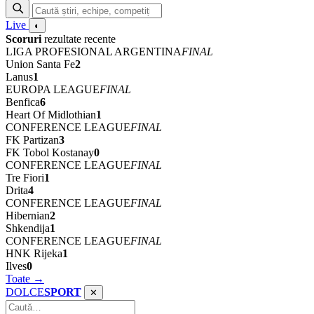
Live
◐
Scoruri
rezultate recente
LIGA PROFESIONAL ARGENTINA
FINAL
Union Santa Fe
2
Lanus
1
EUROPA LEAGUE
FINAL
Benfica
6
Heart Of Midlothian
1
CONFERENCE LEAGUE
FINAL
FK Partizan
3
FK Tobol Kostanay
0
CONFERENCE LEAGUE
FINAL
Tre Fiori
1
Drita
4
CONFERENCE LEAGUE
FINAL
Hibernian
2
Shkendija
1
CONFERENCE LEAGUE
FINAL
HNK Rijeka
1
Ilves
0
Toate →
DOLCE
SPORT
✕