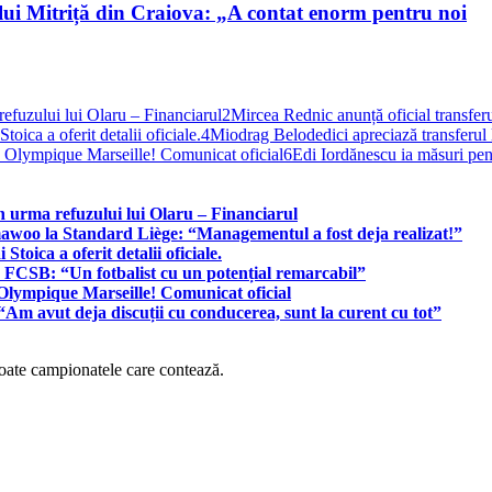
lui Mitriță din Craiova: „A contat enorm pentru noi
 refuzului lui Olaru – Financiarul
2
Mircea Rednic anunță oficial transfe
oica a oferit detalii oficiale.
4
Miodrag Belodedici apreciază transferul 
 la Olympique Marseille! Comunicat oficial
6
Edi Iordănescu ia măsuri pent
 în urma refuzului lui Olaru – Financiarul
mawoo la Standard Liège: “Managementul a fost deja realizat!”
toica a oferit detalii oficiale.
a FCSB: “Un fotbalist cu un potențial remarcabil”
a Olympique Marseille! Comunicat oficial
“Am avut deja discuții cu conducerea, sunt la curent cu tot”
 toate campionatele care contează.