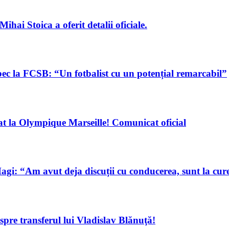
hai Stoica a oferit detalii oficiale.
bec la FCSB: “Un fotbalist cu un potențial remarcabil”
tat la Olympique Marseille! Comunicat oficial
agi: “Am avut deja discuții cu conducerea, sunt la cure
spre transferul lui Vladislav Blănuţă!