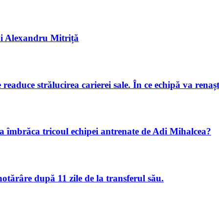
lui Alexandru Mitriță
readuce strălucirea carierei sale. În ce echipă va renașt
va îmbrăca tricoul echipei antrenate de Adi Mihalcea?
hotărâre după 11 zile de la transferul său.