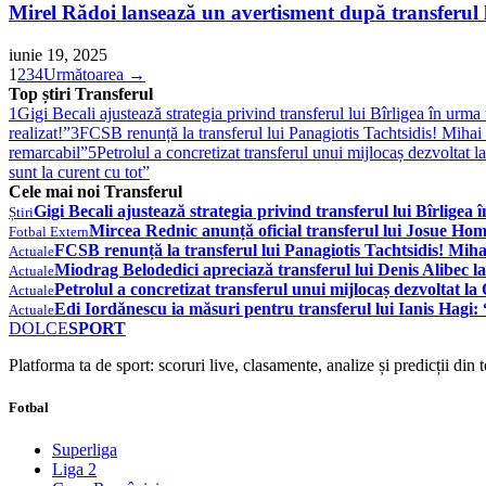
Mirel Rădoi lansează un avertisment după transferul 
iunie 19, 2025
1
2
3
4
Următoarea →
Top știri Transferul
1
Gigi Becali ajustează strategia privind transferul lui Bîrligea în urma
realizat!”
3
FCSB renunță la transferul lui Panagiotis Tachtsidis! Mihai St
remarcabil”
5
Petrolul a concretizat transferul unui mijlocaș dezvoltat
sunt la curent cu tot”
Cele mai noi Transferul
Gigi Becali ajustează strategia privind transferul lui Bîrligea
Știri
Mircea Rednic anunță oficial transferul lui Josue Ho
Fotbal Extern
FCSB renunță la transferul lui Panagiotis Tachtsidis! Mihai S
Actuale
Miodrag Belodedici apreciază transferul lui Denis Alibec l
Actuale
Petrolul a concretizat transferul unui mijlocaș dezvoltat l
Actuale
Edi Iordănescu ia măsuri pentru transferul lui Ianis Hagi: 
Actuale
DOLCE
SPORT
Platforma ta de sport: scoruri live, clasamente, analize și predicții din
Fotbal
Superliga
Liga 2