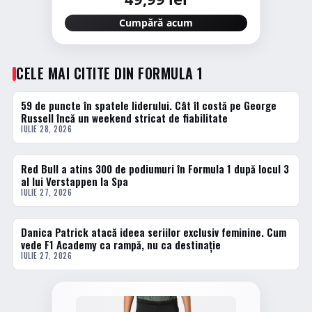
Cumpără acum
CELE MAI CITITE DIN FORMULA 1
59 de puncte în spatele liderului. Cât îl costă pe George
1 · TOP
Russell încă un weekend stricat de fiabilitate
IULIE 28, 2026
Red Bull a atins 300 de podiumuri în Formula 1 după locul 3
2 · TOP
al lui Verstappen la Spa
IULIE 27, 2026
Danica Patrick atacă ideea seriilor exclusiv feminine. Cum
3 · TOP
vede F1 Academy ca rampă, nu ca destinație
IULIE 27, 2026