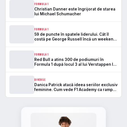
FORMULA 1
Christian Danner este îngrijorat de starea
lui Michael Schumacher
FORMULA 1
59 de puncte în spatele liderului. Cât îl
costă pe George Russell încă un weekend
stricat de fiabilitate
FORMULA 1
Red Bull a atins 300 de podiumuri în
Formula 1 după locul 3 al lui Verstappen la
Spa
DIVERSE
Danica Patrick atacă ideea seriilor exclusiv
feminine. Cum vede F1 Academy ca rampă,
nu ca destinație