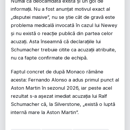
Numai că deocamdată există și un gol de
informații. Nu a fost anunțat motivul exact al
„disputei masive”, nu se știe cât de gravă este
problema medicală invocată în cazul lui Newey
și nu există o reacție publică din partea celor
acuzați. Asta înseamnă că declarațiile lui
Schumacher trebuie citite ca acuzații atribuite,
nu ca fapte confirmate de echipă.
Faptul concret de după Monaco rămâne
acesta: Fernando Alonso a adus primul punct al
Aston Martin în sezonul 2026, iar peste acel
rezultat s-a așezat imediat acuzația lui Ralf
Schumacher că, la Silverstone, „există o luptă
internă mare la Aston Martin”.