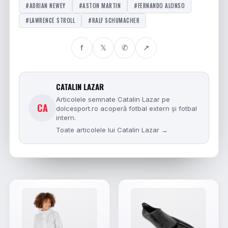
#ADRIAN NEWEY
#ASTON MARTIN
#FERNANDO ALONSO
#LAWRENCE STROLL
#RALF SCHUMACHER
f
𝕏
✆
↗
CATALIN LAZAR
Articolele semnate Catalin Lazar pe
CA
dolcesport.ro acoperă fotbal extern și fotbal
intern.
Toate articolele lui Catalin Lazar →