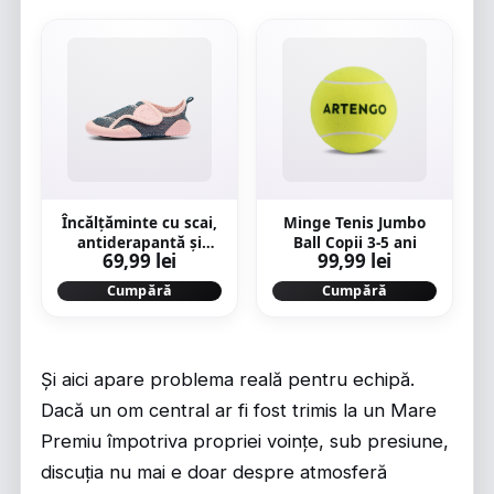
Încălțăminte cu scai,
Minge Tenis Jumbo
antiderapantă și
Ball Copii 3-5 ani
69,99 lei
99,99 lei
respirabilă, roz
albastru, bebeluși
Cumpără
Cumpără
Și aici apare problema reală pentru echipă.
Dacă un om central ar fi fost trimis la un Mare
Premiu împotriva propriei voințe, sub presiune,
discuția nu mai e doar despre atmosferă