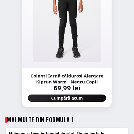
Colanți Iarnă călduroși Alergare
Kiprun Warm+ Negru Copii
69,99 lei
Cumpără acum
MAI MULTE DIN FORMULA 1
Milioane și timp în tunelul de vânt. De ce lupta la
FORMULA 1