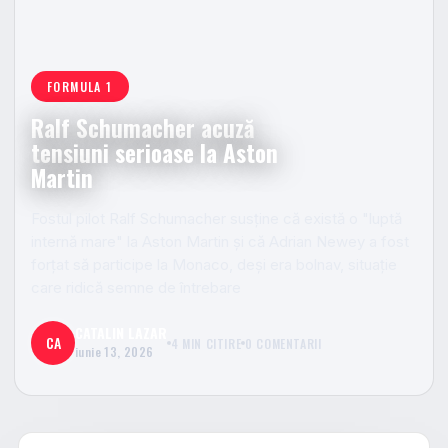
FORMULA 1
Ralf Schumacher acuză
tensiuni serioase la Aston
Martin
Fostul pilot Ralf Schumacher susține că există o "luptă
internă mare" la Aston Martin și că Adrian Newey a fost
forțat să participe la Monaco, deși era bolnav, situație
care ridică semne de întrebare
CATALIN LAZAR
CA
4 MIN CITIRE
0 COMENTARII
iunie 13, 2026