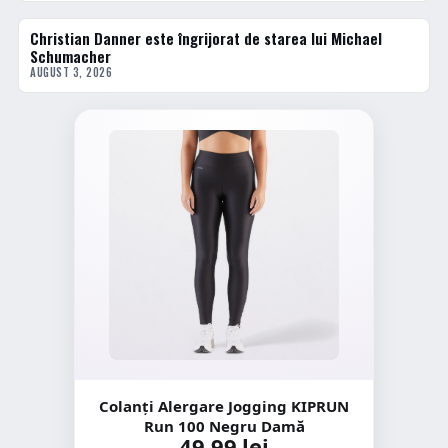
Christian Danner este îngrijorat de starea lui Michael
FORMULA 1
Schumacher
AUGUST 3, 2026
Colanți Alergare Jogging KIPRUN
Run 100 Negru Damă
49,99 lei