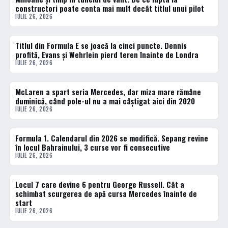
constructori poate conta mai mult decât titlul unui pilot
IULIE 26, 2026
Titlul din Formula E se joacă la cinci puncte. Dennis
FORMULA 1
profită, Evans și Wehrlein pierd teren înainte de Londra
IULIE 26, 2026
McLaren a spart seria Mercedes, dar miza mare rămâne
FORMULA 1
duminică, când pole-ul nu a mai câștigat aici din 2020
IULIE 26, 2026
Formula 1. Calendarul din 2026 se modifică. Sepang revine
FORMULA 1
în locul Bahrainului, 3 curse vor fi consecutive
IULIE 26, 2026
Locul 7 care devine 6 pentru George Russell. Cât a
FORMULA 1
schimbat scurgerea de apă cursa Mercedes înainte de
start
IULIE 26, 2026