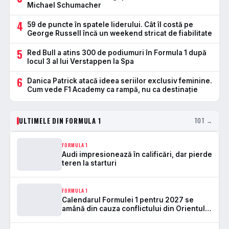
Michael Schumacher
4
59 de puncte în spatele liderului. Cât îl costă pe
George Russell încă un weekend stricat de fiabilitate
5
Red Bull a atins 300 de podiumuri în Formula 1 după
locul 3 al lui Verstappen la Spa
6
Danica Patrick atacă ideea seriilor exclusiv feminine.
Cum vede F1 Academy ca rampă, nu ca destinație
ULTIMELE DIN FORMULA 1
TOT →
FORMULA 1
Audi impresionează în calificări, dar pierde
teren la starturi
FORMULA 1
Calendarul Formulei 1 pentru 2027 se
amână din cauza conflictului din Orientul
Mijlociu