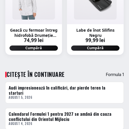
Geacă cu fermoar întreg
Labe de înot Silifins
hidrofobă Drumeție
Negru
74,99 lei
99,99 lei
Raincut Alb Damă
Cumpără
Cumpără
CITEȘTE ÎN CONTINUARE
Formula 1
Audi impresionează în calificări, dar pierde teren la
FORMULA 1
starturi
AUGUST 5, 2026
Calendarul Formulei 1 pentru 2027 se amână din cauza
FORMULA 1
conflictului din Orientul Mijlociu
AUGUST 4, 2026