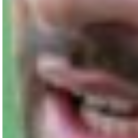
2
RAP
Rapid
7
3
UNI
Universitatea Craiova
6
4
UNI
Universitatea Cluj
6
5
ARG
Arges Pitesti
6
DOLCE
SPORT
Platforma ta de sport: scoruri live, clasamente, analize și predicții din
toate campionatele care contează.
Fotbal
Superliga
Liga 2
Cupa României
Națională
Campionatul Mondial 2026
Champions League
Mari ligi
Premier League
La Liga
Serie A