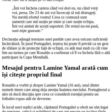
„Îmi voi încheia cariera când voi dori eu, nu când vreți
voi, presa. De 23 de ani voi încercați să mă distrugeți.
Nu merită efortul vostru! Ceea ce contează sunt
oamenii care mă susțin pe mine și care susțin echipa.
Îmi voi aminti de acești suporteri. De restul nu-mi pasă,
sunt niște gunoaie.”
Declarația adaugă tensiune unei partide care avea oricum suficientă
încărcătură. În jurul Portugaliei, ieșirea lui poate fi privită ca un gest
de sfidare și de protecție față de echipă, cu atât mai mult cu cât vine
într-un turneu pe care Ronaldo a confirmat că îl va încheia fără o altă
participare la Cupa Mondială.
Mesajul pentru Lamine Yamal arată cum
își citește propriul final
Ronaldo a vorbit și despre Lamine Yamal (16 ani), unul dintre
numele tinere care atrag deja atenția înaintea meciului. Portughezul a
ales să ducă discuția spre ceea ce consideră esențial pentru un
fotbalist expus atât de devreme.
În locul unei replici acide, căpitanul Portugaliei a oferit un sfat legat
de presiune, critică și echilibrul de care are nevoie un jucător tânăr