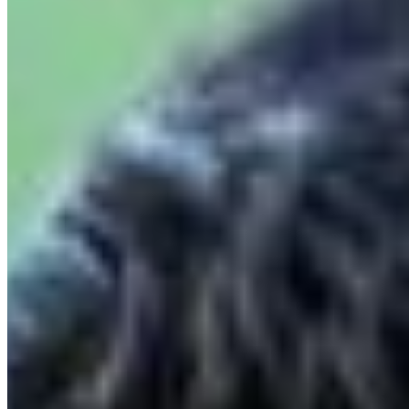
după 0-5 pentru CFR Cluj și 1-1 al Craiovei
august 7, 2026
3 · Top
Twente a făcut 6-0 cu Dunajska Streda. Ce au făcut
românii implicați în meciurile serii din Conference
august 7, 2026
Mai multe din Fotbal Extern
Vezi tot →
Fotbal Extern
Leeds a plătit 47 de milioane de euro pentru James
Trafford
august 7, 2026
Fotbal Extern
Chelsea vrea să taie lotul de la 41 la 25 de jucători