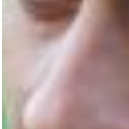
Agenda
⚽ Fotbal · Superliga
Vin 21:00
Uta Arad – Rapid
⚽ Fotbal · Liga Portugal
Vin 22:15
Estoril – Famalicao
Sâm 17:30
Maritimo – Casa Pia
⚽ Fotbal · Superliga
Sâm 18:30
Farul Constanta – Csikszereda
Sâm 21:30
Dinamo Bucuresti – FC Voluntari
Program complet →
Top Fotbal Extern
Cele mai citite
1
FCSB pierde teren în regiune, iar Steaua Roșie Belgrad atacă
Europa cu un lot de peste patru ori
2
Atlético Madrid vrea să-l
transfere pe Cristian Romero
3
Furtuna oprește jocul prea târziu, iar
jucătorii plătesc prețul cel mai mare
4
Rayo Vallecano a încasat peste
40 de milioane de euro
5
România a coborât pe locul 22 în
clasamentul UEFA după 0-5 pentru CFR Cluj și 1-1 al
Craiovei
6
Twente a făcut 6-0 cu Dunajska Streda. Ce au făcut
românii implicați în meciurile serii din Conference
Clasament Superliga
Tot →
1
FCS
FCSB
7