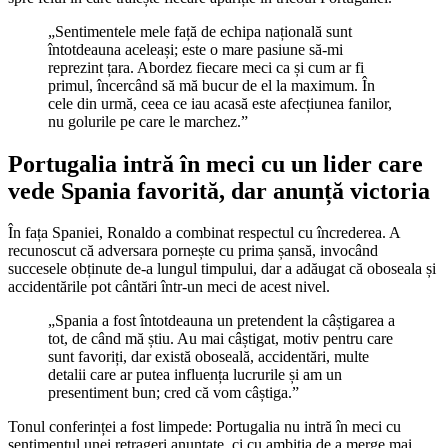
„Sentimentele mele față de echipa națională sunt
întotdeauna aceleași; este o mare pasiune să-mi
reprezint țara. Abordez fiecare meci ca și cum ar fi
primul, încercând să mă bucur de el la maximum. În
cele din urmă, ceea ce iau acasă este afecțiunea fanilor,
nu golurile pe care le marchez.”
Portugalia intră în meci cu un lider care
vede Spania favorită, dar anunță victoria
În fața Spaniei, Ronaldo a combinat respectul cu încrederea. A
recunoscut că adversara pornește cu prima șansă, invocând
succesele obținute de-a lungul timpului, dar a adăugat că oboseala și
accidentările pot cântări într-un meci de acest nivel.
„Spania a fost întotdeauna un pretendent la câștigarea a
tot, de când mă știu. Au mai câștigat, motiv pentru care
sunt favoriți, dar există oboseală, accidentări, multe
detalii care ar putea influența lucrurile și am un
presentiment bun; cred că vom câștiga.”
Tonul conferinței a fost limpede: Portugalia nu intră în meci cu
sentimentul unei retrageri anunțate, ci cu ambiția de a merge mai