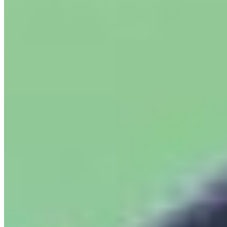
Atlético Madrid vrea să-l transfere pe Cristian
Romero
august 7, 2026
Fotbal Extern
Furtuna oprește jocul prea târziu, iar jucătorii
plătesc prețul cel mai mare
august 7, 2026
Cele mai citite din Fotbal Extern
1 · Top
Rayo Vallecano a încasat peste 40 de milioane de
euro
august 7, 2026
2 · Top
România a coborât pe locul 22 în clasamentul UEFA