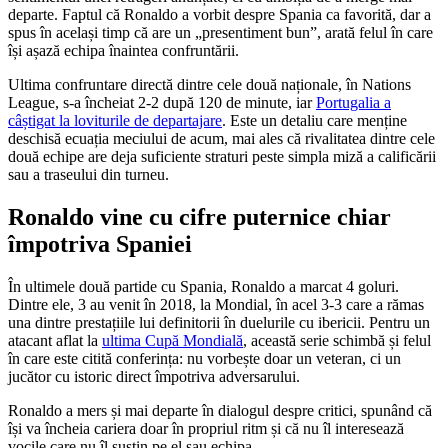
departe. Faptul că Ronaldo a vorbit despre Spania ca favorită, dar a
spus în același timp că are un „presentiment bun”, arată felul în care
își așază echipa înaintea confruntării.
Ultima confruntare directă dintre cele două naționale, în Nations
League, s-a încheiat 2-2 după 120 de minute, iar
Portugalia a
câștigat la loviturile de departajare
. Este un detaliu care menține
deschisă ecuația meciului de acum, mai ales că rivalitatea dintre cele
două echipe are deja suficiente straturi peste simpla miză a calificării
sau a traseului din turneu.
Ronaldo vine cu cifre puternice chiar
împotriva Spaniei
În ultimele două partide cu Spania, Ronaldo a marcat 4 goluri.
Dintre ele, 3 au venit în 2018, la Mondial, în acel 3-3 care a rămas
una dintre prestațiile lui definitorii în duelurile cu ibericii. Pentru un
atacant aflat la
ultima Cupă Mondială
, această serie schimbă și felul
în care este citită conferința: nu vorbește doar un veteran, ci un
jucător cu istoric direct împotriva adversarului.
Ronaldo a mers și mai departe în dialogul despre critici, spunând că
își va încheia cariera doar în propriul ritm și că nu îl interesează
vocile care nu îl susțin pe el sau echipa.