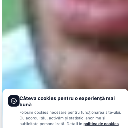
Bundesliga
Ligue 1
Europa League
Alte sporturi
Tenis
Handbal
Baschet
Formula 1
Fotbal intern
Fotbal extern
DolceSport
Scoruri live
Contact
Publicitate
Termeni și condiții
Câteva cookies pentru o experiență mai
bună
© 2026 DolceSport. Toate drepturile rezervate.
Scoruri, clasamente
și analize din toate competițiile
Folosim cookies necesare pentru funcționarea site-ului.
Fotbal intern
Fotbal extern
Scoruri live
Cu acordul tău, activăm și statistici anonime și
publicitate personalizată. Detalii în
politica de cookies
.