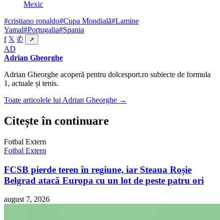
Mexic
#cristiano ronaldo
#Cupa Mondială
#Lamine
Yamal
#Portugalia
#Spania
f
𝕏
✆
↗
AD
Adrian Gheorghe
Adrian Gheorghe acoperă pentru dolcesport.ro subiecte de formula
1, actuale și tenis.
Toate articolele lui Adrian Gheorghe →
Citește în continuare
Fotbal Extern
Fotbal Extern
FCSB pierde teren în regiune, iar Steaua Roșie
Belgrad atacă Europa cu un lot de peste patru ori
august 7, 2026
Fotbal Extern