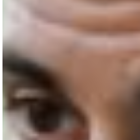
august 6, 2026
0 comentarii
Lasă un comentariu
Comentariu
*
Nume
*
Email
*
Site web
Salvează-mi numele, emailul și site-ul web în acest navigator
pentru data viitoare când o să comentez.