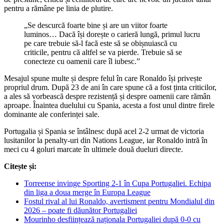
pentru a rămâne pe linia de plutire.
„Se descurcă foarte bine și are un viitor foarte
luminos… Dacă își dorește o carieră lungă, primul lucru
pe care trebuie să-l facă este să se obișnuiască cu
criticile, pentru că altfel se va pierde. Trebuie să se
conecteze cu oamenii care îl iubesc.”
Mesajul spune multe și despre felul în care Ronaldo își privește
propriul drum. După 23 de ani în care spune că a fost ținta criticilor,
a ales să vorbească despre rezistență și despre oamenii care rămân
aproape. Înaintea duelului cu Spania, acesta a fost unul dintre firele
dominante ale conferinței sale.
Portugalia și Spania se întâlnesc după acel 2-2 urmat de victoria
lusitanilor la penalty-uri din Nations League, iar Ronaldo intră în
meci cu 4 goluri marcate în ultimele două dueluri directe.
Citește și:
Torreense invinge Sporting 2-1 în Cupa Portugaliei. Echipa
din liga a doua merge în Europa League
Fostul rival al lui Ronaldo, avertisment pentru Mondialul din
2026 – poate fi dăunător Portugaliei
Mourinho desființează naționala Portugaliei după 0-0 cu