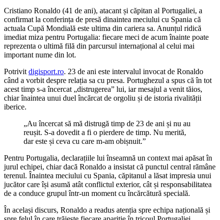
Cristiano Ronaldo (41 de ani), atacant și căpitan al Portugaliei, a
confirmat la conferința de presă dinaintea meciului cu Spania că
actuala Cupă Mondială este ultima din cariera sa. Anunțul ridică
imediat miza pentru Portugalia: fiecare meci de acum înainte poate
reprezenta o ultimă filă din parcursul internațional al celui mai
important nume din lot.
Potrivit
digisport.ro
. 23 de ani este intervalul invocat de Ronaldo
când a vorbit despre relația sa cu presa. Portughezul a spus că în tot
acest timp s-a încercat „distrugerea” lui, iar mesajul a venit tăios,
chiar înaintea unui duel încărcat de orgoliu și de istoria rivalității
iberice.
„Au încercat să mă distrugă timp de 23 de ani și nu au
reușit. S-a dovedit a fi o pierdere de timp. Nu merită,
dar este și ceva cu care m-am obișnuit.”
Pentru Portugalia, declarațiile lui înseamnă un context mai apăsat în
jurul echipei, chiar dacă Ronaldo a insistat că punctul central rămâne
terenul. Înaintea meciului cu Spania, căpitanul a lăsat impresia unui
jucător care își asumă atât conflictul exterior, cât și responsabilitatea
de a conduce grupul într-un moment cu încărcătură specială.
În același discurs, Ronaldo a readus atenția spre echipa națională și
spre felul în care trăiește fiecare apariție în tricoul Portugaliei.