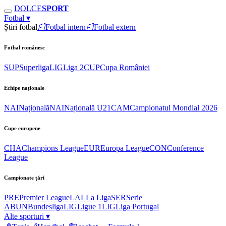
DOLCE
SPORT
Fotbal
▾
Știri fotbal
📰
Fotbal intern
📰
Fotbal extern
Fotbal românesc
SUP
Superliga
LIG
Liga 2
CUP
Cupa României
Echipe naționale
NAI
Națională
NAI
Națională U21
CAM
Campionatul Mondial 2026
Cupe europene
CHA
Champions League
EUR
Europa League
CON
Conference
League
Campionate țări
PRE
Premier League
LAL
La Liga
SER
Serie
A
BUN
Bundesliga
LIG
Ligue 1
LIG
Liga Portugal
Alte sporturi
▾