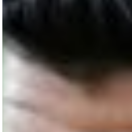
august 7, 2026
Fotbal Extern
FIFA a negociat în secret Super Liga cu un plan pe
12 ani
august 6, 2026
Fotbal Extern
Hansi Flick s-a enervat pe Ferran Torres după ce
atacantul Barcelonei a forțat public noul contract
august 6, 2026
Fotbal Extern
Santos poate pierde un jucător decisiv exact după
calificarea în sferturile Cupei Braziliei
august 6, 2026
Diverse
David Owori, căpitanul lui SC Villa, a murit după
un atac