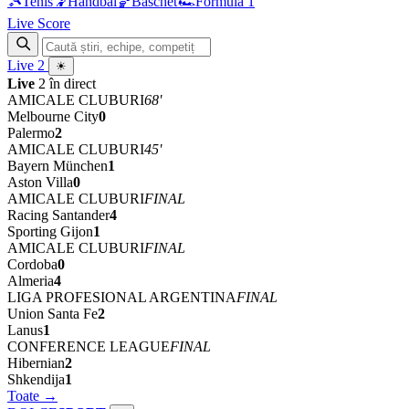
🎾
Tenis
🤾
Handbal
🏀
Baschet
🏎
Formula 1
Live Score
Live
2
☀
Live
2 în direct
AMICALE CLUBURI
68'
Melbourne City
0
Palermo
2
AMICALE CLUBURI
45'
Bayern München
1
Aston Villa
0
AMICALE CLUBURI
FINAL
Racing Santander
4
Sporting Gijon
1
AMICALE CLUBURI
FINAL
Cordoba
0
Almeria
4
LIGA PROFESIONAL ARGENTINA
FINAL
Union Santa Fe
2
Lanus
1
CONFERENCE LEAGUE
FINAL
Hibernian
2
Shkendija
1
Toate →