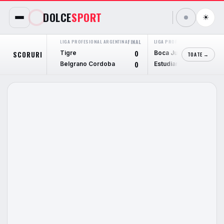
DOLCE
SPORT
☀
LIGA PROFESIONAL ARGENTINA
FINAL
LIGA PROFESIONAL ARGENTINA
F
Tigre
Boca Juniors
SCORURI
0
TOATE →
Belgrano Cordoba
Estudiantes L.P.
0