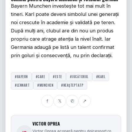
Bayern Munchen investește tot mai mult în
tineri. Karl poate deveni simbolul unei generații
noi crescute în academie și validată pe teren.
După mulți ani, clubul are din nou un produs
propriu care atrage atenția la nivel înalt. Iar
Germania adaugă pe listă un talent confirmat
prin goluri și consecvență, nu prin declarații.
#BAYERN
#CARE
#ESTE
#JUCĂTORUL
#KARL
#LENNART
#MUNCHEN
#NEAȘTEPTATP
f
𝕏
✆
↗
VICTOR OPREA
Victor Oprea acoperă pentru dolcesport.ro