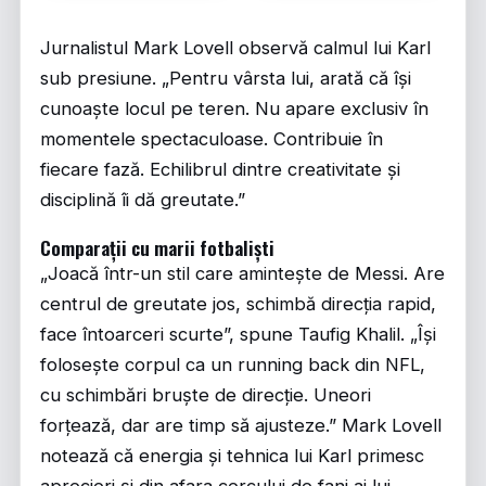
Jurnalistul Mark Lovell observă calmul lui Karl
sub presiune. „Pentru vârsta lui, arată că își
cunoaște locul pe teren. Nu apare exclusiv în
momentele spectaculoase. Contribuie în
fiecare fază. Echilibrul dintre creativitate și
disciplină îi dă greutate.”
Comparații cu marii fotbaliști
„Joacă într-un stil care amintește de Messi. Are
centrul de greutate jos, schimbă direcția rapid,
face întoarceri scurte”, spune Taufig Khalil. „Își
folosește corpul ca un running back din NFL,
cu schimbări bruște de direcție. Uneori
forțează, dar are timp să ajusteze.” Mark Lovell
notează că energia și tehnica lui Karl primesc
aprecieri și din afara cercului de fani ai lui