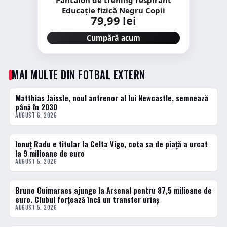
Pantalon de trening respirant
Educație fizică Negru Copii
79,99 lei
Cumpără acum
MAI MULTE DIN FOTBAL EXTERN
Matthias Jaissle, noul antrenor al lui Newcastle, semnează
FOTBAL EXTERN
până în 2030
AUGUST 6, 2026
Ionuț Radu e titular la Celta Vigo, cota sa de piață a urcat
FOTBAL EXTERN
la 9 milioane de euro
AUGUST 5, 2026
Bruno Guimaraes ajunge la Arsenal pentru 87,5 milioane de
FOTBAL EXTERN
euro. Clubul forțează încă un transfer uriaș
AUGUST 5, 2026