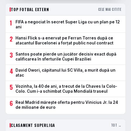
TOP FOTBAL EXTERN
CELE MAI CITITE
1
FIFA a negociat în secret Super Liga cu un plan pe 12
ani
2
Hansi Flick s-a enervat pe Ferran Torres după ce
atacantul Barcelonei a forțat public noul contract
3
Santos poate pierde un jucător decisiv exact după
calificarea în sferturile Cupei Braziliei
4
David Owori, căpitanul lui SC Villa, a murit după un
atac
5
Vozinha, la 40 de ani, a trecut de la Chaves la Colo-
Colo. Cum i-a schimbat Cupa Mondială traseul
6
Real Madrid mărește oferta pentru Vinicius Jr. la 24
de milioane de euro
CLASAMENT SUPERLIGA
TOT →