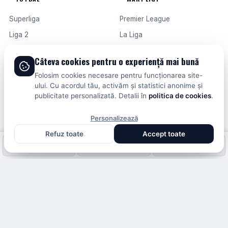
Superliga
Premier League
Liga 2
La Liga
Cupa României
Serie A
Câteva cookies pentru o experiență mai bună
Națională
Bundesliga
Folosim cookies necesare pentru funcționarea site-
Campionatul Mondial 2026
Ligue 1
ului. Cu acordul tău, activăm și statistici anonime și
publicitate personalizată. Detalii în
politica de cookies
.
Champions League
Europa League
Personalizează
ALTE SPORTURI
DOLCESPORT
Refuz toate
Accept toate
Tenis
Scoruri live
Fotbal intern
Fotbal extern
Scoruri live
Handbal
Contact
Baschet
Publicitate
Formula 1
Termeni și condiții
Fotbal intern
Fotbal extern