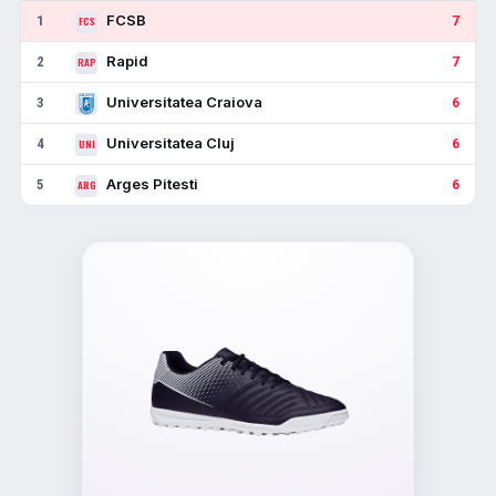
FCSB
1
7
FCS
Rapid
2
7
RAP
Universitatea Craiova
3
6
Universitatea Cluj
4
6
UNI
Arges Pitesti
5
6
ARG