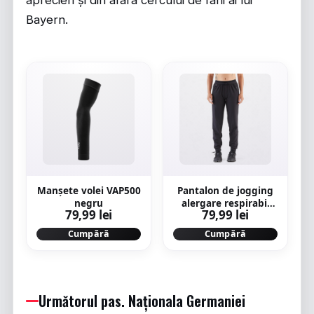
Bayern.
Manșete volei VAP500
Pantalon de jogging
negru
alergare respirabil
79,99 lei
79,99 lei
Kiprun run 500 dry
negru Damă
Cumpără
Cumpără
Următorul pas. Naționala Germaniei