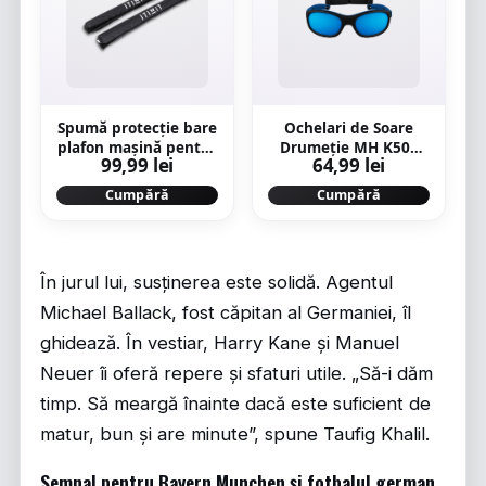
Spumă protecție bare
Ochelari de Soare
plafon mașină pentru
Drumeție MH K500
99,99 lei
64,99 lei
caiac/SUP/Surf/Windsurf
Categoria 4 Albastru-
Negru Copii 4-6 Ani
Cumpără
Cumpără
În jurul lui, susținerea este solidă. Agentul
Michael Ballack, fost căpitan al Germaniei, îl
ghidează. În vestiar, Harry Kane și Manuel
Neuer îi oferă repere și sfaturi utile. „Să-i dăm
timp. Să meargă înainte dacă este suficient de
matur, bun și are minute”, spune Taufig Khalil.
Semnal pentru Bayern Munchen și fotbalul german