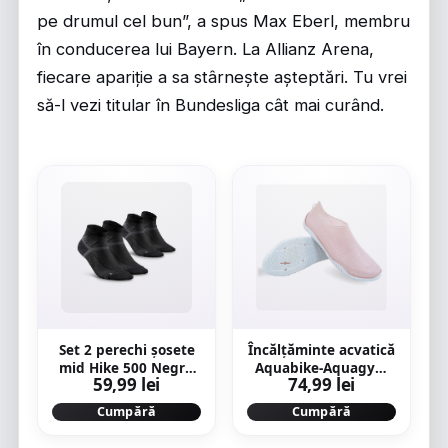
pe drumul cel bun”, a spus Max Eberl, membru
în conducerea lui Bayern. La Allianz Arena,
fiecare apariție a sa stârnește așteptări. Tu vrei
să-l vezi titular în Bundesliga cât mai curând.
Set 2 perechi șosete
Încălțăminte acvatică
mid Hike 500 Negru
Aquabike-Aquagym
59,99 lei
74,99 lei
Adulți
Fitshoe Roz
Cumpără
Cumpără