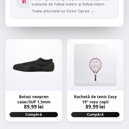
VI
subiecte de fotbal extern și fotbal intern.
Toate articolele lui Victor Oprea →
Botoși neopren
Rachetă de tenis Easy
caiac/SUP 1,5mm
19" roșu copii
89,99 lei
89,99 lei
Cumpără
Cumpără