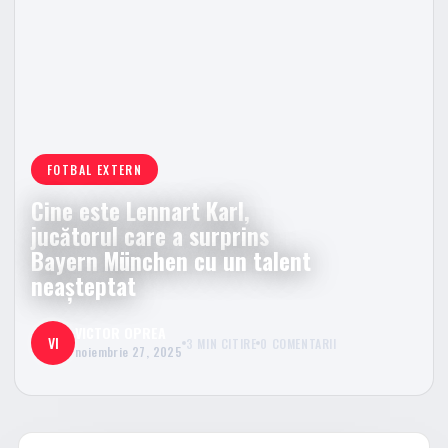
FOTBAL EXTERN
Cine este Lennart Karl,
jucătorul care a surprins
Bayern München cu un talent
neașteptat
VICTOR OPREA
VI
3 MIN CITIRE
0 COMENTARII
noiembrie 27, 2025