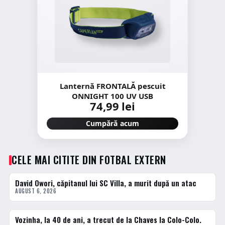
Lanternă FRONTALĂ pescuit
ONNIGHT 100 UV USB
74,99 lei
Cumpără acum
CELE MAI CITITE DIN FOTBAL EXTERN
David Owori, căpitanul lui SC Villa, a murit după un atac
1 · TOP
AUGUST 6, 2026
Vozinha, la 40 de ani, a trecut de la Chaves la Colo-Colo.
2 · TOP