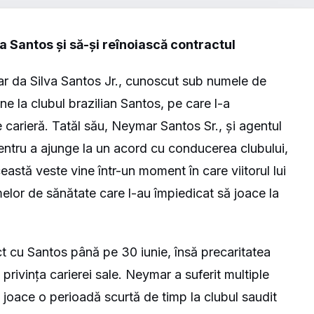
a Santos și să-și reînoiască contractul
ar da Silva Santos Jr., cunoscut sub numele de
e la clubul brazilian Santos, pe care l-a
 carieră. Tatăl său, Neymar Santos Sr., și agentul
 pentru a ajunge la un acord cu conducerea clubului,
eastă veste vine într-un moment în care viitorul lui
lor de sănătate care l-au împiedicat să joace la
t cu Santos până pe 30 iunie, însă precaritatea
în privința carierei sale. Neymar a suferit multiple
 joace o perioadă scurtă de timp la clubul saudit