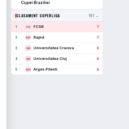
Cupei Braziliei
CLASAMENT SUPERLIGA
TOT →
FCSB
1
7
FCS
Rapid
2
7
RAP
Universitatea Craiova
3
6
UNI
Universitatea Cluj
4
6
UNI
Arges Pitesti
5
6
ARG