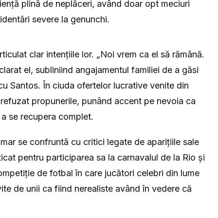
iență plină de neplăceri, având doar opt meciuri
cidentări severe la genunchi.
ticulat clar intențiile lor. „Noi vrem ca el să rămână.
larat el, subliniind angajamentul familiei de a găsi
u Santos. În ciuda ofertelor lucrative venite din
 a refuzat propunerile, punând accent pe nevoia ca
u a se recupera complet.
r se confruntă cu critici legate de aparițiile sale
iticat pentru participarea sa la carnavalul de la Rio și
petiție de fotbal în care jucători celebri din lume
vite de unii ca fiind nerealiste având în vedere că