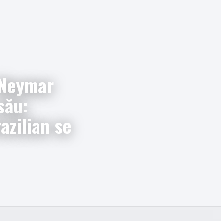
i Neymar
 său:
azilian se