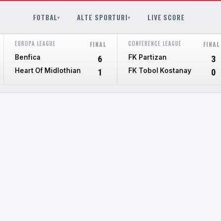
FOTBAL
ALTE SPORTURI
LIVE SCORE
▾
▾
EUROPA LEAGUE
CONFERENCE LEAGUE
FINAL
FINAL
Benfica
FK Partizan
6
3
Heart Of Midlothian
FK Tobol Kostanay
1
0