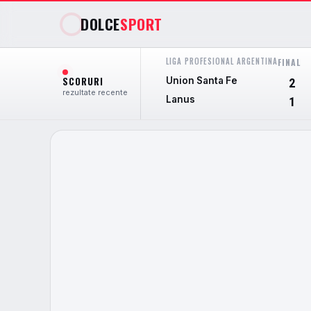
DOLCE
SPORT
LIGA PROFESIONAL ARGENTINA
FINAL
SCORURI
Union Santa Fe
2
rezultate recente
Lanus
1