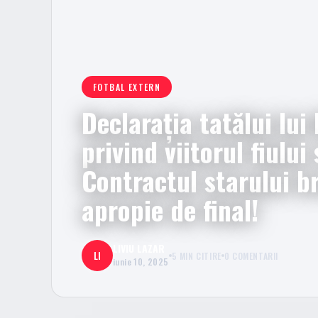
FOTBAL EXTERN
Declarația tatălui lu
privind viitorul fiului
Contractul starului br
apropie de final!
LIVIU LAZAR
LI
5 MIN CITIRE
0 COMENTARII
iunie 10, 2025