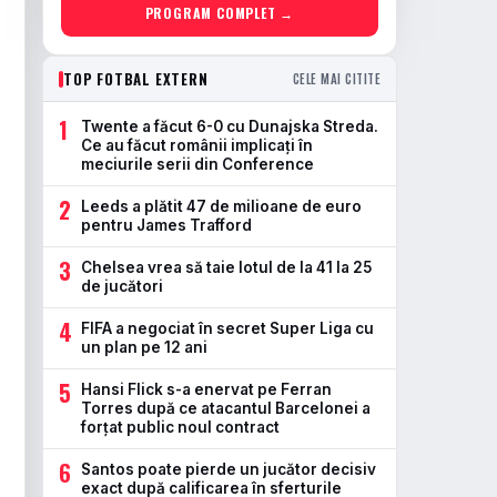
PROGRAM COMPLET →
TOP FOTBAL EXTERN
CELE MAI CITITE
1
Twente a făcut 6-0 cu Dunajska Streda.
Ce au făcut românii implicați în
meciurile serii din Conference
2
Leeds a plătit 47 de milioane de euro
pentru James Trafford
3
Chelsea vrea să taie lotul de la 41 la 25
de jucători
4
FIFA a negociat în secret Super Liga cu
un plan pe 12 ani
5
Hansi Flick s-a enervat pe Ferran
Torres după ce atacantul Barcelonei a
forțat public noul contract
6
Santos poate pierde un jucător decisiv
exact după calificarea în sferturile