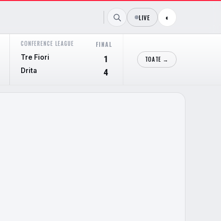
LIVE
◐
CONFERENCE LEAGUE
CONFERENCE LEAGUE
FINAL
FIN
Tre Fiori
Hibernian
1
TOATE →
Drita
Shkendija
4