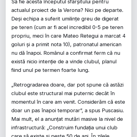
Să fie acesta începutul sfârșitului pentru
actualul proiect de la Verona? Nici pe departe.
Deși echipa a suferit umilințe greu de digerat
pe teren (cum ar fi acel incredibil 0-5 pe teren
propriu, meci în care Mateo Retegui a marcat 4
goluri și a primit nota 10), patronatul american
nu dă înapoi. Românul a confirmat ferm că nu
există nicio intenție de a vinde clubul, planul
fiind unul pe termen foarte lung.
„Retrogradarea doare, dar pot spune că astăzi
clubul este structural mai puternic decât în
momentul în care am venit. Considerăm că este
doar un pas înapoi temporar”, a spus Puscasiu.
Mai mult, el a anunțat mutări masive la nivel de
infrastructură: „Construim fundația unui club
care să existe și peste 50 de ani. În zilele