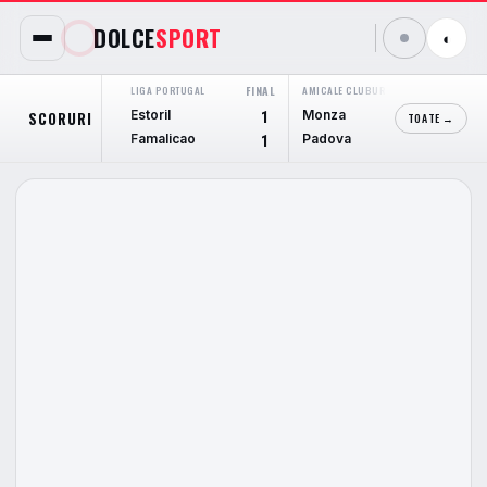
DOLCE
SPORT
◐
LIGA PORTUGAL
FINAL
AMICALE CLUBURI
FINAL
JU
Estoril
Monza
C
SCORURI
1
3
TOATE →
Famalicao
Padova
Ko
1
3