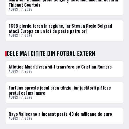
Thibaut Courtois
AUGUST 7, 2026
FCSB pierde teren în regiune, iar Steaua Roșie Belgrad
FOTBAL EXTERN
atacă Europa cu un lot de peste patru ori
AUGUST 7, 2026
CELE MAI CITITE DIN FOTBAL EXTERN
Atlético Madrid vrea să-l transfere pe Cristian Romero
1 · TOP
AUGUST 7, 2026
Furtuna oprește jocul prea târziu, iar jucătorii plătesc
2 · TOP
prețul cel mai mare
AUGUST 7, 2026
Rayo Vallecano a încasat peste 40 de milioane de euro
3 · TOP
AUGUST 7, 2026