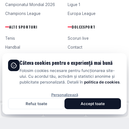
Campionatul Mondial 2026
Ligue 1
Champions League
Europa League
ALTE SPORTURI
DOLCESPORT
Tenis
Scoruri live
Handbal
Contact
Baschet
Publicitate
Câteva cookies pentru o experiență mai bună
Formula 1
Termeni și condiții
Folosim cookies necesare pentru funcționarea site-
Fotbal intern
ului. Cu acordul tău, activăm și statistici anonime și
publicitate personalizată. Detalii în
politica de cookies
.
Fotbal extern
Personalizează
Refuz toate
Accept toate
© 2026 DOLCESPORT. TOATE DREPTURILE REZERVATE.
Fotbal intern
Fotbal extern
Scoruri live
SCORURI, CLASAMENTE ȘI ANALIZE DIN TOATE COMPETIȚIILE