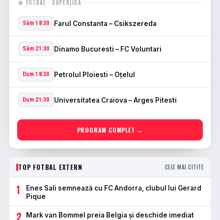
⚽ FOTBAL · SUPERLIGA
Farul Constanta – Csikszereda
Sâm 18:30
Dinamo Bucuresti – FC Voluntari
Sâm 21:30
Petrolul Ploiesti – Oţelul
Dum 18:30
Universitatea Craiova – Arges Pitesti
Dum 21:30
PROGRAM COMPLET →
TOP FOTBAL EXTERN
CELE MAI CITITE
1
Enes Sali semnează cu FC Andorra, clubul lui Gerard
Pique
2
Mark van Bommel preia Belgia și deschide imediat