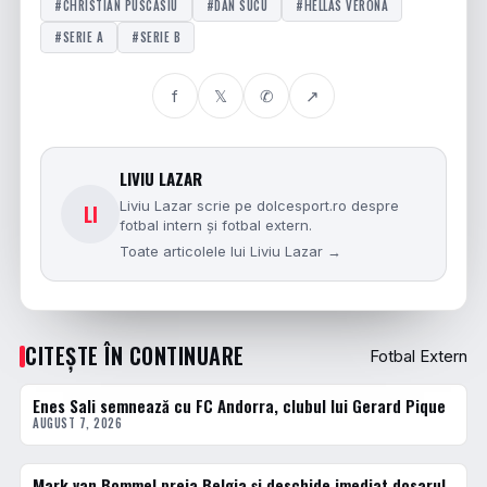
#CHRISTIAN PUSCASIU
#DAN SUCU
#HELLAS VERONA
#SERIE A
#SERIE B
f
𝕏
✆
↗
LIVIU LAZAR
Liviu Lazar scrie pe dolcesport.ro despre
LI
fotbal intern și fotbal extern.
Toate articolele lui Liviu Lazar →
CITEȘTE ÎN CONTINUARE
Fotbal Extern
Enes Sali semnează cu FC Andorra, clubul lui Gerard Pique
FOTBAL EXTERN
AUGUST 7, 2026
Mark van Bommel preia Belgia și deschide imediat dosarul
FOTBAL EXTERN