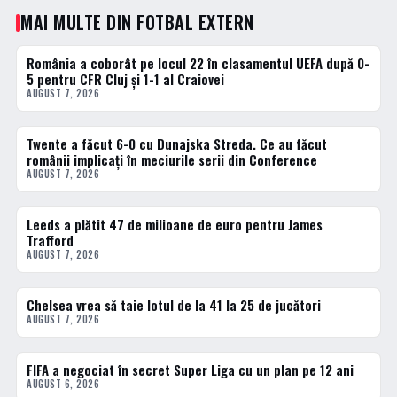
MAI MULTE DIN FOTBAL EXTERN
România a coborât pe locul 22 în clasamentul UEFA după 0-
FOTBAL EXTERN
5 pentru CFR Cluj și 1-1 al Craiovei
AUGUST 7, 2026
Twente a făcut 6-0 cu Dunajska Streda. Ce au făcut
FOTBAL EXTERN
românii implicați în meciurile serii din Conference
AUGUST 7, 2026
Leeds a plătit 47 de milioane de euro pentru James
FOTBAL EXTERN
Trafford
AUGUST 7, 2026
Chelsea vrea să taie lotul de la 41 la 25 de jucători
FOTBAL EXTERN
AUGUST 7, 2026
FIFA a negociat în secret Super Liga cu un plan pe 12 ani
FOTBAL EXTERN
AUGUST 6, 2026