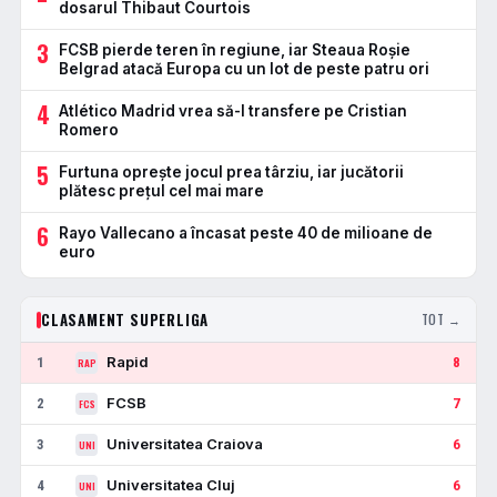
dosarul Thibaut Courtois
3
FCSB pierde teren în regiune, iar Steaua Roșie
Belgrad atacă Europa cu un lot de peste patru ori
4
Atlético Madrid vrea să-l transfere pe Cristian
Romero
5
Furtuna oprește jocul prea târziu, iar jucătorii
plătesc prețul cel mai mare
6
Rayo Vallecano a încasat peste 40 de milioane de
euro
CLASAMENT SUPERLIGA
TOT →
Rapid
1
8
RAP
FCSB
2
7
FCS
Universitatea Craiova
3
6
UNI
Universitatea Cluj
4
6
UNI