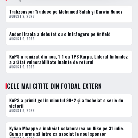
Trabzonspor îi aduce pe Mohamed Salah și Darwin Nunez
FOTBAL EXTERN
AUGUST 9, 2026
Andoni Iraola a debutat cu o înfrângere pe Anfield
FOTBAL EXTERN
AUGUST 9, 2026
KuPS a remizat din nou, 1-1 cu TPS Kurpu. Liderul finlandez
FOTBAL EXTERN
a arătat vulnerabilitate înainte de returul
AUGUST 9, 2026
CELE MAI CITITE DIN FOTBAL EXTERN
KuPS a primit gol în minutul 90+2 și a încheiat o serie de
1 · TOP
victorii
AUGUST 9, 2026
Kylian Mbappe a încheiat colaborarea cu Nike pe 31 iulie.
2 · TOP
Cum ar urma să intre ca asociat la noul sponsor