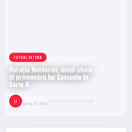
FOTBAL EXTERN
Horațiu Moldovan, omul-cheie
al promovării lui Sassuolo în
Serie A
LIVIU LAZAR
LI
3 MIN CITIRE
0 COMENTARII
aprilie 15, 2025