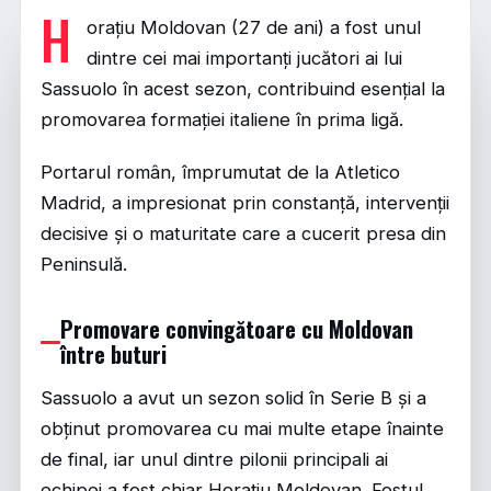
H
orațiu Moldovan (27 de ani) a fost unul
dintre cei mai importanți jucători ai lui
Sassuolo în acest sezon, contribuind esențial la
promovarea formației italiene în prima ligă.
Portarul român, împrumutat de la Atletico
Madrid, a impresionat prin constanță, intervenții
decisive și o maturitate care a cucerit presa din
Peninsulă.
Promovare convingătoare cu Moldovan
între buturi
Sassuolo a avut un sezon solid în Serie B și a
obținut promovarea cu mai multe etape înainte
de final, iar unul dintre pilonii principali ai
echipei a fost chiar Horațiu Moldovan. Fostul