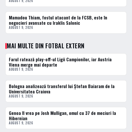
AUGUST 9, 2026
Mamadou Thiam, fostul atacant de la FCSB, este în
3 · TOP
negocieri avansate cu Iraklis Salonic
AUGUST 9, 2026
MAI MULTE DIN FOTBAL EXTERN
Farul ratează play-off-ul Ligii Campionilor, iar Austria
FOTBAL EXTERN
Viena merge mai departe
AUGUST 9, 2026
Bologna analizează transferul lui Ștefan Baiaram de la
FOTBAL EXTERN
Universitatea Craiova
AUGUST 9, 2026
Genoa îl vrea pe Josh Mulligan, omul cu 37 de meciuri la
FOTBAL EXTERN
Hibernian
AUGUST 9, 2026