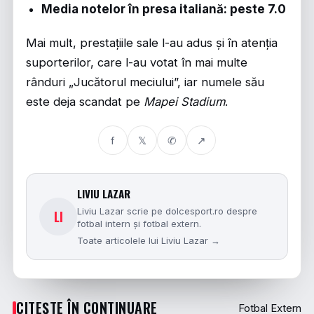
Media notelor în presa italiană: peste 7.0
Mai mult, prestațiile sale l-au adus și în atenția
suporterilor, care l-au votat în mai multe
rânduri „Jucătorul meciului”, iar numele său
este deja scandat pe
Mapei Stadium
.
f
𝕏
✆
↗
LIVIU LAZAR
Liviu Lazar scrie pe dolcesport.ro despre
LI
fotbal intern și fotbal extern.
Toate articolele lui Liviu Lazar →
CITEȘTE ÎN CONTINUARE
Fotbal Extern