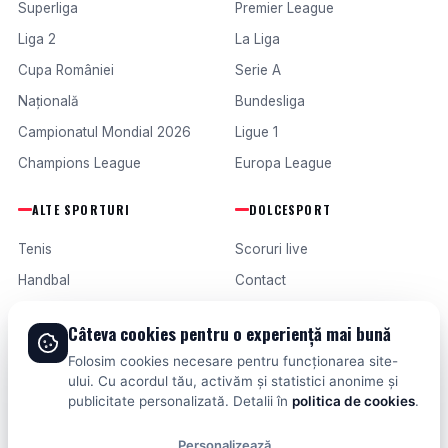
Superliga
Premier League
Liga 2
La Liga
Cupa României
Serie A
Națională
Bundesliga
Campionatul Mondial 2026
Ligue 1
Champions League
Europa League
ALTE SPORTURI
DOLCESPORT
Tenis
Scoruri live
Handbal
Contact
Baschet
Publicitate
Câteva cookies pentru o experiență mai bună
Formula 1
Termeni și condiții
Folosim cookies necesare pentru funcționarea site-
Fotbal intern
ului. Cu acordul tău, activăm și statistici anonime și
publicitate personalizată. Detalii în
politica de cookies
.
Fotbal extern
Personalizează