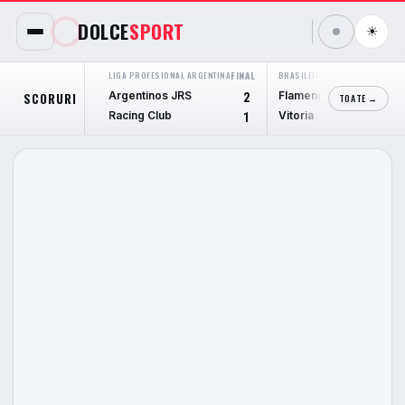
DOLCE
SPORT
☀
LIGA PROFESIONAL ARGENTINA
FINAL
BRASILEIRÃO SERIE A
FINAL
Argentinos JRS
Flamengo
SCORURI
2
2
TOATE →
Racing Club
Vitoria
1
0