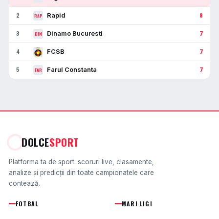
Rapid
2
8
RAP
Dinamo Bucuresti
3
7
DIN
FCSB
4
7
Farul Constanta
5
7
FAR
DOLCE
SPORT
Platforma ta de sport: scoruri live, clasamente,
analize și predicții din toate campionatele care
contează.
FOTBAL
MARI LIGI