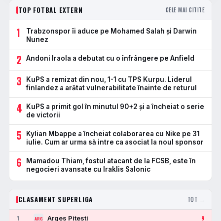
TOP FOTBAL EXTERN
CELE MAI CITITE
1
Trabzonspor îi aduce pe Mohamed Salah și Darwin
Nunez
2
Andoni Iraola a debutat cu o înfrângere pe Anfield
3
KuPS a remizat din nou, 1-1 cu TPS Kurpu. Liderul
finlandez a arătat vulnerabilitate înainte de returul
4
KuPS a primit gol în minutul 90+2 și a încheiat o serie
de victorii
5
Kylian Mbappe a încheiat colaborarea cu Nike pe 31
iulie. Cum ar urma să intre ca asociat la noul sponsor
6
Mamadou Thiam, fostul atacant de la FCSB, este în
negocieri avansate cu Iraklis Salonic
CLASAMENT SUPERLIGA
TOT →
Arges Pitesti
1
9
ARG