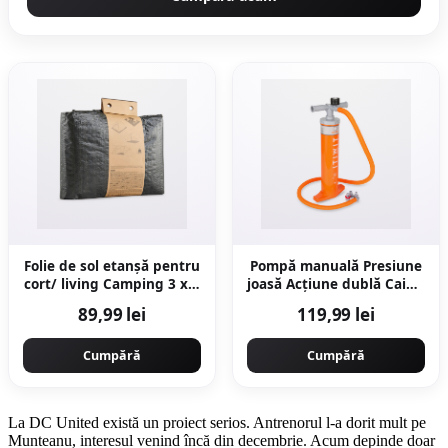
Folie de sol etanșă pentru
Pompă manuală Presiune
cort/ living Camping 3 x 4
joasă Acțiune dublă Caiac-
m
canoe 2x2,6L 1-8 PSI
89,99 lei
119,99 lei
Cumpără
Cumpără
La DC United există un proiect serios. Antrenorul l-a dorit mult pe
Munteanu, interesul venind încă din decembrie. Acum depinde doar