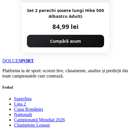
Set 2 perechi șosete lungi Hike 500
Albastru Adulți
84,99 lei
Cumpără acum
DOLCE
SPORT
Platforma ta de sport: scoruri live, clasamente, analize și predicții din
toate campionatele care contează.
Fotbal
Superliga
Liga 2
Cupa României
Națională
Campionatul Mondial 2026
Champions League