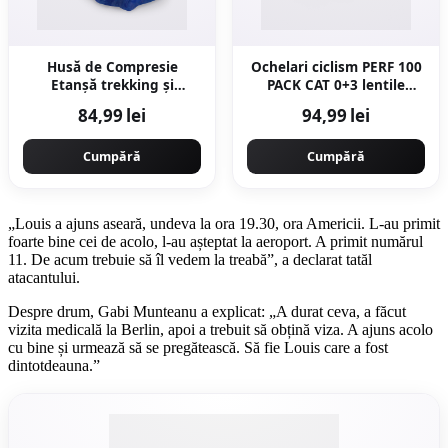
Husă de Compresie
Ochelari ciclism PERF 100
Etanşă trekking și
PACK CAT 0+3 lentile
drumeție 25L
interschimbabile Albastru
84,99 lei
94,99 lei
Cumpără
Cumpără
„Louis a ajuns aseară, undeva la ora 19.30, ora Americii. L-au primit
foarte bine cei de acolo, l-au așteptat la aeroport. A primit numărul
11. De acum trebuie să îl vedem la treabă”, a declarat tatăl
atacantului.
Despre drum, Gabi Munteanu a explicat: „A durat ceva, a făcut
vizita medicală la Berlin, apoi a trebuit să obțină viza. A ajuns acolo
cu bine și urmează să se pregătească. Să fie Louis care a fost
dintotdeauna.”