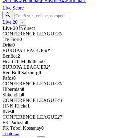
🎾
Tenis
🤾
Handbal
🏀
Baschet
🏎
Formula 1
Live Score
Live
20
◐
Live
20 în direct
CONFERENCE LEAGUE
30'
Tre Fiori
0
Drita
0
EUROPA LEAGUE
30'
Benfica
2
Heart Of Midlothian
0
EUROPA LEAGUE
32'
Red Bull Salzburg
0
Pafos
0
CONFERENCE LEAGUE
30'
Hibernian
0
Shkendija
0
CONFERENCE LEAGUE
44'
HNK Rijeka
1
Ilves
0
CONFERENCE LEAGUE
27'
FK Partizan
0
FK Tobol Kostanay
0
Toate →