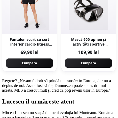
Pantalon scurt cu șort
Mască 900 apnee și
interior cardio fitness
activități sportive
Negru Damă
submarine Volum mic
69,99 lei
109,99 lei
Negru
Cumpără
Cumpără
Regrete? „Ne-am fi dorit să prindă un transfer în Europa, dar nu a
depins de noi. Așa a fost să fie, Dumnezeu poate a ales drumul
acesta. MLS a crescut mult și cred că poți reveni ușor în Europa.”
Lucescu îl urmărește atent
Mircea Lucescu nu scapă din ochi evoluția lui Munteanu. România
va juca barajul cu Turcia în martie 2026, iar selecționerul are nevoie