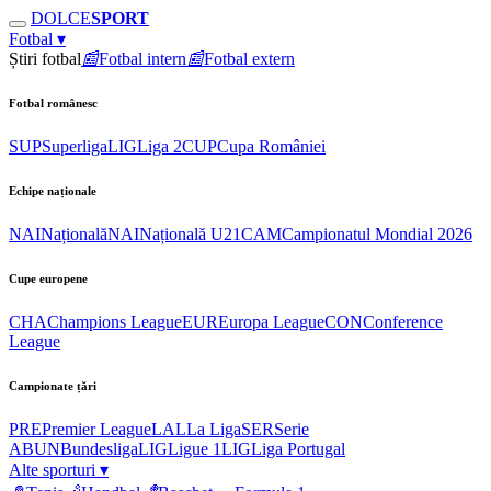
DOLCE
SPORT
Fotbal
▾
Știri fotbal
📰
Fotbal intern
📰
Fotbal extern
Fotbal românesc
SUP
Superliga
LIG
Liga 2
CUP
Cupa României
Echipe naționale
NAI
Națională
NAI
Națională U21
CAM
Campionatul Mondial 2026
Cupe europene
CHA
Champions League
EUR
Europa League
CON
Conference
League
Campionate țări
PRE
Premier League
LAL
La Liga
SER
Serie
A
BUN
Bundesliga
LIG
Ligue 1
LIG
Liga Portugal
Alte sporturi
▾