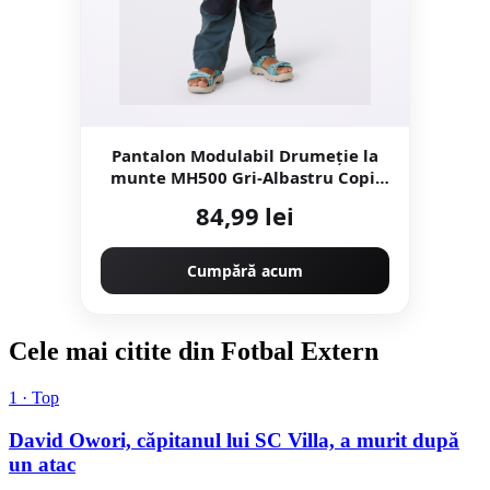
Pantalon Modulabil Drumeție la
munte MH500 Gri-Albastru Copii
2-6 ani
84,99 lei
Cumpără acum
Cele mai citite din Fotbal Extern
1 · Top
David Owori, căpitanul lui SC Villa, a murit după
un atac