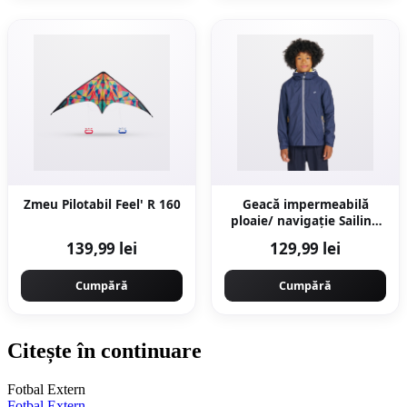
Zmeu Pilotabil Feel' R 160
Geacă impermeabilă
ploaie/ navigație Sailing
100 Bleumarin Copii
139,99 lei
129,99 lei
Cumpără
Cumpără
Citește în continuare
Fotbal Extern
Fotbal Extern