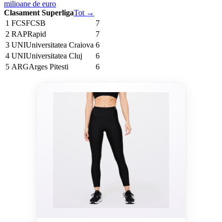
milioane de euro
Clasament Superliga
Tot →
1
FCS
FCSB
7
2
RAP
Rapid
7
3
UNI
Universitatea Craiova
6
4
UNI
Universitatea Cluj
6
5
ARG
Arges Pitesti
6