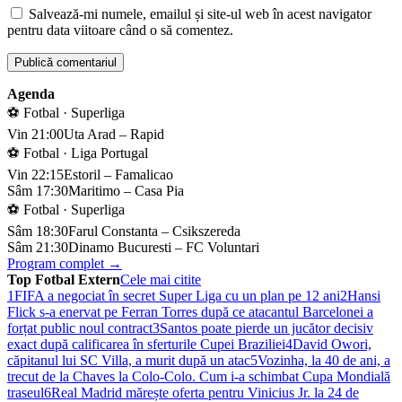
Salvează-mi numele, emailul și site-ul web în acest navigator
pentru data viitoare când o să comentez.
Agenda
⚽ Fotbal · Superliga
Vin 21:00
Uta Arad – Rapid
⚽ Fotbal · Liga Portugal
Vin 22:15
Estoril – Famalicao
Sâm 17:30
Maritimo – Casa Pia
⚽ Fotbal · Superliga
Sâm 18:30
Farul Constanta – Csikszereda
Sâm 21:30
Dinamo Bucuresti – FC Voluntari
Program complet →
Top Fotbal Extern
Cele mai citite
1
FIFA a negociat în secret Super Liga cu un plan pe 12 ani
2
Hansi
Flick s-a enervat pe Ferran Torres după ce atacantul Barcelonei a
forțat public noul contract
3
Santos poate pierde un jucător decisiv
exact după calificarea în sferturile Cupei Braziliei
4
David Owori,
căpitanul lui SC Villa, a murit după un atac
5
Vozinha, la 40 de ani, a
trecut de la Chaves la Colo-Colo. Cum i-a schimbat Cupa Mondială
traseul
6
Real Madrid mărește oferta pentru Vinicius Jr. la 24 de