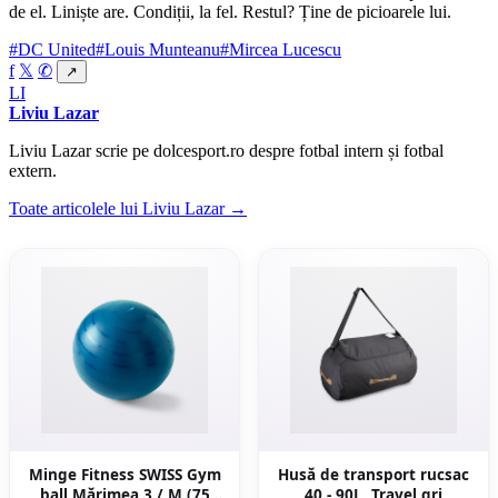
de el. Liniște are. Condiții, la fel. Restul? Ține de picioarele lui.
#DC United
#Louis Munteanu
#Mircea Lucescu
f
𝕏
✆
↗
LI
Liviu Lazar
Liviu Lazar scrie pe dolcesport.ro despre fotbal intern și fotbal
extern.
Toate articolele lui Liviu Lazar →
Minge Fitness SWISS Gym
Husă de transport rucsac
ball Mărimea 3 / M (75
40 - 90L, Travel gri