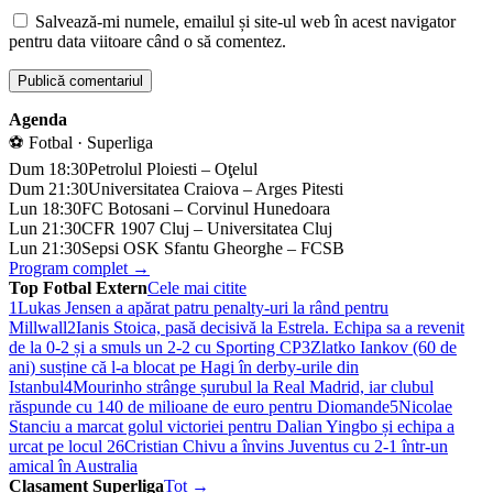
Salvează-mi numele, emailul și site-ul web în acest navigator
pentru data viitoare când o să comentez.
Agenda
⚽ Fotbal · Superliga
Dum 18:30
Petrolul Ploiesti – Oţelul
Dum 21:30
Universitatea Craiova – Arges Pitesti
Lun 18:30
FC Botosani – Corvinul Hunedoara
Lun 21:30
CFR 1907 Cluj – Universitatea Cluj
Lun 21:30
Sepsi OSK Sfantu Gheorghe – FCSB
Program complet →
Top Fotbal Extern
Cele mai citite
1
Lukas Jensen a apărat patru penalty-uri la rând pentru
Millwall
2
Ianis Stoica, pasă decisivă la Estrela. Echipa sa a revenit
de la 0-2 și a smuls un 2-2 cu Sporting CP
3
Zlatko Iankov (60 de
ani) susține că l-a blocat pe Hagi în derby-urile din
Istanbul
4
Mourinho strânge șurubul la Real Madrid, iar clubul
răspunde cu 140 de milioane de euro pentru Diomande
5
Nicolae
Stanciu a marcat golul victoriei pentru Dalian Yingbo și echipa a
urcat pe locul 2
6
Cristian Chivu a învins Juventus cu 2-1 într-un
amical în Australia
Clasament Superliga
Tot →