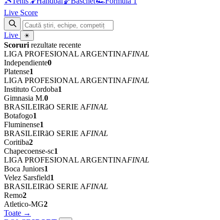
🎾
Tenis
🤾
Handbal
🏀
Baschet
🏎
Formula 1
Live Score
Live
☀
Scoruri
rezultate recente
LIGA PROFESIONAL ARGENTINA
FINAL
Independiente
0
Platense
1
LIGA PROFESIONAL ARGENTINA
FINAL
Instituto Cordoba
1
Gimnasia M.
0
BRASILEIRãO SERIE A
FINAL
Botafogo
1
Fluminense
1
BRASILEIRãO SERIE A
FINAL
Coritiba
2
Chapecoense-sc
1
LIGA PROFESIONAL ARGENTINA
FINAL
Boca Juniors
1
Velez Sarsfield
1
BRASILEIRãO SERIE A
FINAL
Remo
2
Atletico-MG
2
Toate →