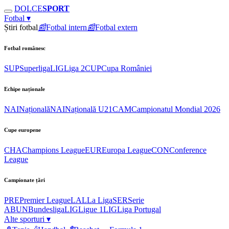
DOLCE
SPORT
Fotbal
▾
Știri fotbal
📰
Fotbal intern
📰
Fotbal extern
Fotbal românesc
SUP
Superliga
LIG
Liga 2
CUP
Cupa României
Echipe naționale
NAI
Națională
NAI
Națională U21
CAM
Campionatul Mondial 2026
Cupe europene
CHA
Champions League
EUR
Europa League
CON
Conference
League
Campionate țări
PRE
Premier League
LAL
La Liga
SER
Serie
A
BUN
Bundesliga
LIG
Ligue 1
LIG
Liga Portugal
Alte sporturi
▾