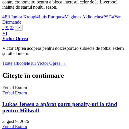
contra cronometru pentru a bloca interesul celor de la Liverpool
inainte de startul noului sezon.
#Eli Junior Kroupi
#Luis Enrique
#Maghnes Akliouche
#PSG
#Yan
Diomande
f
𝕏
✆
↗
VI
Victor Oprea
Victor Oprea acoperă pentru dolcesport.ro subiecte de fotbal extern
și fotbal intern.
Toate articolele lui Victor Oprea →
Citește în continuare
Fotbal Extern
Fotbal Extern
Lukas Jensen a apărat patru penalty-uri la rând
pentru Millwall
august 9, 2026
Fotbal Extern