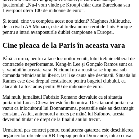
jucatorului: „Nu-l vom vinde pe Kroupi chiar daca Barcelona sau
Liverpool ofera 100 de milioane de euro”.
Și totusi, cine va completa acest nou trident? Maghnes Akliouche,
de la rivala AS Monaco, este al treilea nume cerut de Luis Enrique
pentru a intari avanposturile dublei campioane a Europei.
Cine pleaca de la Paris în aceasta vara
Până la urma, pentru a face loc noilor veniti, lotul trebuie eliberat de
contractele neperformante. Kang-în Lee și Gonçalo Ramos sunt ca
și vanduti în aceasta vara. Niciunul nu a reusit sa se impuna sub
comanda tehnicianului iberic, iar li se cauta alte destinatii. Situatia lui
Ramos este de-a dreptul costisitoare pentru bugetul clubului, ca
atacantul a fost adus pentru 80 de milioane de euro.
Mai mult, jurnalistul Fabrizio Romano dezvaluie ca și situația
portarului Lucas Chevalier este în dinamica. Desi tanarul portar era
vazut ca inlocuitorul lui Donnarumma, prestatiile sale au dezamagit
constant. Astfel, antrenorul a mers pe mână lui Safonov, acesta
devenind titular de drept de la finalul anului trecut.
Urmatorul pas concret pentru conducerea qatareza este deschiderea
negocierilor oficiale cu RB Leipzig pentru Diomande, intr-o cursa