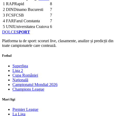
1
RAP
Rapid
8
2
DIN
Dinamo Bucuresti
7
3
FCS
FCSB
7
4
FAR
Farul Constanta
7
5
UNI
Universitatea Craiova
6
DOLCE
SPORT
Platforma ta de sport: scoruri live, clasamente, analize și predicții din
toate campionatele care contează.
Fotbal
Superliga
Liga 2
Cupa României
Națională
Campionatul Mondial 2026
Champions League
Mari ligi
Premier League
La Liga