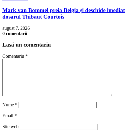
Mark van Bommel preia Belgia și deschide imediat
dosarul Thibaut Courtois
august 7, 2026
0 comentarii
Lasă un comentariu
Comentariu
*
Nume
*
Email
*
Site web