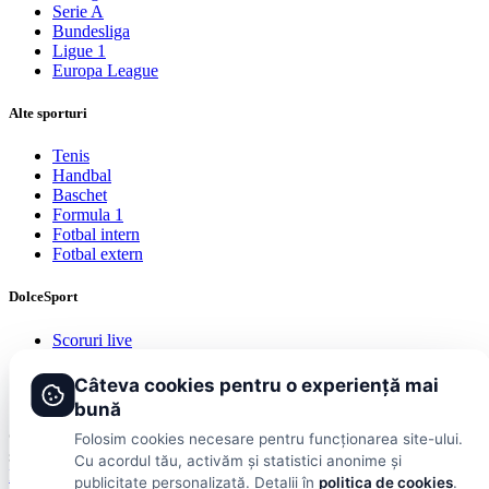
Serie A
Bundesliga
Ligue 1
Europa League
Alte sporturi
Tenis
Handbal
Baschet
Formula 1
Fotbal intern
Fotbal extern
DolceSport
Scoruri live
Contact
Publicitate
Câteva cookies pentru o experiență mai
Termeni și condiții
bună
© 2026 DolceSport. Toate drepturile rezervate.
Scoruri, clasamente
Folosim cookies necesare pentru funcționarea site-ului.
și analize din toate competițiile
Cu acordul tău, activăm și statistici anonime și
Fotbal intern
Fotbal extern
Scoruri live
publicitate personalizată. Detalii în
politica de cookies
.