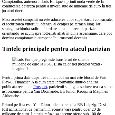
Campionilor, antrenorul Luis Enrique a primit unda verde de la
conducerea qatareza pentru a investi sute de milioane de euro în trei
jucatori tineri.
Miza acestei campanii nu este aducerea unor superstaruri consacrate,
ci securizarea viitorului ofensiv al echipei pe termen lung. Iar
strategia schimba radical abordarea din anii trecuti, parizienii
orientandu-se acum spre fotbalisti aflati în plina ascensiune, care pot
domina campionatele europene în urmatorul deceniu.
Tintele principale pentru atacul parizian
Pentru prima data dupa trei ani, clubul nu mai este blocat de Fair
Play-ul Financiar. Așa cum arata informatiile dintr-o analiza
publicata recent de
Prosport
, parizienii sunt gata sa investeasca sume
astronomice pentru Yan Diomande, Eli Junior Kroupi și Maghnes
Akliouche.
Primul pe lista este Yan Diomande, extrema la RB Leipzig. Desi a
fost achizitionat de germani în aceasta vara pentru doar 20 de
milioane de euro, Leipzig refuza sa accepte oferte sub 100 de