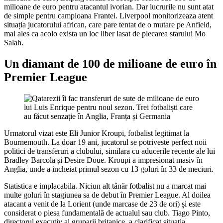
milioane de euro pentru atacantul ivorian. Dar lucrurile nu sunt atat
de simple pentru campioana Frantei. Liverpool monitorizeaza atent
situația jucatorului african, care pare tentat de o mutare pe Anfield,
mai ales ca acolo exista un loc liber lasat de plecarea starului Mo
Salah.
Un diamant de 100 de milioane de euro în
Premier League
Urmatorul vizat este Eli Junior Kroupi, fotbalist legitimat la
Bournemouth. La doar 19 ani, jucatorul se potriveste perfect noii
politici de transferuri a clubului, similara cu aducerile recente ale lui
Bradley Barcola și Desire Doue. Kroupi a impresionat masiv în
Anglia, unde a incheiat primul sezon cu 13 goluri în 33 de meciuri.
Statistica e implacabila. Niciun alt tânăr fotbalist nu a marcat mai
multe goluri în stagiunea sa de debut în Premier League. Al doilea
atacant a venit de la Lorient (unde marcase de 23 de ori) și este
considerat o piesa fundamentală de actualul sau club. Tiago Pinto,
directorul executiv al gruparii britanice, a clarificat situația