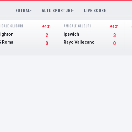
FOTBAL
ALTE SPORTURI
LIVE SCORE
▾
▾
ICALE CLUBURI
AMICALE CLUBURI
43'
43'
righton
Ipswich
2
3
S Roma
Rayo Vallecano
0
0