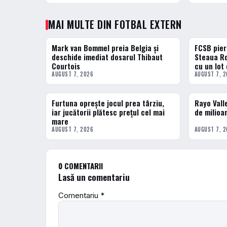
MAI MULTE DIN FOTBAL EXTERN
Mark van Bommel preia Belgia și
FCSB pier
FOTBAL EXTERN
FOTBAL EXT
deschide imediat dosarul Thibaut
Steaua Ro
Courtois
cu un lot
AUGUST 7, 2026
AUGUST 7, 
Furtuna oprește jocul prea târziu,
Rayo Vall
FOTBAL EXTERN
FOTBAL EXT
iar jucătorii plătesc prețul cel mai
de milioa
mare
AUGUST 7, 2026
AUGUST 7, 
0 COMENTARII
Lasă un comentariu
Comentariu
*