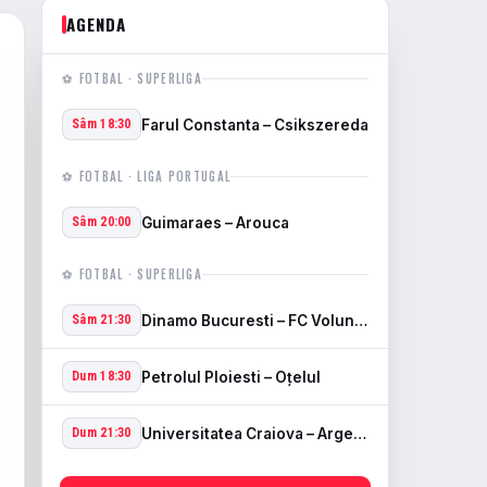
AGENDA
⚽ FOTBAL · SUPERLIGA
Farul Constanta – Csikszereda
Sâm 18:30
⚽ FOTBAL · LIGA PORTUGAL
Guimaraes – Arouca
Sâm 20:00
⚽ FOTBAL · SUPERLIGA
Dinamo Bucuresti – FC Voluntari
Sâm 21:30
Petrolul Ploiesti – Oţelul
Dum 18:30
Universitatea Craiova – Arges Pitesti
Dum 21:30