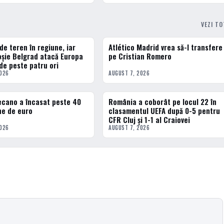
VEZI T
de teren în regiune, iar
Atlético Madrid vrea să-l transfere
ERN
FOTBAL EXTERN
șie Belgrad atacă Europa
pe Cristian Romero
 de peste patru ori
2026
AUGUST 7, 2026
ecano a încasat peste 40
România a coborât pe locul 22 în
ERN
FOTBAL EXTERN
ne de euro
clasamentul UEFA după 0-5 pentru
CFR Cluj și 1-1 al Craiovei
2026
AUGUST 7, 2026