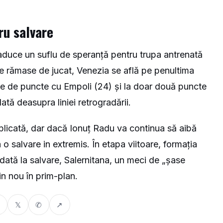
ru salvare
aduce un suflu de speranță pentru trupa antrenată
e rămase de jucat, Venezia se află pe penultima
ate de puncte cu Empoli (24) și la doar două puncte
ată deasupra liniei retrogradării.
plicată, dar dacă Ionuț Radu va continua să aibă
 o salvare in extremis. În etapa viitoare, formația
ndidată la salvare, Salernitana, un meci de „șase
in nou în prim-plan.
𝕏
✆
↗