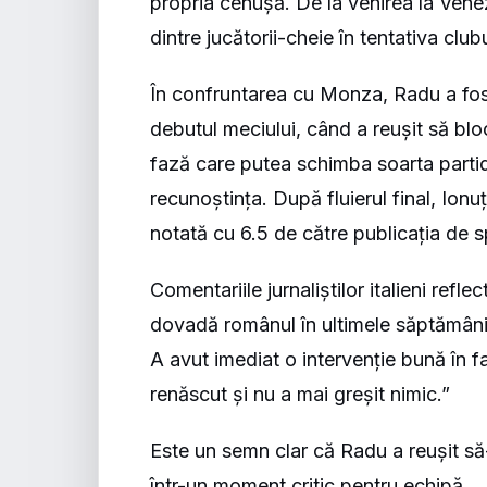
propria cenușă. De la venirea la Venez
dintre jucătorii-cheie în tentativa club
În confruntarea cu Monza, Radu a fost
debutul meciului, când a reușit să blo
fază care putea schimba soarta partide
recunoștința. După fluierul final, Ionu
notată cu 6.5 de către publicația de 
Comentariile jurnaliștilor italieni ref
dovadă românul în ultimele săptămâni
A avut imediat o intervenție bună în f
renăscut și nu a mai greșit nimic.”
Este un semn clar că Radu a reușit să-ș
într-un moment critic pentru echipă.