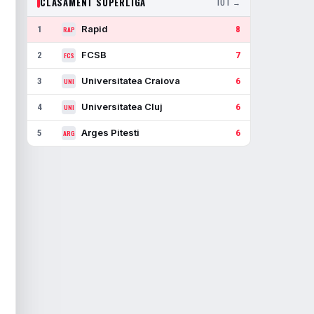
CLASAMENT SUPERLIGA
TOT →
Rapid
1
8
RAP
FCSB
2
7
FCS
Universitatea Craiova
3
6
UNI
Universitatea Cluj
4
6
UNI
Arges Pitesti
5
6
ARG