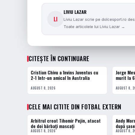
LIVIU LAZAR
LI
Liviu Lazar scrie pe dolcesport.ro desp
Toate articolele lui Liviu Lazar →
CITEȘTE ÎN CONTINUARE
Cristian Chivu a învins Juventus cu
Jorge Mess
FOTBAL EXTERN
FOTBAL EXT
2-1 într-un amical în Australia
murit la 6
AUGUST 8, 2026
AUGUST 8, 
CELE MAI CITITE DIN FOTBAL EXTERN
Arbitrul croat Tihomir Pejin, atacat
Andy Morr
1 · TOP
2 · TOP
de doi bărbați mascați
după șase
AUGUST 8, 2026
AUGUST 8, 