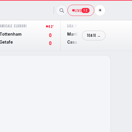
☀
LIVE
12
AMICALE CLUBURI
LIGA PORTUGAL
42'
15'
Tottenham
Maritimo
0
0
TOATE →
Getafe
Casa Pia
0
0