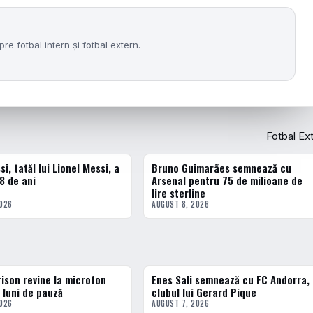
re fotbal intern și fotbal extern.
Fotbal Ex
i, tatăl lui Lionel Messi, a
Bruno Guimarães semnează cu
ERN
FOTBAL EXTERN
8 de ani
Arsenal pentru 75 de milioane de
lire sterline
2026
AUGUST 8, 2026
ison revine la microfon
Enes Sali semnează cu FC Andorra,
3 · TOP
 luni de pauză
clubul lui Gerard Pique
2026
AUGUST 7, 2026