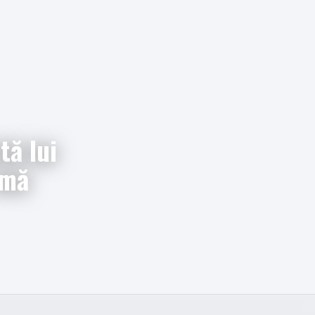
tă lui
rmă