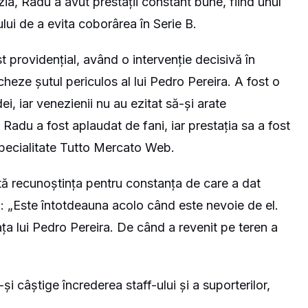
ia, Radu a avut prestații constant bune, fiind unul
ului de a evita coborârea în Serie B.
 providențial, având o intervenție decisivă în
cheze șutul periculos al lui Pedro Pereira. A fost o
i, iar venezienii nu au ezitat să-și arate
ț Radu a fost aplaudat de fani, iar prestația sa a fost
specialitate Tutto Mercato Web.
lectă recunoștința pentru constanța de care a dat
: „Este întotdeauna acolo când este nevoie de el.
ața lui Pedro Pereira. De când a revenit pe teren a
i câștige încrederea staff-ului și a suporterilor,