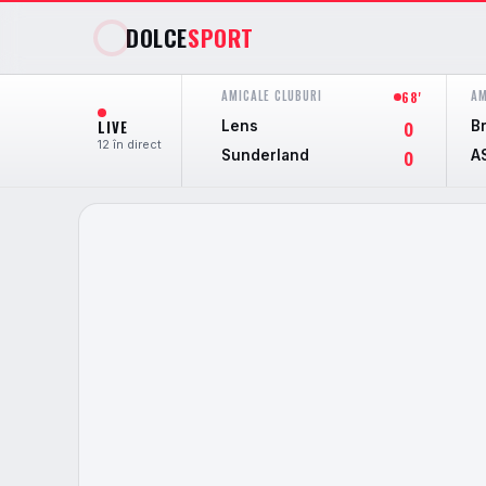
DOLCE
SPORT
AMICALE CLUBURI
AM
68'
LIVE
Lens
B
0
12 în direct
Sunderland
A
0