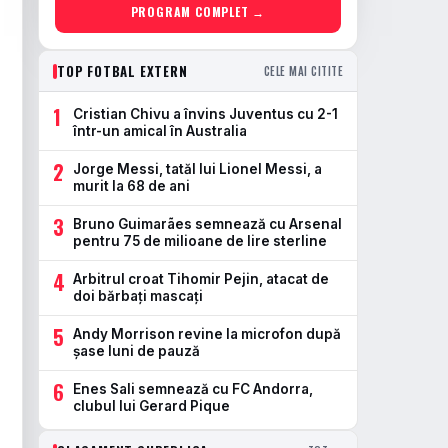
PROGRAM COMPLET →
TOP FOTBAL EXTERN
CELE MAI CITITE
1
Cristian Chivu a învins Juventus cu 2-1
într-un amical în Australia
2
Jorge Messi, tatăl lui Lionel Messi, a
murit la 68 de ani
3
Bruno Guimarães semnează cu Arsenal
pentru 75 de milioane de lire sterline
4
Arbitrul croat Tihomir Pejin, atacat de
doi bărbați mascați
5
Andy Morrison revine la microfon după
șase luni de pauză
6
Enes Sali semnează cu FC Andorra,
clubul lui Gerard Pique