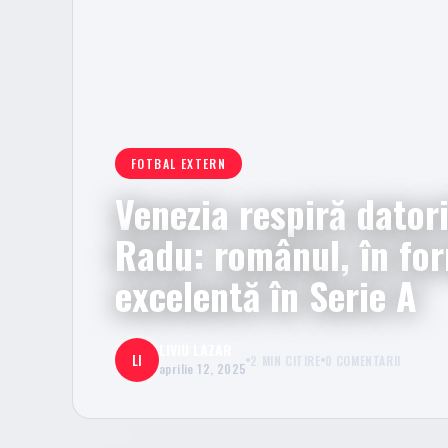
FOTBAL EXTERN
Venezia respiră datori
Radu: românul, în fo
excelentă în Serie A
LIVIU LAZAR
LI
2 MIN CITIRE
0 COMENTARII
aprilie 12, 2025