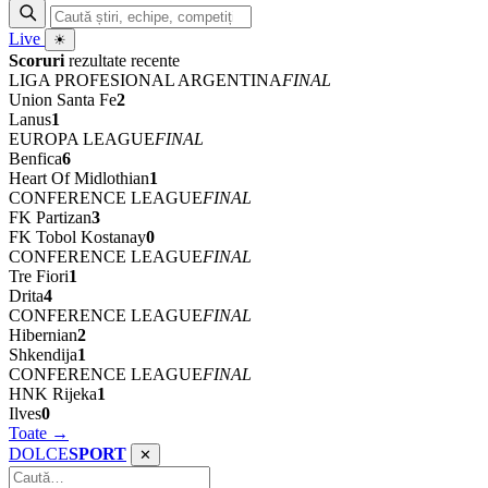
Live
☀
Scoruri
rezultate recente
LIGA PROFESIONAL ARGENTINA
FINAL
Union Santa Fe
2
Lanus
1
EUROPA LEAGUE
FINAL
Benfica
6
Heart Of Midlothian
1
CONFERENCE LEAGUE
FINAL
FK Partizan
3
FK Tobol Kostanay
0
CONFERENCE LEAGUE
FINAL
Tre Fiori
1
Drita
4
CONFERENCE LEAGUE
FINAL
Hibernian
2
Shkendija
1
CONFERENCE LEAGUE
FINAL
HNK Rijeka
1
Ilves
0
Toate →
DOLCE
SPORT
✕