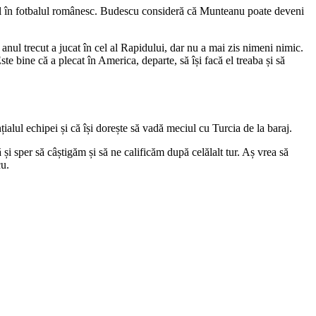
rul în fotbalul românesc. Budescu consideră că Munteanu poate deveni
nul trecut a jucat în cel al Rapidului, dar nu a mai zis nimeni nimic.
te bine că a plecat în America, departe, să își facă el treaba și să
alul echipei și că își dorește să vadă meciul cu Turcia de la baraj.
și sper să câștigăm și să ne calificăm după celălalt tur. Aș vrea să
cu.