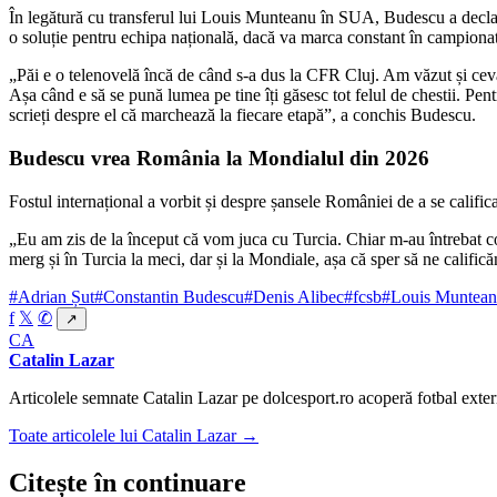
În legătură cu transferul lui Louis Munteanu în SUA, Budescu a declar
o soluție pentru echipa națională, dacă va marca constant în campiona
„Păi e o telenovelă încă de când s-a dus la CFR Cluj. Am văzut și ceva 
Așa când e să se pună lumea pe tine îți găsesc tot felul de chestii. Pent
scrieți despre el că marchează la fiecare etapă”, a conchis Budescu.
Budescu vrea România la Mondialul din 2026
Fostul internațional a vorbit și despre șansele României de a se califi
„Eu am zis de la început că vom juca cu Turcia. Chiar m-au întrebat cole
merg și în Turcia la meci, dar și la Mondiale, așa că sper să ne calif
#Adrian Șut
#Constantin Budescu
#Denis Alibec
#fcsb
#Louis Muntea
f
𝕏
✆
↗
CA
Catalin Lazar
Articolele semnate Catalin Lazar pe dolcesport.ro acoperă fotbal extern
Toate articolele lui Catalin Lazar →
Citește în continuare