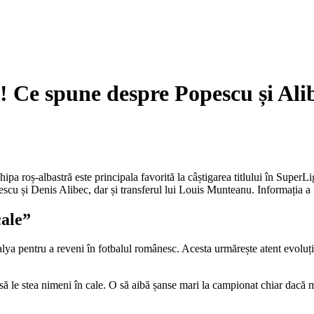
u! Ce spune despre Popescu și Ali
a roș-albastră este principala favorită la câștigarea titlului în SuperLiga
scu și Denis Alibec, dar și transferul lui Louis Munteanu. Informația a 
cale”
lya pentru a reveni în fotbalul românesc. Acesta urmărește atent evoluț
să le stea nimeni în cale. O să aibă șanse mari la campionat chiar dacă 