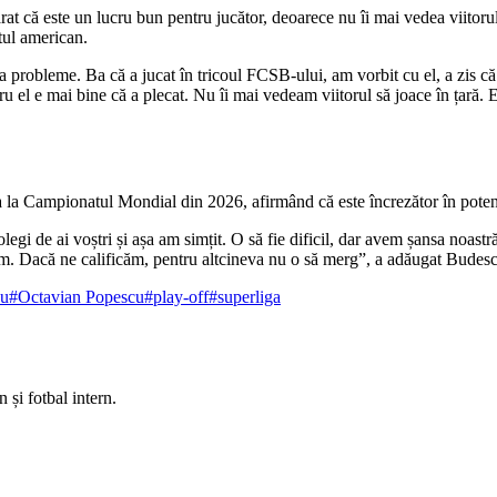
at că este un lucru bun pentru jucător, deoarece nu îi mai vedea viito
tul american.
probleme. Ba că a jucat în tricoul FCSB-ului, am vorbit cu el, a zis că a
ru el e mai bine că a plecat. Nu îi mai vedeam viitorul să joace în țară. Es
ca la Campionatul Mondial din 2026, afirmând că este încrezător în potenți
gi de ai voștri și așa am simțit. O să fie dificil, dar avem șansa noastră 
icăm. Dacă ne calificăm, pentru altcineva nu o să merg”, a adăugat Budes
nu
#Octavian Popescu
#play-off
#superliga
 și fotbal intern.