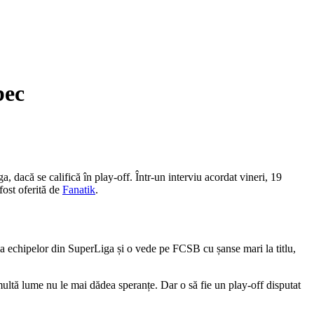
bec
, dacă se califică în play-off. Într-un interviu acordat vineri, 19
fost oferită de
Fanatik
.
ia echipelor din SuperLiga și o vede pe FCSB cu șanse mari la titlu,
multă lume nu le mai dădea speranțe. Dar o să fie un play-off disputat