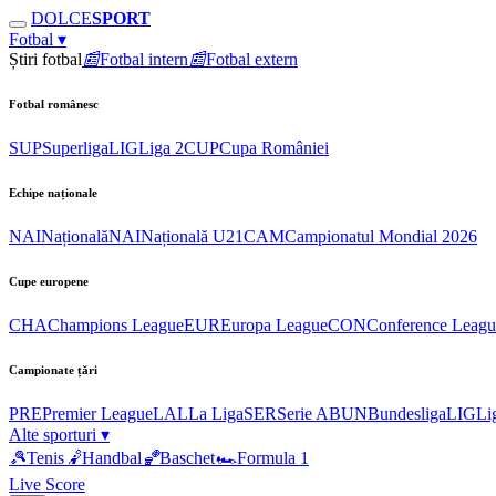
DOLCE
SPORT
Fotbal
▾
Știri fotbal
📰
Fotbal intern
📰
Fotbal extern
Fotbal românesc
SUP
Superliga
LIG
Liga 2
CUP
Cupa României
Echipe naționale
NAI
Națională
NAI
Națională U21
CAM
Campionatul Mondial 2026
Cupe europene
CHA
Champions League
EUR
Europa League
CON
Conference Leagu
Campionate țări
PRE
Premier League
LAL
La Liga
SER
Serie A
BUN
Bundesliga
LIG
Li
Alte sporturi
▾
🎾
Tenis
🤾
Handbal
🏀
Baschet
🏎
Formula 1
Live Score