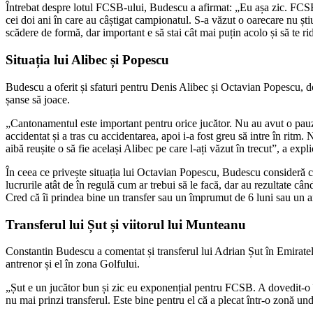
Întrebat despre lotul FCSB-ului, Budescu a afirmat: „Eu așa zic. FCSB t
cei doi ani în care au câștigat campionatul. S-a văzut o oarecare nu șt
scădere de formă, dar important e să stai cât mai puțin acolo și să te ri
Situația lui Alibec și Popescu
Budescu a oferit și sfaturi pentru Denis Alibec și Octavian Popescu, 
șanse să joace.
„Cantonamentul este important pentru orice jucător. Nu au avut o pauză 
accidentat și a tras cu accidentarea, apoi i-a fost greu să intre în ritm
aibă reușite o să fie același Alibec pe care l-ați văzut în trecut”, a exp
În ceea ce privește situația lui Octavian Popescu, Budescu consideră că
lucrurile atât de în regulă cum ar trebui să le facă, dar au rezultate câ
Cred că îi prindea bine un transfer sau un împrumut de 6 luni sau un an
Transferul lui Șut și viitorul lui Munteanu
Constantin Budescu a comentat și transferul lui Adrian Șut în Emirate
antrenor și el în zona Golfului.
„Șut e un jucător bun și zic eu exponențial pentru FCSB. A dovedit-o în u
nu mai prinzi transferul. Este bine pentru el că a plecat într-o zonă und