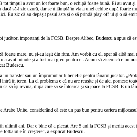
ot timpul a avut un lot foarte bun, o echipă foarte bună. Ei au avut și 
iu dacă să-i zic uzură, dar se întâmplă în viața unei echipe după foarte m
dici. Eu zic că au depășit pasul ăsta și o să prindă play-off-ul și o să emi
doi jucători importanți de la FCSB. Despre Alibec, Budescu a spus că es
foarte mare, nu și-au ieșit din ritm. Am vorbit cu el, sper să aibă mai 
. Nu a avut minute și a fost mai greu pentru el. Acum să zicem că e un nou
licat Budescu.
 un transfer sau un împrumut ar fi benefic pentru tânărul jucător. „Probab
nd intră în teren. La el problema e că nu are reușite și de aici pornesc to
 ca să își revină, după care să se întoarcă și să joace la FCSB. E un tân
le Arabe Unite, considerând că este un pas bun pentru cariera mijlocașu
ltimii ani. Dar e bine că a plecat. Are 5 ani la FCSB și merita acest tran
e fotbalul e în creștere”, a explicat Budescu.