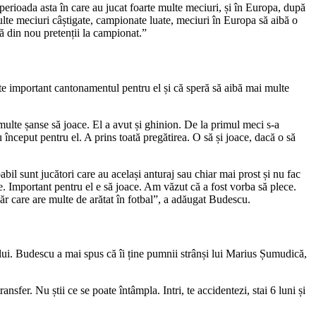
perioada asta în care au jucat foarte multe meciuri, și în Europa, după
ulte meciuri câștigate, campionate luate, meciuri în Europa să aibă o
tă din nou pretenții la campionat.”
te important cantonamentul pentru el și că speră să aibă mai multe
multe șanse să joace. El a avut și ghinion. De la primul meci s-a
 început pentru el. A prins toată pregătirea. O să și joace, dacă o să
il sunt jucători care au același anturaj sau chiar mai prost și nu fac
ate. Important pentru el e să joace. Am văzut că a fost vorba să plece.
ăr care are multe de arătat în fotbal”, a adăugat Budescu.
lui. Budescu a mai spus că îi ține pumnii strânși lui Marius Șumudică,
sfer. Nu știi ce se poate întâmpla. Intri, te accidentezi, stai 6 luni și