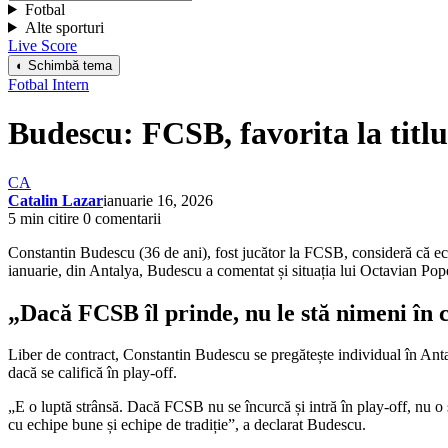
Fotbal
Alte sporturi
Live Score
◐ Schimbă tema
Fotbal Intern
Budescu: FCSB, favorita la titl
CA
Catalin Lazar
ianuarie 16, 2026
5 min citire
0 comentarii
Constantin Budescu (36 de ani), fost jucător la FCSB, consideră că echip
ianuarie, din Antalya, Budescu a comentat și situația lui Octavian Pope
„Dacă FCSB îl prinde, nu le stă nimeni în 
Liber de contract, Constantin Budescu se pregătește individual în Anta
dacă se califică în play-off.
„E o luptă strânsă. Dacă FCSB nu se încurcă și intră în play-off, nu o 
cu echipe bune și echipe de tradiție”, a declarat Budescu.