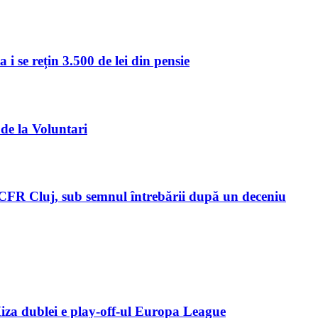
i se rețin 3.500 de lei din pensie
 de la Voluntari
l CFR Cluj, sub semnul întrebării după un deceniu
Miza dublei e play-off-ul Europa League