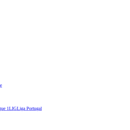
e
gue 1
LIG
Liga Portugal