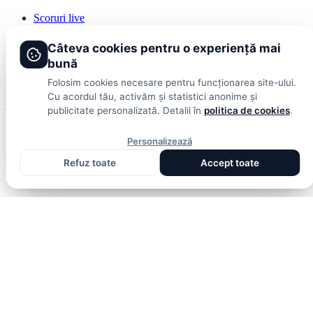
Scoruri live
Contact
Publicitate
Câteva cookies pentru o experiență mai
Termeni și condiții
bună
© 2026 DolceSport. Toate drepturile rezervate.
Scoruri, clasamente
Folosim cookies necesare pentru funcționarea site-ului.
și analize din toate competițiile
Cu acordul tău, activăm și statistici anonime și
Fotbal intern
Fotbal extern
Scoruri live
publicitate personalizată. Detalii în
politica de cookies
.
Personalizează
Refuz toate
Accept toate