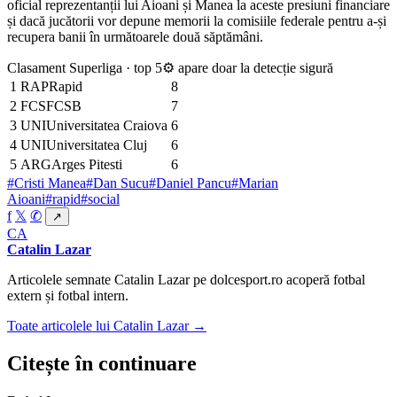
oficial reprezentanții lui Aioani și Manea la aceste presiuni financiare
și dacă jucătorii vor depune memorii la comisiile federale pentru a-și
recupera banii în următoarele două săptămâni.
Clasament Superliga · top 5
⚙ apare doar la detecție sigură
1
RAP
Rapid
8
2
FCS
FCSB
7
3
UNI
Universitatea Craiova
6
4
UNI
Universitatea Cluj
6
5
ARG
Arges Pitesti
6
#Cristi Manea
#Dan Sucu
#Daniel Pancu
#Marian
Aioani
#rapid
#social
f
𝕏
✆
↗
CA
Catalin Lazar
Articolele semnate Catalin Lazar pe dolcesport.ro acoperă fotbal
extern și fotbal intern.
Toate articolele lui Catalin Lazar →
Citește în continuare