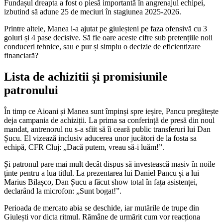
Fundașul dreapta a fost o piesă importantă în angrenajul echipei,
izbutind să adune 25 de meciuri în stagiunea 2025-2026.
Printre altele, Manea i-a ajutat pe giuleșteni pe faza ofensivă cu 3
goluri și 4 pase decisive. Să fie oare aceste cifre sub pretențiile noii
conduceri tehnice, sau e pur și simplu o decizie de eficientizare
financiară?
Lista de achizitii și promisiunile
patronului
În timp ce Aioani și Manea sunt împinși spre ieșire, Pancu pregătește
deja campania de achiziții. La prima sa conferință de presă din noul
mandat, antrenorul nu s-a sfiit să îi ceară public transferuri lui Dan
Șucu. El vizează inclusiv aducerea unor jucători de la fosta sa
echipă, CFR Cluj: „Dacă putem, vreau să-i luăm!”.
Și patronul pare mai mult decât dispus să investească masiv în noile
ținte pentru a lua titlul. La prezentarea lui Daniel Pancu și a lui
Marius Bilașco, Dan Șucu a făcut show total în fața asistenței,
declarând la microfon: „Sunt bogat!”.
Perioada de mercato abia se deschide, iar mutările de trupe din
Giulești vor dicta ritmul. Rămâne de urmărit cum vor reacționa