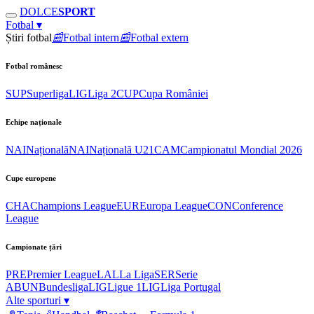
DOLCE
SPORT
Fotbal
▾
Știri fotbal
📰
Fotbal intern
📰
Fotbal extern
Fotbal românesc
SUP
Superliga
LIG
Liga 2
CUP
Cupa României
Echipe naționale
NAI
Națională
NAI
Națională U21
CAM
Campionatul Mondial 2026
Cupe europene
CHA
Champions League
EUR
Europa League
CON
Conference
League
Campionate țări
PRE
Premier League
LAL
La Liga
SER
Serie
A
BUN
Bundesliga
LIG
Ligue 1
LIG
Liga Portugal
Alte sporturi
▾