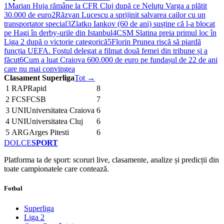
1
Marian Huja rămâne la CFR Cluj după ce Neluțu Varga a plătit
30.000 de euro
2
Răzvan Lucescu a sprijinit salvarea cailor cu un
transportator special
3
Zlatko Iankov (60 de ani) susține că l-a blocat
pe Hagi în derby-urile din Istanbul
4
CSM Slatina preia primul loc în
Liga 2 după o victorie categorică
5
Florin Prunea riscă să piardă
funcția UEFA. Fostul delegat a filmat două femei din tribune și a
făcut
6
Cum a luat Craiova 600.000 de euro pe fundașul de 22 de ani
care nu mai convingea
Clasament Superliga
Tot →
1
RAP
Rapid
8
2
FCS
FCSB
7
3
UNI
Universitatea Craiova
6
4
UNI
Universitatea Cluj
6
5
ARG
Arges Pitesti
6
DOLCE
SPORT
Platforma ta de sport: scoruri live, clasamente, analize și predicții din
toate campionatele care contează.
Fotbal
Superliga
Liga 2