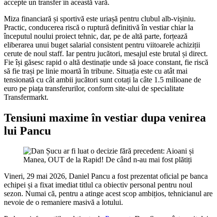
accepte un transfer în această vară.
Miza financiară și sportivă este uriașă pentru clubul alb-vișiniu.
Practic, conducerea riscă o ruptură definitivă în vestiar chiar la
începutul noului proiect tehnic, dar, pe de altă parte, forțează
eliberarea unui buget salarial consistent pentru viitoarele achiziții
cerute de noul staff. Iar pentru jucători, mesajul este brutal și direct.
Fie își găsesc rapid o altă destinație unde să joace constant, fie riscă
să fie trași pe linie moartă în tribune. Situația este cu atât mai
tensionată cu cât ambii jucători sunt cotați la câte 1.5 milioane de
euro pe piața transferurilor, conform site-ului de specialitate
Transfermarkt.
Tensiuni maxime în vestiar dupa venirea
lui Pancu
Vineri, 29 mai 2026, Daniel Pancu a fost prezentat oficial pe banca
echipei și a fixat imediat titlul ca obiectiv personal pentru noul
sezon. Numai că, pentru a atinge acest scop ambițios, tehnicianul are
nevoie de o remaniere masivă a lotului.