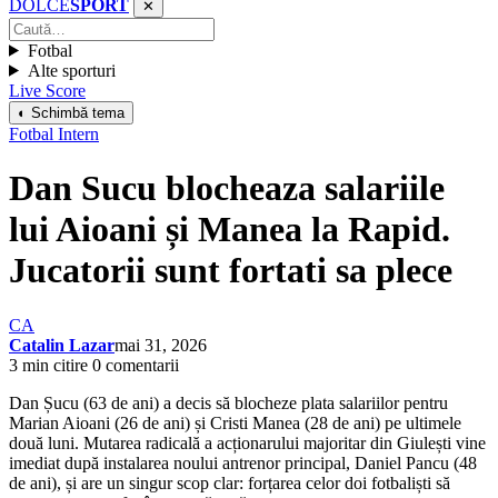
DOLCE
SPORT
✕
Fotbal
Alte sporturi
Live Score
◐ Schimbă tema
Fotbal Intern
Dan Sucu blocheaza salariile
lui Aioani și Manea la Rapid.
Jucatorii sunt fortati sa plece
CA
Catalin Lazar
mai 31, 2026
3 min citire
0 comentarii
Dan Șucu (63 de ani) a decis să blocheze plata salariilor pentru
Marian Aioani (26 de ani) și Cristi Manea (28 de ani) pe ultimele
două luni. Mutarea radicală a acționarului majoritar din Giulești vine
imediat după instalarea noului antrenor principal, Daniel Pancu (48
de ani), și are un singur scop clar: forțarea celor doi fotbaliști să