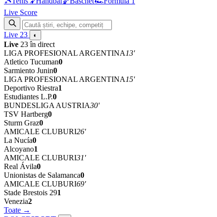
🎾
Tenis
🤾
Handbal
🏀
Baschet
🏎
Formula 1
Live Score
Live
23
◐
Live
23 în direct
LIGA PROFESIONAL ARGENTINA
13'
Atletico Tucuman
0
Sarmiento Junin
0
LIGA PROFESIONAL ARGENTINA
15'
Deportivo Riestra
1
Estudiantes L.P.
0
BUNDESLIGA AUSTRIA
30'
TSV Hartberg
0
Sturm Graz
0
AMICALE CLUBURI
26'
La Nucía
0
Alcoyano
1
AMICALE CLUBURI
31'
Real Ávila
0
Unionistas de Salamanca
0
AMICALE CLUBURI
69'
Stade Brestois 29
1
Venezia
2
Toate →