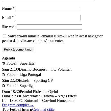
Nume
*
Email
*
Site web
Salvează-mi numele, emailul și site-ul web în acest navigator
pentru data viitoare când o să comentez.
Agenda
⚽ Fotbal · Superliga
Sâm 21:30
Dinamo Bucuresti – FC Voluntari
⚽ Fotbal · Liga Portugal
Sâm 22:30
Estrela – Sporting CP
⚽ Fotbal · Superliga
Dum 18:30
Petrolul Ploiesti – Oţelul
Dum 21:30
Universitatea Craiova – Arges Pitesti
Lun 18:30
FC Botosani – Corvinul Hunedoara
Program complet →
Top Fotbal Intern
Cele mai citite