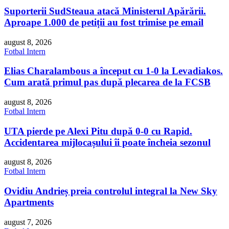
Suporterii SudSteaua atacă Ministerul Apărării.
Aproape 1.000 de petiții au fost trimise pe email
august 8, 2026
Fotbal Intern
Elias Charalambous a început cu 1-0 la Levadiakos.
Cum arată primul pas după plecarea de la FCSB
august 8, 2026
Fotbal Intern
UTA pierde pe Alexi Pitu după 0-0 cu Rapid.
Accidentarea mijlocașului îi poate încheia sezonul
august 8, 2026
Fotbal Intern
Ovidiu Andrieș preia controlul integral la New Sky
Apartments
august 7, 2026