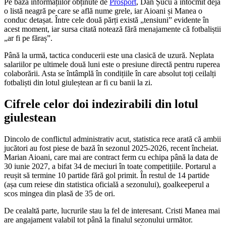
Pe baza informațiilor obținute de
Prosport
, Dan Șucu a întocmit deja
o listă neagră pe care se află nume grele, iar Aioani și Manea o
conduc detașat. Între cele două părți există „tensiuni” evidente în
acest moment, iar sursa citată notează fără menajamente că fotbaliștii
„ar fi pe făraș”.
Până la urmă, tactica conducerii este una clasică de uzură. Neplata
salariilor pe ultimele două luni este o presiune directă pentru ruperea
colaborării. Asta se întâmplă în condițiile în care absolut toți ceilalți
fotbaliști din lotul giuleștean ar fi cu banii la zi.
Cifrele celor doi indezirabili din lotul
giulestean
Dincolo de conflictul administrativ acut, statistica rece arată că ambii
jucători au fost piese de bază în sezonul 2025-2026, recent încheiat.
Marian Aioani, care mai are contract ferm cu echipa până la data de
30 iunie 2027, a bifat 34 de meciuri în toate competițiile. Portarul a
reușit să termine 10 partide fără gol primit. În restul de 14 partide
(așa cum reiese din statistica oficială a sezonului), goalkeeperul a
scos mingea din plasă de 35 de ori.
De cealaltă parte, lucrurile stau la fel de interesant. Cristi Manea mai
are angajament valabil tot până la finalul sezonului următor.