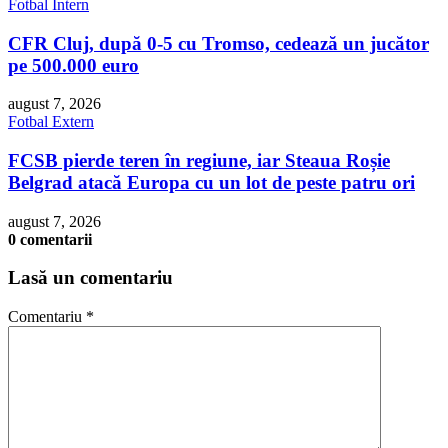
Fotbal Intern
CFR Cluj, după 0-5 cu Tromso, cedează un jucător
pe 500.000 euro
august 7, 2026
Fotbal Extern
FCSB pierde teren în regiune, iar Steaua Roșie
Belgrad atacă Europa cu un lot de peste patru ori
august 7, 2026
0 comentarii
Lasă un comentariu
Comentariu
*