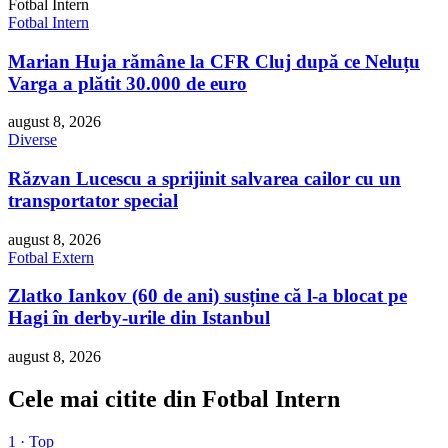
Fotbal Intern
Fotbal Intern
Marian Huja rămâne la CFR Cluj după ce Neluțu
Varga a plătit 30.000 de euro
august 8, 2026
Diverse
Răzvan Lucescu a sprijinit salvarea cailor cu un
transportator special
august 8, 2026
Fotbal Extern
Zlatko Iankov (60 de ani) susține că l-a blocat pe
Hagi în derby-urile din Istanbul
august 8, 2026
Cele mai citite din Fotbal Intern
1 · Top