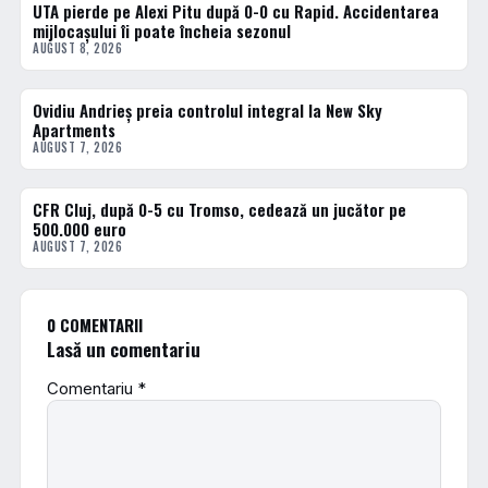
UTA pierde pe Alexi Pitu după 0-0 cu Rapid. Accidentarea
FOTBAL INTERN
mijlocașului îi poate încheia sezonul
AUGUST 8, 2026
Ovidiu Andrieș preia controlul integral la New Sky
FOTBAL INTERN
Apartments
AUGUST 7, 2026
CFR Cluj, după 0-5 cu Tromso, cedează un jucător pe
FOTBAL INTERN
500.000 euro
AUGUST 7, 2026
0 COMENTARII
Lasă un comentariu
Comentariu
*