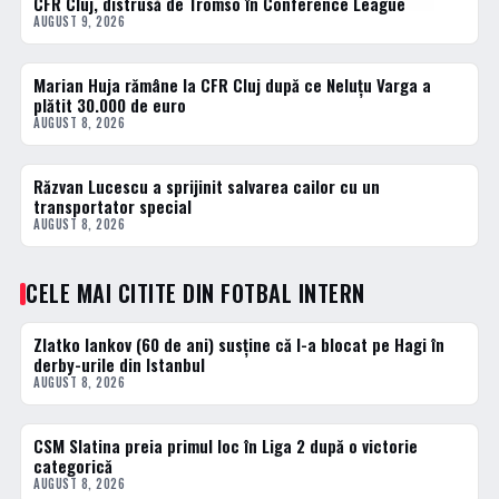
CFR Cluj, distrusă de Tromso în Conference League
FOTBAL EXTERN
AUGUST 9, 2026
Marian Huja rămâne la CFR Cluj după ce Neluțu Varga a
FOTBAL INTERN
plătit 30.000 de euro
AUGUST 8, 2026
Răzvan Lucescu a sprijinit salvarea cailor cu un
DIVERSE
transportator special
AUGUST 8, 2026
CELE MAI CITITE DIN FOTBAL INTERN
Zlatko Iankov (60 de ani) susține că l-a blocat pe Hagi în
1 · TOP
derby-urile din Istanbul
AUGUST 8, 2026
CSM Slatina preia primul loc în Liga 2 după o victorie
2 · TOP
categorică
AUGUST 8, 2026