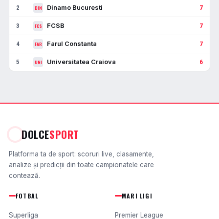
Dinamo Bucuresti
2
7
DIN
FCSB
3
7
FCS
Farul Constanta
4
7
FAR
Universitatea Craiova
5
6
UNI
DOLCE
SPORT
Platforma ta de sport: scoruri live, clasamente,
analize și predicții din toate campionatele care
contează.
FOTBAL
MARI LIGI
Superliga
Premier League