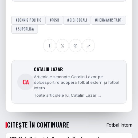
#DENNIS POLITIC
#FCSB
#GIGI BECALI
#HERMANNSTADT
#SUPERLIGA
f
𝕏
✆
↗
CATALIN LAZAR
Articolele semnate Catalin Lazar pe
CA
dolcesport.ro acoperă fotbal extern și fotbal
intern.
Toate articolele lui Catalin Lazar →
CITEȘTE ÎN CONTINUARE
Fotbal Intern