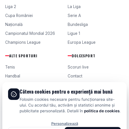
Liga 2
La Liga
Cupa României
Serie A
Națională
Bundesliga
Campionatul Mondial 2026
Ligue 1
Champions League
Europa League
ALTE SPORTURI
DOLCESPORT
Tenis
Scoruri live
Handbal
Contact
Baschet
Publicitate
Câteva cookies pentru o experiență mai bună
Formula 1
Termeni și condiții
Folosim cookies necesare pentru funcționarea site-
Fotbal intern
ului. Cu acordul tău, activăm și statistici anonime și
publicitate personalizată. Detalii în
politica de cookies
.
Fotbal extern
Personalizează