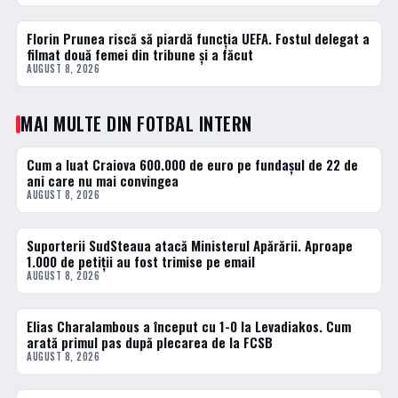
Florin Prunea riscă să piardă funcția UEFA. Fostul delegat a
3 · TOP
filmat două femei din tribune și a făcut
AUGUST 8, 2026
MAI MULTE DIN FOTBAL INTERN
Cum a luat Craiova 600.000 de euro pe fundașul de 22 de
FOTBAL INTERN
ani care nu mai convingea
AUGUST 8, 2026
Suporterii SudSteaua atacă Ministerul Apărării. Aproape
FOTBAL INTERN
1.000 de petiții au fost trimise pe email
AUGUST 8, 2026
Elias Charalambous a început cu 1-0 la Levadiakos. Cum
FOTBAL INTERN
arată primul pas după plecarea de la FCSB
AUGUST 8, 2026