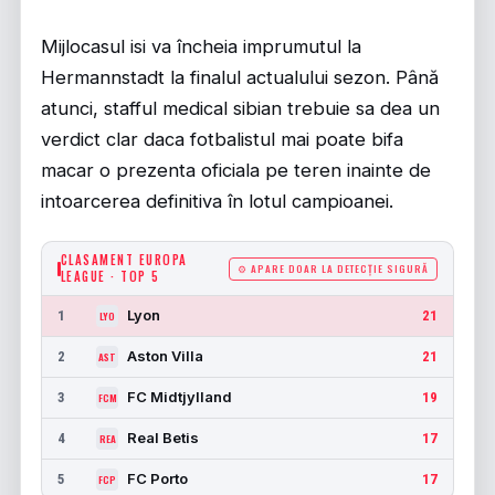
Mijlocasul isi va încheia imprumutul la
Hermannstadt la finalul actualului sezon. Până
atunci, stafful medical sibian trebuie sa dea un
verdict clar daca fotbalistul mai poate bifa
macar o prezenta oficiala pe teren inainte de
intoarcerea definitiva în lotul campioanei.
CLASAMENT EUROPA
⚙ APARE DOAR LA DETECȚIE SIGURĂ
LEAGUE · TOP 5
Lyon
1
21
LYO
Aston Villa
2
21
AST
FC Midtjylland
3
19
FCM
Real Betis
4
17
REA
FC Porto
5
17
FCP