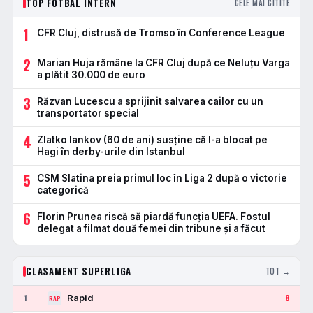
TOP FOTBAL INTERN
CELE MAI CITITE
1
CFR Cluj, distrusă de Tromso în Conference League
2
Marian Huja rămâne la CFR Cluj după ce Neluțu Varga
a plătit 30.000 de euro
3
Răzvan Lucescu a sprijinit salvarea cailor cu un
transportator special
4
Zlatko Iankov (60 de ani) susține că l-a blocat pe
Hagi în derby-urile din Istanbul
5
CSM Slatina preia primul loc în Liga 2 după o victorie
categorică
6
Florin Prunea riscă să piardă funcția UEFA. Fostul
delegat a filmat două femei din tribune și a făcut
CLASAMENT SUPERLIGA
TOT →
Rapid
1
8
RAP