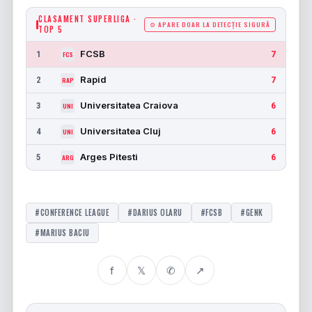
CLASAMENT SUPERLIGA ·
⚙ APARE DOAR LA DETECȚIE SIGURĂ
TOP 5
FCSB
1
7
FCS
Rapid
2
7
RAP
Universitatea Craiova
3
6
UNI
Universitatea Cluj
4
6
UNI
Arges Pitesti
5
6
ARG
#CONFERENCE LEAGUE
#DARIUS OLARU
#FCSB
#GENK
#MARIUS BACIU
f
𝕏
✆
↗