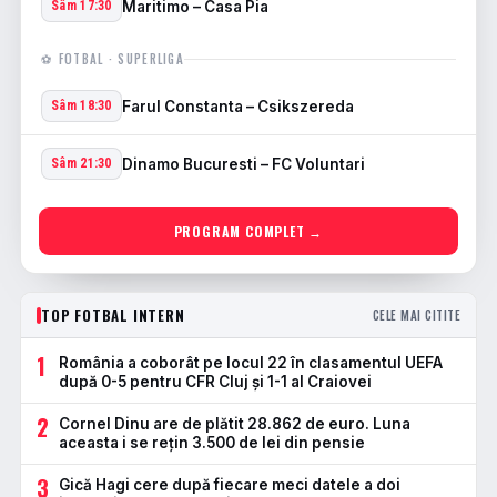
Maritimo – Casa Pia
Sâm 17:30
⚽ FOTBAL · SUPERLIGA
Farul Constanta – Csikszereda
Sâm 18:30
Dinamo Bucuresti – FC Voluntari
Sâm 21:30
PROGRAM COMPLET →
TOP FOTBAL INTERN
CELE MAI CITITE
1
România a coborât pe locul 22 în clasamentul UEFA
după 0-5 pentru CFR Cluj și 1-1 al Craiovei
2
Cornel Dinu are de plătit 28.862 de euro. Luna
aceasta i se rețin 3.500 de lei din pensie
3
Gică Hagi cere după fiecare meci datele a doi