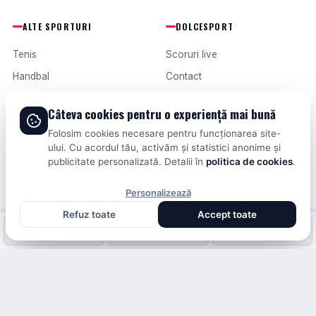
ALTE SPORTURI
DOLCESPORT
Tenis
Scoruri live
Handbal
Contact
Baschet
Publicitate
Câteva cookies pentru o experiență mai bună
Formula 1
Termeni și condiții
Folosim cookies necesare pentru funcționarea site-
Fotbal intern
ului. Cu acordul tău, activăm și statistici anonime și
publicitate personalizată. Detalii în
politica de cookies
.
Fotbal extern
Personalizează
Refuz toate
Accept toate
© 2026 DOLCESPORT. TOATE DREPTURILE REZERVATE.
Fotbal intern
Fotbal extern
Scoruri live
SCORURI, CLASAMENTE ȘI ANALIZE DIN TOATE COMPETIȚIILE