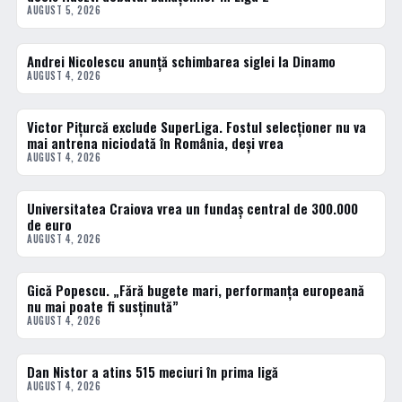
AUGUST 5, 2026
Andrei Nicolescu anunță schimbarea siglei la Dinamo
FOTBAL INTERN
AUGUST 4, 2026
Victor Pițurcă exclude SuperLiga. Fostul selecționer nu va
FOTBAL INTERN
mai antrena niciodată în România, deși vrea
AUGUST 4, 2026
Universitatea Craiova vrea un fundaș central de 300.000
FOTBAL INTERN
de euro
AUGUST 4, 2026
Gică Popescu. „Fără bugete mari, performanța europeană
FOTBAL INTERN
nu mai poate fi susținută”
AUGUST 4, 2026
Dan Nistor a atins 515 meciuri în prima ligă
FOTBAL INTERN
AUGUST 4, 2026