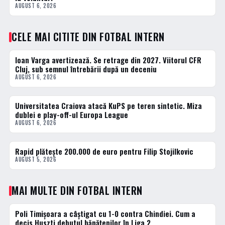
AUGUST 6, 2026
CELE MAI CITITE DIN FOTBAL INTERN
Ioan Varga avertizează. Se retrage din 2027. Viitorul CFR
1 · TOP
Cluj, sub semnul întrebării după un deceniu
AUGUST 6, 2026
Universitatea Craiova atacă KuPS pe teren sintetic. Miza
2 · TOP
dublei e play-off-ul Europa League
AUGUST 6, 2026
Rapid plătește 200.000 de euro pentru Filip Stojilkovic
3 · TOP
AUGUST 5, 2026
MAI MULTE DIN FOTBAL INTERN
Poli Timișoara a câștigat cu 1-0 contra Chindiei. Cum a
FOTBAL INTERN
decis Huszti debutul bănățenilor în Liga 2