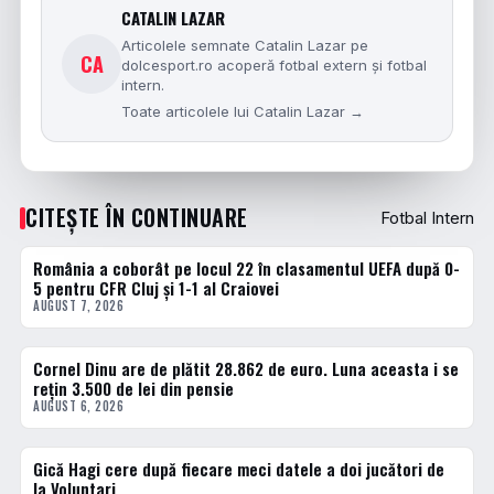
CATALIN LAZAR
Articolele semnate Catalin Lazar pe
CA
dolcesport.ro acoperă fotbal extern și fotbal
intern.
Toate articolele lui Catalin Lazar →
CITEȘTE ÎN CONTINUARE
Fotbal Intern
România a coborât pe locul 22 în clasamentul UEFA după 0-
FOTBAL EXTERN
5 pentru CFR Cluj și 1-1 al Craiovei
AUGUST 7, 2026
Cornel Dinu are de plătit 28.862 de euro. Luna aceasta i se
FOTBAL INTERN
rețin 3.500 de lei din pensie
AUGUST 6, 2026
Gică Hagi cere după fiecare meci datele a doi jucători de
FOTBAL INTERN
la Voluntari