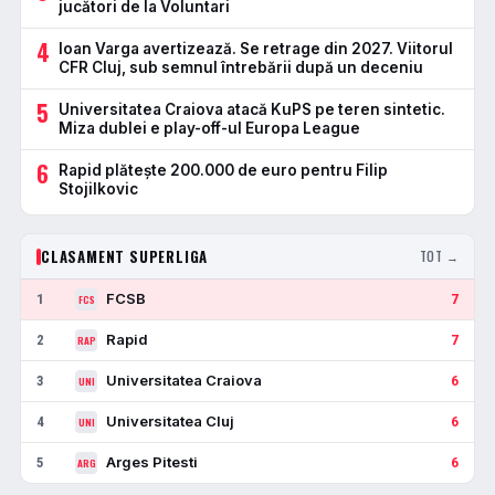
jucători de la Voluntari
4
Ioan Varga avertizează. Se retrage din 2027. Viitorul
CFR Cluj, sub semnul întrebării după un deceniu
5
Universitatea Craiova atacă KuPS pe teren sintetic.
Miza dublei e play-off-ul Europa League
6
Rapid plătește 200.000 de euro pentru Filip
Stojilkovic
CLASAMENT SUPERLIGA
TOT →
FCSB
1
7
FCS
Rapid
2
7
RAP
Universitatea Craiova
3
6
UNI
Universitatea Cluj
4
6
UNI
Arges Pitesti
5
6
ARG