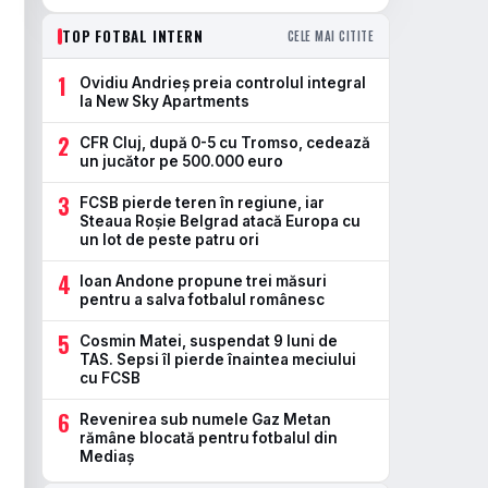
TOP FOTBAL INTERN
CELE MAI CITITE
1
Ovidiu Andrieș preia controlul integral
la New Sky Apartments
2
CFR Cluj, după 0-5 cu Tromso, cedează
un jucător pe 500.000 euro
3
FCSB pierde teren în regiune, iar
Steaua Roșie Belgrad atacă Europa cu
un lot de peste patru ori
4
Ioan Andone propune trei măsuri
pentru a salva fotbalul românesc
5
Cosmin Matei, suspendat 9 luni de
TAS. Sepsi îl pierde înaintea meciului
cu FCSB
6
Revenirea sub numele Gaz Metan
rămâne blocată pentru fotbalul din
Mediaș