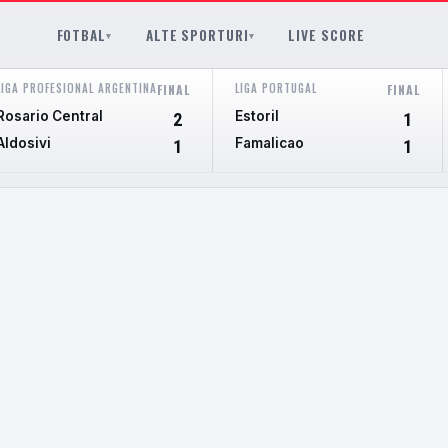
FOTBAL
ALTE SPORTURI
LIVE SCORE
▾
▾
LIGA PROFESIONAL ARGENTINA
LIGA PORTUGAL
FINAL
FINAL
Rosario Central
Estoril
2
1
Aldosivi
Famalicao
1
1