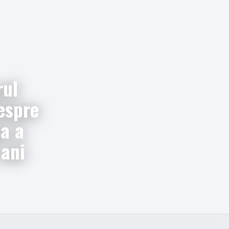
rul
espre
a a
ani