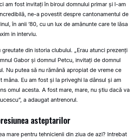
i am fost invitați în biroul domnului primar și l-am
incredibilă, ne-a povestit despre cantonamentul de
inul, în anii ’80, cu un lux de amănunte care te lăsa
xim in interviu.
greutate din istoria clubului. „Erau atunci prezenți
 domnul Gabor și domnul Petcu, invitați de domnul
ul. Nu putea să nu rămână apropiat de vreme ce
cut mâna. Eu am fost și la priveghi la dânsul și am
ens omul acesta. A fost mare, mare, nu știu dacă va
 Lucescu”, a adaugat antrenorul.
presiunea asteptarilor
a mare pentru tehnicienii din ziua de azi? Intrebat