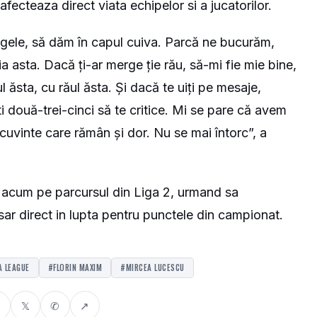
fecteaza direct viata echipelor si a jucatorilor.
gele, să dăm în capul cuiva. Parcă ne bucurăm,
 asta. Dacă ți-ar merge ție rău, să-mi fie mie bine,
 ăsta, cu răul ăsta. Și dacă te uiți pe mesaje,
 două-trei-cinci să te critice. Mi se pare că avem
cuvinte care rămân și dor. Nu se mai întorc”, a
acum pe parcursul din Liga 2, urmand sa
sar direct in lupta pentru punctele din campionat.
 LEAGUE
#FLORIN MAXIM
#MIRCEA LUCESCU
𝕏
✆
↗