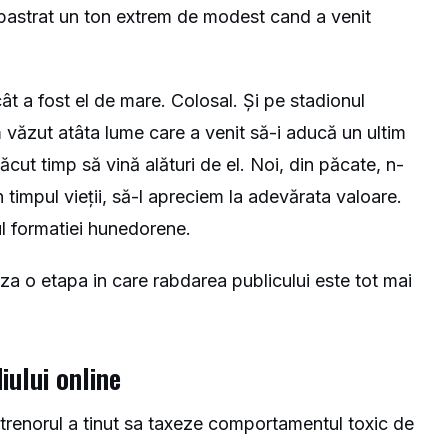
 pastrat un ton extrem de modest cand a venit
ât a fost el de mare. Colosal. Și pe stadionul
 văzut atâta lume care a venit să-i aducă un ultim
ut timp să vină alături de el. Noi, din păcate, n-
 timpul vieții, să-l apreciem la adevărata valoare.
ul formatiei hunedorene.
za o etapa in care rabdarea publicului este tot mai
iului online
ntrenorul a tinut sa taxeze comportamentul toxic de