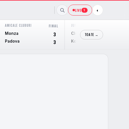
LIVE
◐
1
AMICALE CLUBURI
JUPILER PRO LEAGUE
FINAL
FINAL
Monza
Club Brugge KV
3
3
TOATE →
Padova
Kortrijk
3
0