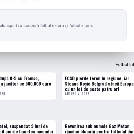
lcesport.ro acoperă fotbal extern și fotbal intern.
Fotbal In
 după 0-5 cu Tromso,
FCSB pierde teren în regiune, iar
ERN
FOTBAL EXTERN
n jucător pe 500.000 euro
Steaua Roșie Belgrad atacă Europa
cu un lot de peste patru ori
2026
AUGUST 7, 2026
tei, suspendat 9 luni de
Revenirea sub numele Gaz Metan
3 · TOP
 îl pierde înaintea meciului
rămâne blocată pentru fotbalul din