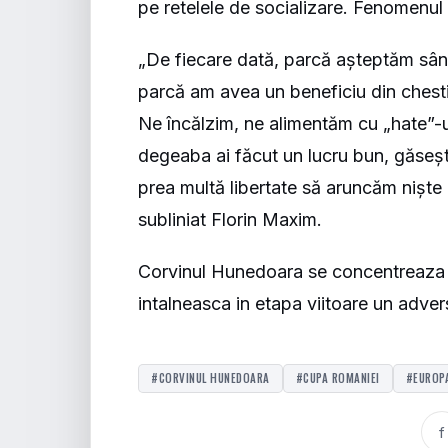
pe retelele de socializare. Fenomenul a
„De fiecare dată, parcă așteptăm sân
parcă am avea un beneficiu din chestia
Ne încălzim, ne alimentăm cu „hate”-ul
degeaba ai făcut un lucru bun, găsești
prea multă libertate să aruncăm niște 
subliniat Florin Maxim.
Corvinul Hunedoara se concentreaza 
intalneasca in etapa viitoare un adver
#CORVINUL HUNEDOARA
#CUPA ROMANIEI
#EUROPA
f