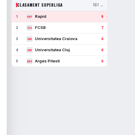
CLASAMENT SUPERLIGA
TOT →
Rapid
1
8
RAP
FCSB
2
7
FCS
Universitatea Craiova
3
6
UNI
Universitatea Cluj
4
6
UNI
Arges Pitesti
5
6
ARG