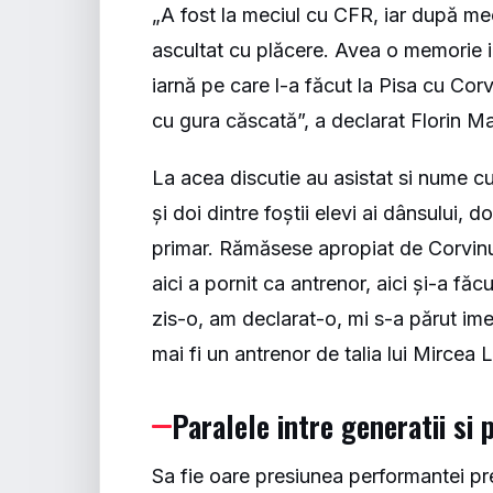
„A fost la meciul cu CFR, iar după mec
ascultat cu plăcere. Avea o memorie 
iarnă pe care l-a făcut la Pisa cu Corv
cu gura căscată”, a declarat Florin Ma
La acea discutie au asistat si nume cu 
și doi dintre foștii elevi ai dânsului,
primar. Rămăsese apropiat de Corvin
aici a pornit ca antrenor, aici și-a fă
zis-o, am declarat-o, mi s-a părut im
mai fi un antrenor de talia lui Mircea
Paralele intre generatii si 
Sa fie oare presiunea performantei pre