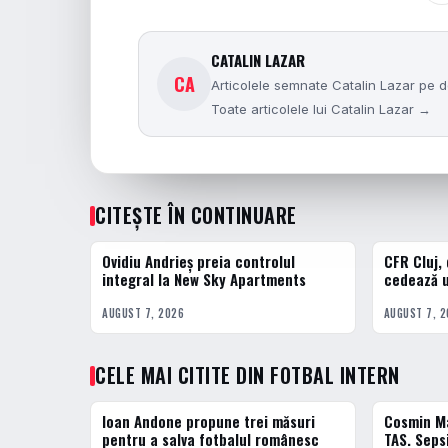
CATALIN LAZAR
CA
Articolele semnate Catalin Lazar pe do
Toate articolele lui Catalin Lazar →
CITEȘTE ÎN CONTINUARE
Ovidiu Andrieș preia controlul
CFR Cluj,
FOTBAL INTERN
FOTBAL INT
integral la New Sky Apartments
cedează u
AUGUST 7, 2026
AUGUST 7, 
CELE MAI CITITE DIN FOTBAL INTERN
Ioan Andone propune trei măsuri
Cosmin Ma
1 · TOP
2 · TOP
pentru a salva fotbalul românesc
TAS. Sepsi