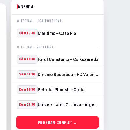
AGENDA
⚽ FOTBAL · LIGA PORTUGAL
Maritimo – Casa Pia
Sâm 17:30
⚽ FOTBAL · SUPERLIGA
Farul Constanta – Csikszereda
Sâm 18:30
Dinamo Bucuresti – FC Voluntari
Sâm 21:30
Petrolul Ploiesti – Oţelul
Dum 18:30
Universitatea Craiova – Arges Pitesti
Dum 21:30
PROGRAM COMPLET →