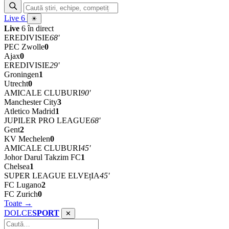
Live
6
☀
Live
6 în direct
EREDIVISIE
68'
PEC Zwolle
0
Ajax
0
EREDIVISIE
29'
Groningen
1
Utrecht
0
AMICALE CLUBURI
90'
Manchester City
3
Atletico Madrid
1
JUPILER PRO LEAGUE
68'
Gent
2
KV Mechelen
0
AMICALE CLUBURI
45'
Johor Darul Takzim FC
1
Chelsea
1
SUPER LEAGUE ELVEțIA
45'
FC Lugano
2
FC Zurich
0
Toate →
DOLCE
SPORT
✕