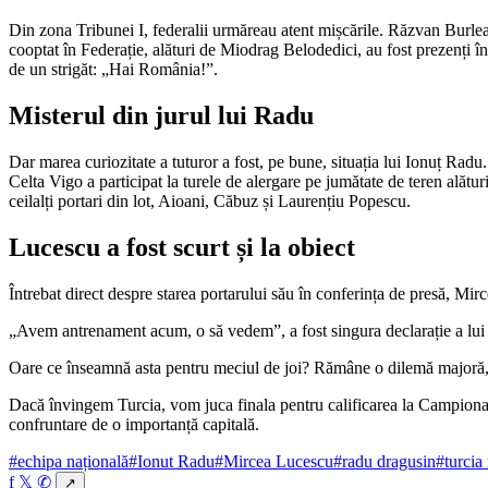
Din zona Tribunei I, federalii urmăreau atent mișcările. Răzvan Burlean
cooptat în Federație, alături de Miodrag Belodedici, au fost prezenți în
de un strigăt: „Hai România!”.
Misterul din jurul lui Radu
Dar marea curiozitate a tuturor a fost, pe bune, situația lui Ionuț Radu. 
Celta Vigo a participat la turele de alergare pe jumătate de teren alături
ceilalți portari din lot, Aioani, Căbuz și Laurențiu Popescu.
Lucescu a fost scurt și la obiect
Întrebat direct despre starea portarului său în conferința de presă, Mirc
„Avem antrenament acum, o să vedem”, a fost singura declarație a lui
Oare ce înseamnă asta pentru meciul de joi? Rămâne o dilemă majoră, ma
Dacă învingem Turcia, vom juca finala pentru calificarea la Campiona
confruntare de o importanță capitală.
#echipa națională
#Ionut Radu
#Mircea Lucescu
#radu dragusin
#turcia
f
𝕏
✆
↗