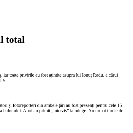
 total
ar toate privirile au fost ațintite asupra lui Ionuț Radu, a cărui
 TV.
atori și fotoreporteri din ambele țări au fost prezenți pentru cele 15
ă a balonului. Apoi au primit „interzis” la minge. Au urmat turele de