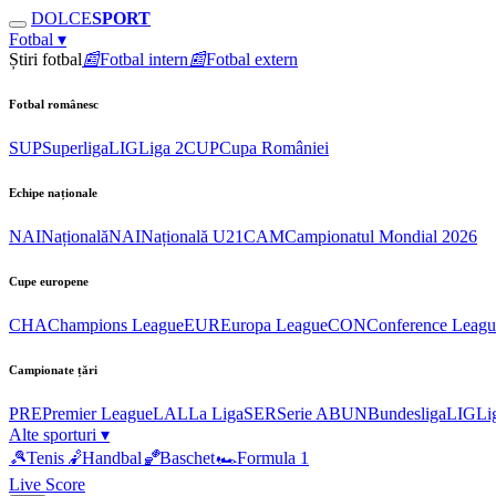
DOLCE
SPORT
Fotbal
▾
Știri fotbal
📰
Fotbal intern
📰
Fotbal extern
Fotbal românesc
SUP
Superliga
LIG
Liga 2
CUP
Cupa României
Echipe naționale
NAI
Națională
NAI
Națională U21
CAM
Campionatul Mondial 2026
Cupe europene
CHA
Champions League
EUR
Europa League
CON
Conference Leagu
Campionate țări
PRE
Premier League
LAL
La Liga
SER
Serie A
BUN
Bundesliga
LIG
Li
Alte sporturi
▾
🎾
Tenis
🤾
Handbal
🏀
Baschet
🏎
Formula 1
Live Score