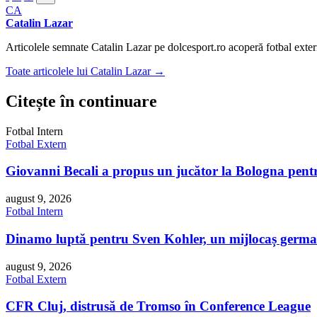
CA
Catalin Lazar
Articolele semnate Catalin Lazar pe dolcesport.ro acoperă fotbal extern
Toate articolele lui Catalin Lazar →
Citește în continuare
Fotbal Intern
Fotbal Extern
Giovanni Becali a propus un jucător la Bologna pentr
august 9, 2026
Fotbal Intern
Dinamo luptă pentru Sven Kohler, un mijlocaș german
august 9, 2026
Fotbal Extern
CFR Cluj, distrusă de Tromso în Conference League