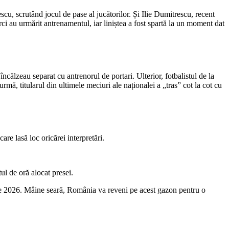
cu, scrutând jocul de pase al jucătorilor. Și Ilie Dumitrescu, recent
rci au urmărit antrenamentul, iar liniștea a fost spartă la un moment dat
încălzeau separat cu antrenorul de portari. Ulterior, fotbalistul de la
urmă, titularul din ultimele meciuri ale naționalei a „tras” cot la cot cu
re lasă loc oricărei interpretări.
ul de oră alocat presei.
ie 2026. Mâine seară, România va reveni pe acest gazon pentru o