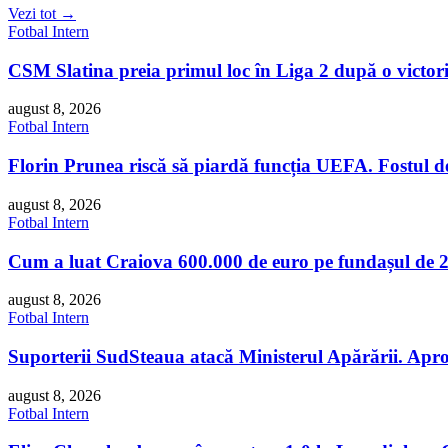
Vezi tot →
Fotbal Intern
CSM Slatina preia primul loc în Liga 2 după o victori
august 8, 2026
Fotbal Intern
Florin Prunea riscă să piardă funcția UEFA. Fostul del
august 8, 2026
Fotbal Intern
Cum a luat Craiova 600.000 de euro pe fundașul de 2
august 8, 2026
Fotbal Intern
Suporterii SudSteaua atacă Ministerul Apărării. Aproap
august 8, 2026
Fotbal Intern