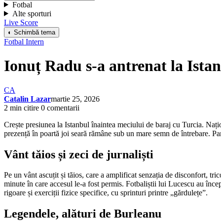
Fotbal
Alte sporturi
Live Score
◐ Schimbă tema
Fotbal Intern
Ionuț Radu s-a antrenat la Ista
CA
Catalin Lazar
martie 25, 2026
2 min citire
0 comentarii
Crește presiunea la Istanbul înaintea meciului de baraj cu Turcia. Națio
prezență în poartă joi seară rămâne sub un mare semn de întrebare. Part
Vânt tăios și zeci de jurnaliști
Pe un vânt ascuțit și tăios, care a amplificat senzația de disconfort, tri
minute în care accesul le-a fost permis. Fotbaliștii lui Lucescu au înce
rigoare și exerciții fizice specifice, cu sprinturi printre „gărdulețe”.
Legendele, alături de Burleanu