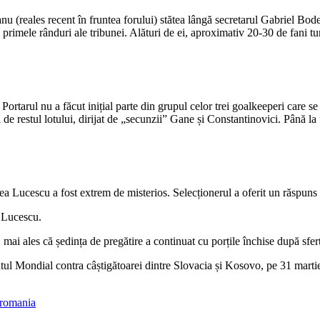
u (reales recent în fruntea forului) stătea lângă secretarul Gabriel Bodes
 primele rânduri ale tribunei. Alături de ei, aproximativ 20-30 de fani tu
Portarul nu a făcut inițial parte din grupul celor trei goalkeeperi care se 
 de restul lotului, dirijat de „secunzii” Gane și Constantinovici. Până la 
ea Lucescu a fost extrem de misterios. Selecționerul a oferit un răspuns ca
 Lucescu.
i ales că ședința de pregătire a continuat cu porțile închise după sfert
tul Mondial contra câștigătoarei dintre Slovacia și Kosovo, pe 31 mart
 romania