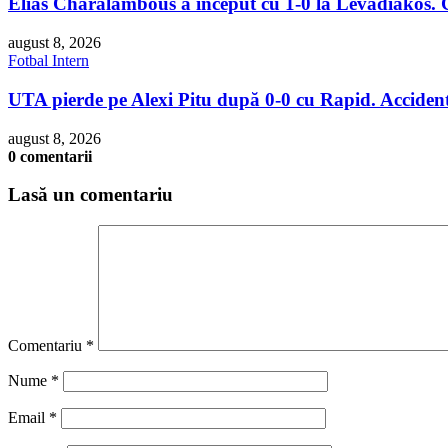
Elias Charalambous a început cu 1-0 la Levadiakos.
august 8, 2026
Fotbal Intern
UTA pierde pe Alexi Pitu după 0-0 cu Rapid. Accidenta
august 8, 2026
0 comentarii
Lasă un comentariu
Comentariu
*
Nume
*
Email
*