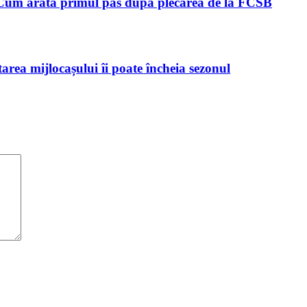
 Cum arată primul pas după plecarea de la FCSB
rea mijlocașului îi poate încheia sezonul