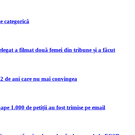
e categorică
egat a filmat două femei din tribune și a făcut
2 de ani care nu mai convingea
e 1.000 de petiții au fost trimise pe email