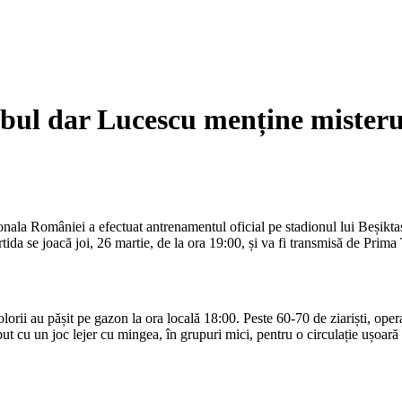
nbul dar Lucescu menține misterul
nala României a efectuat antrenamentul oficial pe stadionul lui Beșiktaș, i
ida se joacă joi, 26 martie, de la ora 19:00, și va fi transmisă de Prima
colorii au pășit pe gazon la ora locală 18:00. Peste 60-70 de ziariști, oper
put cu un joc lejer cu mingea, în grupuri mici, pentru o circulație ușoar