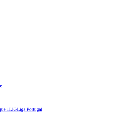
e
gue 1
LIG
Liga Portugal