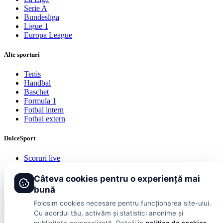
Serie A
Bundesliga
Ligue 1
Europa League
Alte sporturi
Tenis
Handbal
Baschet
Formula 1
Fotbal intern
Fotbal extern
DolceSport
Scoruri live
Contact
Publicitate
Câteva cookies pentru o experiență mai
Termeni și condiții
bună
© 2026 DolceSport. Toate drepturile rezervate.
Scoruri, clasamente
Folosim cookies necesare pentru funcționarea site-ului.
și analize din toate competițiile
Cu acordul tău, activăm și statistici anonime și
Fotbal intern
Fotbal extern
Scoruri live