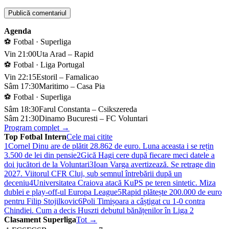
Agenda
⚽ Fotbal · Superliga
Vin 21:00
Uta Arad – Rapid
⚽ Fotbal · Liga Portugal
Vin 22:15
Estoril – Famalicao
Sâm 17:30
Maritimo – Casa Pia
⚽ Fotbal · Superliga
Sâm 18:30
Farul Constanta – Csikszereda
Sâm 21:30
Dinamo Bucuresti – FC Voluntari
Program complet →
Top Fotbal Intern
Cele mai citite
1
Cornel Dinu are de plătit 28.862 de euro. Luna aceasta i se rețin
3.500 de lei din pensie
2
Gică Hagi cere după fiecare meci datele a
doi jucători de la Voluntari
3
Ioan Varga avertizează. Se retrage din
2027. Viitorul CFR Cluj, sub semnul întrebării după un
deceniu
4
Universitatea Craiova atacă KuPS pe teren sintetic. Miza
dublei e play-off-ul Europa League
5
Rapid plătește 200.000 de euro
pentru Filip Stojilkovic
6
Poli Timișoara a câștigat cu 1-0 contra
Chindiei. Cum a decis Huszti debutul bănățenilor în Liga 2
Clasament Superliga
Tot →