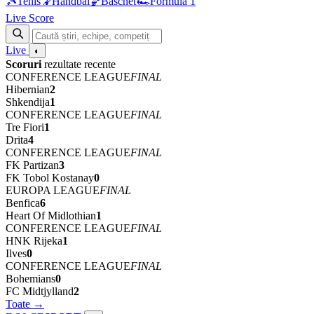
🎾
Tenis
🤾
Handbal
🏀
Baschet
🏎
Formula 1
Live Score
Live
◐
Scoruri
rezultate recente
CONFERENCE LEAGUE
FINAL
Hibernian
2
Shkendija
1
CONFERENCE LEAGUE
FINAL
Tre Fiori
1
Drita
4
CONFERENCE LEAGUE
FINAL
FK Partizan
3
FK Tobol Kostanay
0
EUROPA LEAGUE
FINAL
Benfica
6
Heart Of Midlothian
1
CONFERENCE LEAGUE
FINAL
HNK Rijeka
1
Ilves
0
CONFERENCE LEAGUE
FINAL
Bohemians
0
FC Midtjylland
2
Toate →