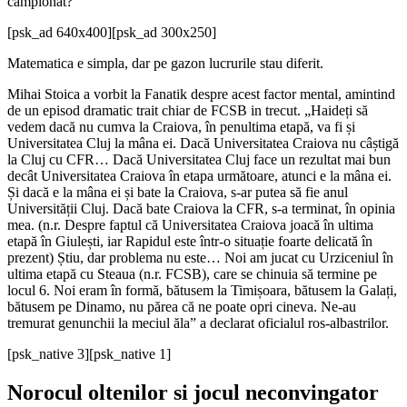
campionat?
[psk_ad 640x400]
[psk_ad 300x250]
Matematica e simpla, dar pe gazon lucrurile stau diferit.
Mihai Stoica a vorbit la Fanatik despre acest factor mental, amintind
de un episod dramatic trait chiar de FCSB in trecut. „Haideți să
vedem dacă nu cumva la Craiova, în penultima etapă, va fi și
Universitatea Cluj la mâna ei. Dacă Universitatea Craiova nu câștigă
la Cluj cu CFR… Dacă Universitatea Cluj face un rezultat mai bun
decât Universitatea Craiova în etapa următoare, atunci e la mâna ei.
Și dacă e la mâna ei și bate la Craiova, s-ar putea să fie anul
Universității Cluj. Dacă bate Craiova la CFR, s-a terminat, în opinia
mea. (n.r. Despre faptul că Universitatea Craiova joacă în ultima
etapă în Giulești, iar Rapidul este într-o situație foarte delicată în
prezent) Știu, dar problema nu este… Noi am jucat cu Urziceniul în
ultima etapă cu Steaua (n.r. FCSB), care se chinuia să termine pe
locul 6. Noi eram în formă, bătusem la Timișoara, bătusem la Galați,
bătusem pe Dinamo, nu părea că ne poate opri cineva. Ne-au
tremurat genunchii la meciul ăla” a declarat oficialul ros-albastrilor.
[psk_native 3]
[psk_native 1]
Norocul oltenilor si jocul neconvingator