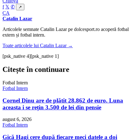
Craiova
f
𝕏
✆
↗
CA
Catalin Lazar
Articolele semnate Catalin Lazar pe dolcesport.ro acoperă fotbal
extern și fotbal intern.
Toate articolele lui Catalin Lazar →
[psk_native 4]
[psk_native 1]
Citește în continuare
Fotbal Intern
Fotbal Intern
Cornel Dinu are de plătit 28.862 de euro. Luna
aceasta i se rețin 3.500 de lei din pensie
august 6, 2026
Fotbal Intern
Gică Hagi cere după fiecare meci datele a doi