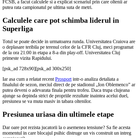
FCSB, a facut calculele si a explicat scenariul prin care oltenii ar
putea rata campionatul pe ultima suta de metri.
Calculele care pot schimba liderul in
Superliga
Totul se poate decide in urmatoarea runda. Universitatea Craiova are
o deplasare teribila pe terenul celor de la CFR Cluj, meci programat
de la ora 21:00 in etapa a 8-a din play-off. Universitatea Cluj
primeste vizita Rapidului.
[psk_ad 728x90]
[psk_ad 300x250]
Iar asa cum a relatat recent
Prosport
intr-o analiza detaliata a
finalului de sezon, meciul direct de pe stadionul „Ion Oblemenco” ar
putea deveni o adevarata finala pentru trofeu. Daca trupa clujeana
ajunge sa depinda strict de propriile rezultate inaintea acelui duel,
presiunea se va muta masiv in tabara oltenilor.
Presiunea uriasa din ultimele etape
Dar oare pot rezista jucatorii la o asemenea tensiune? Sa fie acesta
momentul in care blocajul psihic distruge un vis construit un intreg