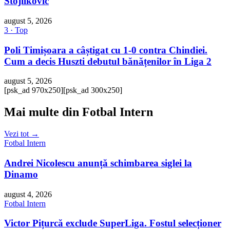
Stojilkovic
august 5, 2026
3 · Top
Poli Timișoara a câștigat cu 1-0 contra Chindiei.
Cum a decis Huszti debutul bănățenilor în Liga 2
august 5, 2026
[psk_ad 970x250]
[psk_ad 300x250]
Mai multe din Fotbal Intern
Vezi tot →
Fotbal Intern
Andrei Nicolescu anunță schimbarea siglei la
Dinamo
august 4, 2026
Fotbal Intern
Victor Pițurcă exclude SuperLiga. Fostul selecționer