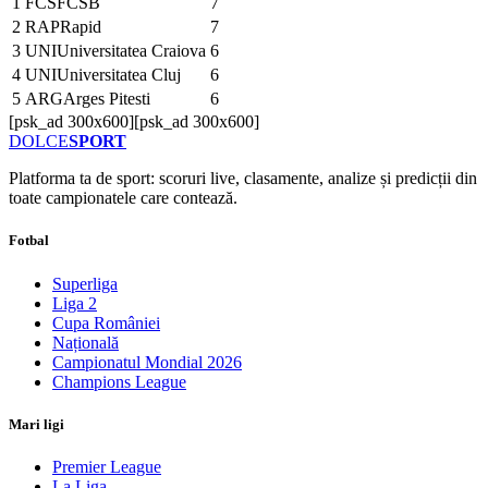
1
FCS
FCSB
7
2
RAP
Rapid
7
3
UNI
Universitatea Craiova
6
4
UNI
Universitatea Cluj
6
5
ARG
Arges Pitesti
6
[psk_ad 300x600]
[psk_ad 300x600]
DOLCE
SPORT
Platforma ta de sport: scoruri live, clasamente, analize și predicții din
toate campionatele care contează.
Fotbal
Superliga
Liga 2
Cupa României
Națională
Campionatul Mondial 2026
Champions League
Mari ligi
Premier League
La Liga