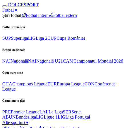
DOLCE
SPORT
Fotbal
▾
Știri fotbal
📰
Fotbal intern
📰
Fotbal extern
Fotbal românesc
SUP
Superliga
LIG
Liga 2
CUP
Cupa României
Echipe naționale
NAI
Națională
NAI
Națională U21
CAM
Campionatul Mondial 2026
Cupe europene
CHA
Champions League
EUR
Europa League
CON
Conference
League
Campionate țări
PRE
Premier League
LAL
La Liga
SER
Serie
A
BUN
Bundesliga
LIG
Ligue 1
LIG
Liga Portugal
Alte sporturi
▾