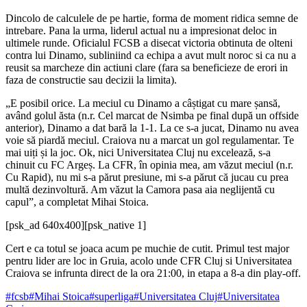
Dincolo de calculele de pe hartie, forma de moment ridica semne de
intrebare. Pana la urma, liderul actual nu a impresionat deloc in
ultimele runde. Oficialul FCSB a disecat victoria obtinuta de olteni
contra lui Dinamo, subliniind ca echipa a avut mult noroc si ca nu a
reusit sa marcheze din actiuni clare (fara sa beneficieze de erori in
faza de constructie sau decizii la limita).
„E posibil orice. La meciul cu Dinamo a câștigat cu mare șansă,
având golul ăsta (n.r. Cel marcat de Nsimba pe final după un offside
anterior), Dinamo a dat bară la 1-1. La ce s-a jucat, Dinamo nu avea
voie să piardă meciul. Craiova nu a marcat un gol regulamentar. Te
mai uiți și la joc. Ok, nici Universitatea Cluj nu excelează, s-a
chinuit cu FC Argeș. La CFR, în opinia mea, am văzut meciul (n.r.
Cu Rapid), nu mi s-a părut presiune, mi s-a părut că jucau cu prea
multă dezinvoltură. Am văzut la Camora pasa aia neglijentă cu
capul”, a completat Mihai Stoica.
[psk_ad 640x400]
[psk_native 1]
Cert e ca totul se joaca acum pe muchie de cutit. Primul test major
pentru lider are loc in Gruia, acolo unde CFR Cluj si Universitatea
Craiova se infrunta direct de la ora 21:00, in etapa a 8-a din play-off.
#fcsb
#Mihai Stoica
#superliga
#Universitatea Cluj
#Universitatea