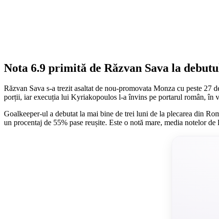
Nota 6.9 primită de Răzvan Sava la debutul
Răzvan Sava s-a trezit asaltat de nou-promovata Monza cu peste 27 de ș
porții, iar execuția lui Kyriakopoulos l-a învins pe portarul român, în 
Goalkeeper-ul a debutat la mai bine de trei luni de la plecarea din Româ
un procentaj de 55% pase reușite. Este o notă mare, media notelor de l