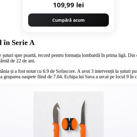
109,99 lei
Cumpără acum
 în Serie A
uturi spre poartă, record pentru formația lombardă în prima ligă. Din c
vârstă de 22 de ani.
nia și a fost notat cu 6.9 de Sofascore. A avut 3 intervenții la șuturi put
a gruparea oaspete fiind de 7.04. Echipa lui Sava a urcat pe locul 9 în 