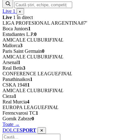
Live
1
◐
Live
1 în direct
LIGA PROFESIONAL ARGENTINA
87'
Boca Juniors
1
Estudiantes L.P.
0
AMICALE CLUBURI
FINAL
Mallorca
3
Paris Saint Germain
0
AMICALE CLUBURI
FINAL
Arsenal
1
Real Betis
3
CONFERENCE LEAGUE
FINAL
Panathinaikos
1
CSKA 1948
1
AMICALE CLUBURI
FINAL
Cieza
1
Real Murcia
4
EUROPA LEAGUE
FINAL
Ferencvarosi TC
1
Gornik Zabrze
0
Toate →
DOLCE
SPORT
✕