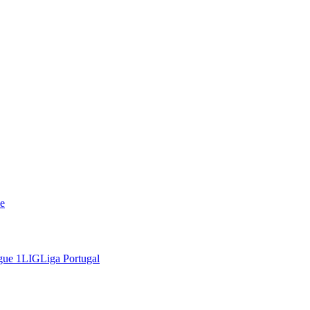
e
gue 1
LIG
Liga Portugal