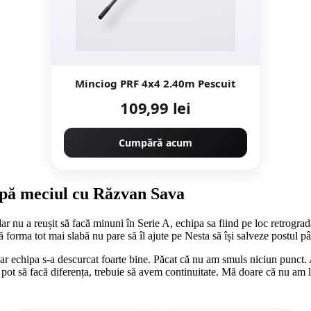
Minciog PRF 4x4 2.40m Pescuit
109,99 lei
Cumpără acum
upă meciul cu Răzvan Sava
 nu a reușit să facă minuni în Serie A, echipa sa fiind pe loc retrograda
că forma tot mai slabă nu pare să îl ajute pe Nesta să își salveze postul pâ
ar echipa s-a descurcat foarte bine. Păcat că nu am smuls niciun punct. A
pot să facă diferența, trebuie să avem continuitate. Mă doare că nu am lua