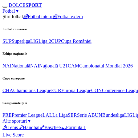
DOLCE
SPORT
Fotbal
▾
Știri fotbal
📰
Fotbal intern
📰
Fotbal extern
Fotbal românesc
SUP
Superliga
LIG
Liga 2
CUP
Cupa României
Echipe naționale
NAI
Națională
NAI
Națională U21
CAM
Campionatul Mondial 2026
Cupe europene
CHA
Champions League
EUR
Europa League
CON
Conference Leagu
Campionate țări
PRE
Premier League
LAL
La Liga
SER
Serie A
BUN
Bundesliga
LIG
Li
Alte sporturi
▾
🎾
Tenis
🤾
Handbal
🏀
Baschet
🏎
Formula 1
Live Score