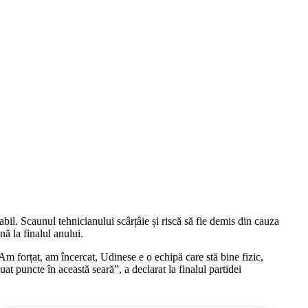
bil. Scaunul tehnicianului scârțâie și riscă să fie demis din cauza
nă la finalul anului.
m forțat, am încercat, Udinese e o echipă care stă bine fizic,
t puncte în această seară”, a declarat la finalul partidei