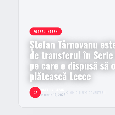
FOTBAL INTERN
Ștefan Târnovanu est
de transferul în Seri
pe care e dispusă să 
plătească Lecce
CATALIN LAZAR
CA
2 MIN CITIRE
0 COMENTARII
ianuarie 10, 2025