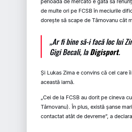
perioada de mercato e gata să renunțe
de multe ori pe FCSB în meciurile difici
dorește să scape de Târnovanu cât ma
„Ar fi bine să-i facă loc lui 
Gigi Becali, la
Digisport
.
Și Lukas Zima e convins că cel care î
această iarnă.
„Cei de la FCSB au dorit pe cineva cu 
Târnovanu). În plus, există șanse mari
contactat atât de devreme”, a declar