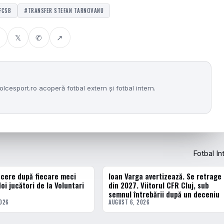
FCSB
#TRANSFER STEFAN TARNOVANU
𝕏
✆
↗
lcesport.ro acoperă fotbal extern și fotbal intern.
Fotbal In
 cere după fiecare meci
Ioan Varga avertizează. Se retrage
ERN
FOTBAL INTERN
oi jucători de la Voluntari
din 2027. Viitorul CFR Cluj, sub
semnul întrebării după un deceniu
2026
AUGUST 6, 2026