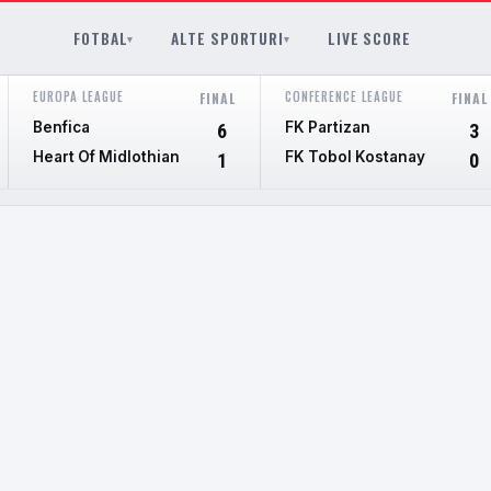
FOTBAL
ALTE SPORTURI
LIVE SCORE
▾
▾
EUROPA LEAGUE
CONFERENCE LEAGUE
FINAL
FINAL
Benfica
FK Partizan
6
3
Heart Of Midlothian
FK Tobol Kostanay
1
0