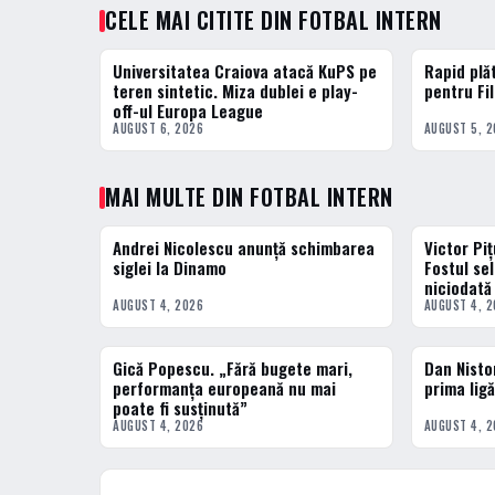
CELE MAI CITITE DIN FOTBAL INTERN
Universitatea Craiova atacă KuPS pe
Rapid plă
1 · TOP
2 · TOP
teren sintetic. Miza dublei e play-
pentru Fil
off-ul Europa League
AUGUST 6, 2026
AUGUST 5, 
MAI MULTE DIN FOTBAL INTERN
Andrei Nicolescu anunță schimbarea
Victor Pi
FOTBAL INTERN
FOTBAL INT
siglei la Dinamo
Fostul se
niciodată
AUGUST 4, 2026
AUGUST 4, 
Gică Popescu. „Fără bugete mari,
Dan Nistor
FOTBAL INTERN
FOTBAL INT
performanța europeană nu mai
prima ligă
poate fi susținută”
AUGUST 4, 2026
AUGUST 4, 