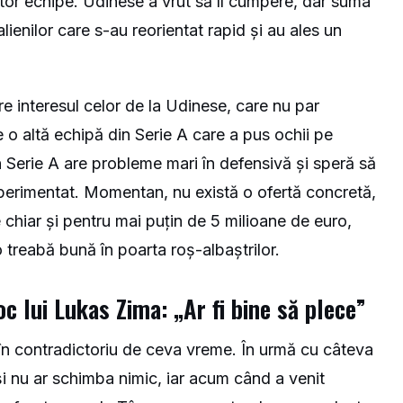
ultor echipe. Udinese a vrut să îl cumpere, dar suma
alienilor care s-au reorientat rapid și au ales un
re interesul celor de la Udinese, care nu par
o altă echipă din Serie A care a pus ochii pe
n Serie A are probleme mari în defensivă și speră să
experimentat. Momentan, nu există o ofertă concretă,
 chiar și pentru mai puțin de 5 milioane de euro,
 treabă bună în poarta roș-albaștrilor.
loc lui Lukas Zima: „Ar fi bine să plece”
i în contradictoriu de ceva vreme. În urmă cu câteva
și nu ar schimba nimic, iar acum când a venit