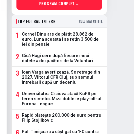
PROGRAM COMPLET →
TOP FOTBAL INTERN
CELE MAI CITITE
1
Cornel Dinu are de plătit 28.862 de
euro. Luna aceasta i se rețin 3.500 de
lei din pensie
2
Gică Hagi cere după fiecare meci
datele a doi jucători de la Voluntari
3
Ioan Varga avertizează. Se retrage din
2027. Viitorul CFR Cluj, sub semnul
întrebării după un deceniu
4
Universitatea Craiova atacă KuPS pe
teren sintetic. Miza dublei e play-off-ul
Europa League
5
Rapid plătește 200.000 de euro pentru
Filip Stojilkovic
6
Poli Timișoara a câștigat cu 1-0 contra