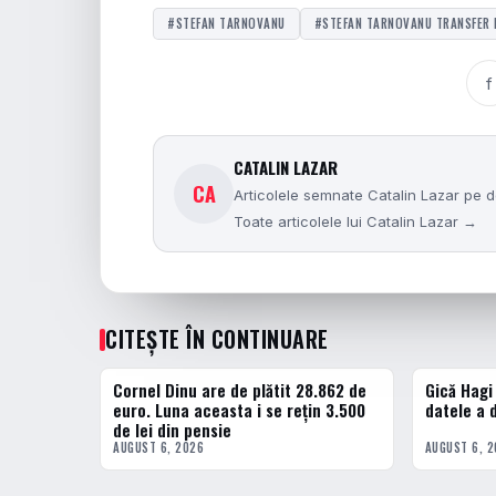
#STEFAN TARNOVANU
#STEFAN TARNOVANU TRANSFER 
f
CATALIN LAZAR
CA
Articolele semnate Catalin Lazar pe do
Toate articolele lui Catalin Lazar →
CITEȘTE ÎN CONTINUARE
Cornel Dinu are de plătit 28.862 de
Gică Hagi
FOTBAL INTERN
FOTBAL INT
euro. Luna aceasta i se rețin 3.500
datele a d
de lei din pensie
AUGUST 6, 2026
AUGUST 6, 