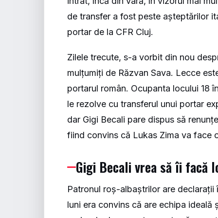
intrat, încă din vară, în vizorul mai m
de transfer a fost peste așteptărilor it
portar de la CFR Cluj.
Zilele trecute, s-a vorbit din nou desp
mulțumiți de Răzvan Sava. Lecce este 
portarul român. Ocupanta locului 18 î
le rezolve cu transferul unui portar 
dar Gigi Becali pare dispus să renunțe
fiind convins că Lukas Zima va face o
Gigi Becali vrea să îi facă 
Patronul roș-albaștrilor are declarați
luni era convins că are echipa ideală 