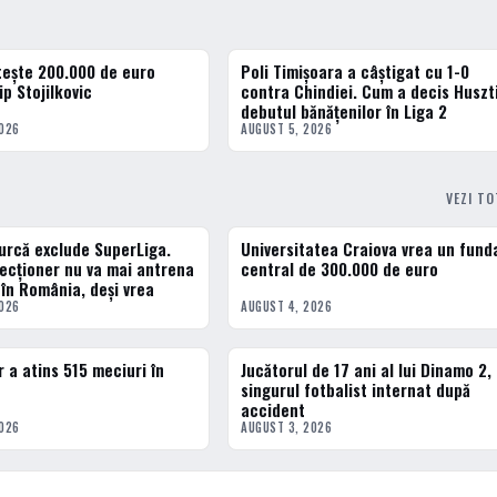
tește 200.000 de euro
Poli Timișoara a câștigat cu 1-0
3 · TOP
ip Stojilkovic
contra Chindiei. Cum a decis Huszt
debutul bănățenilor în Liga 2
2026
AUGUST 5, 2026
VEZI T
țurcă exclude SuperLiga.
Universitatea Craiova vrea un fund
ERN
FOTBAL INTERN
lecționer nu va mai antrena
central de 300.000 de euro
 în România, deși vrea
2026
AUGUST 4, 2026
 a atins 515 meciuri în
Jucătorul de 17 ani al lui Dinamo 2,
ERN
FOTBAL INTERN
singurul fotbalist internat după
accident
2026
AUGUST 3, 2026