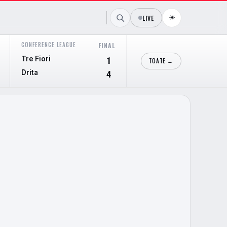
☀
LIVE
CONFERENCE LEAGUE
CONFERENCE LEAGUE
FINAL
FIN
Tre Fiori
Hibernian
1
TOATE →
Drita
Shkendija
4