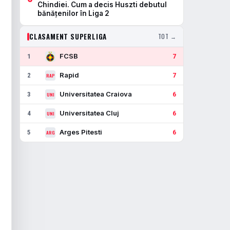
Chindiei. Cum a decis Huszti debutul
bănățenilor în Liga 2
CLASAMENT SUPERLIGA
TOT →
FCSB
1
7
Rapid
2
7
RAP
Universitatea Craiova
3
6
UNI
Universitatea Cluj
4
6
UNI
Arges Pitesti
5
6
ARG