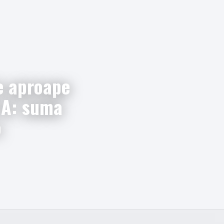
e aproape
e A: suma
o