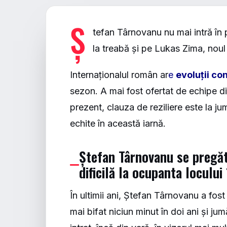
Ș
tefan Târnovanu nu mai intră în pl
la treabă și pe Lukas Zima, noul t
Internaționalul român ar
e
evoluții co
sezon. A mai fost ofertat de echipe din
prezent, clauza de reziliere este la j
echite în această iarnă.
Ștefan Târnovanu se pregăt
dificilă la ocupanta locului
În ultimii ani, Ștefan Târnovanu a fos
mai bifat niciun minut în doi ani și ju