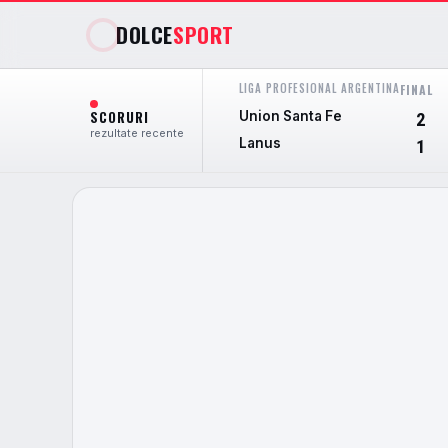
DOLCE
SPORT
LIGA PROFESIONAL ARGENTINA
FINAL
SCORURI
Union Santa Fe
2
rezultate recente
Lanus
1