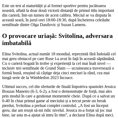
Este un test al maturității și al formei sportive pentru jucătoarea
noastră, aflată la doar două victorii distanță de primul titlu important
din carieră, într-un turneu de acest calibru. Meciul se va disputa în
această seară, în jurul orei 18:00-18:30, după încheierea celeilalte
semifinale dintre Olga Danilovic și Suzan Lamens.
O provocare uriașă: Svitolina, adversara
imbatabilă
Elina Svitolina, actual număr 18 mondial, reprezintă fără îndoială cel
mai greu obstacol pe care Ruse l-a avut în față în această săptămână.
Cu o carieră bogată în trofee și experiență la cel mai înalt nivel —
inclusiv trei semifinale de Grand Slam — ucraineanca traversează o
formă bună, reușind să câștige deja cinci meciuri la rând, cea mai
lungă serie de la Wimbledon 2023 încoace.
Ultimul succes, cel din sferturile de finală împotriva spaniolei Jessica
Bouzas Maneiro (6-3, 6-2), a fost o demonstrație de forță, mai ales
prin modul în care a gestionat momentele cheie. După ce a salvat un
0-40 în chiar primul game al meciului și a trecut peste un break
pierdut, Svitolina a preluat complet controlul. „A fost un început
greu, dar am reușit să-mi ridic nivelul. Jessica m-a forțat să joc mai
bine, iar asta m-a ajutat să intru în ritm”, a declarat Elina după meci.