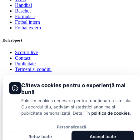
Handbal
Baschet
Formula 1
Fotbal intern
Fotbal extern
DolceSport
Scoruri live
Contact
Publicitate
Termeni și condiții
© 2026 DolceSport. Toate drepturile rezervate.
Scoruri, clasamente
Câteva cookies pentru o experiență mai
și analize din toate competițiile
Fotbal intern
Fotbal extern
Scoruri live
bună
Folosim cookies necesare pentru funcționarea site-ului.
Cu acordul tău, activăm și statistici anonime și
publicitate personalizată. Detalii în
politica de cookies
.
Personalizează
Refuz toate
Accept toate