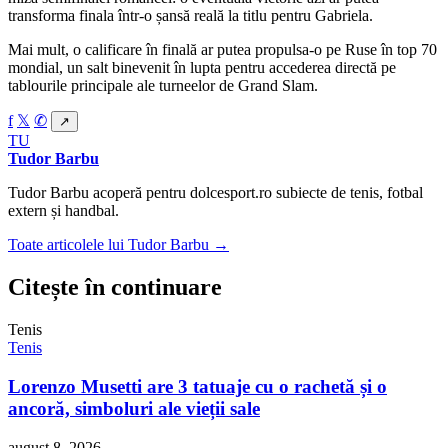
transforma finala într-o șansă reală la titlu pentru Gabriela.
Mai mult, o calificare în finală ar putea propulsa-o pe Ruse în top 70
mondial, un salt binevenit în lupta pentru accederea directă pe
tablourile principale ale turneelor de Grand Slam.
f
𝕏
✆
↗
TU
Tudor Barbu
Tudor Barbu acoperă pentru dolcesport.ro subiecte de tenis, fotbal
extern și handbal.
Toate articolele lui Tudor Barbu →
Citește în continuare
Tenis
Tenis
Lorenzo Musetti are 3 tatuaje cu o rachetă și o
ancoră, simboluri ale vieții sale
august 8, 2026