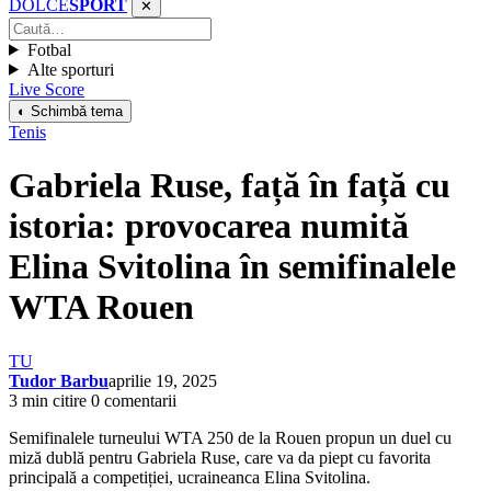
DOLCE
SPORT
✕
Fotbal
Alte sporturi
Live Score
◐ Schimbă tema
Tenis
Gabriela Ruse, față în față cu
istoria: provocarea numită
Elina Svitolina în semifinalele
WTA Rouen
TU
Tudor Barbu
aprilie 19, 2025
3 min citire
0 comentarii
Semifinalele turneului WTA 250 de la Rouen propun un duel cu
miză dublă pentru Gabriela Ruse, care va da piept cu favorita
principală a competiției, ucraineanca Elina Svitolina.