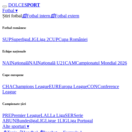
DOLCE
SPORT
Fotbal
▾
Știri fotbal
📰
Fotbal intern
📰
Fotbal extern
Fotbal românesc
SUP
Superliga
LIG
Liga 2
CUP
Cupa României
Echipe naționale
NAI
Națională
NAI
Națională U21
CAM
Campionatul Mondial 2026
Cupe europene
CHA
Champions League
EUR
Europa League
CON
Conference
League
Campionate țări
PRE
Premier League
LAL
La Liga
SER
Serie
A
BUN
Bundesliga
LIG
Ligue 1
LIG
Liga Portugal
Alte sporturi
▾