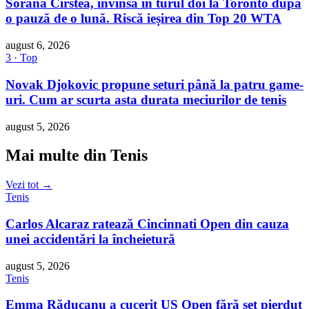
Sorana Cîrstea, învinsă în turul doi la Toronto după
o pauză de o lună. Riscă ieșirea din Top 20 WTA
august 6, 2026
3 · Top
Novak Djokovic propune seturi până la patru game-
uri. Cum ar scurta asta durata meciurilor de tenis
august 5, 2026
Mai multe din Tenis
Vezi tot →
Tenis
Carlos Alcaraz ratează Cincinnati Open din cauza
unei accidentări la încheietură
august 5, 2026
Tenis
Emma Răducanu a cucerit US Open fără set pierdut