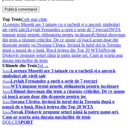
Top Tenis
Cele mai citite
1
Lorenzo Musetti are 3 tatuaje cu o rachetă și o ancoră, simboluri
ale vieții sale
2
Leylah Fernandez a oprit o serie de 7 eșecuri
3
WTA
impune testul genetic obligatoriu pentru jucătoare
4
Ultimul showman
din tenis a răspuns criticilor. De ce spune că joacă acum doar din
dragoste pentru joc
5
Sorana Cîrstea, învinsă în turul doi la Toronto
după o pauză de o lună. Riscă ieșirea din Top 20 WTA
6
Novak
Djokovic propune seturi până la patru game-uri. Cum ar scurta asta
durata meciurilor de tenis
Ultimele din Tenis
Tot →
Lorenzo Musetti are 3 tatuaje cu o rachetă și o ancoră,
Tenis
simboluri ale vieții sale
Leylah Fernandez a oprit o serie de 7 eșecuri
Tenis
WTA impune testul genetic obligatoriu pentru jucătoare
Tenis
Ultimul showman din tenis a răspuns criticilor. De ce spune
Tenis
că joacă acum doar din dragoste pentru joc
Sorana Cîrstea, învinsă în turul doi la Toronto după o
Tenis
pauză de o lună. Riscă ieșirea din Top 20 WTA
Novak Djokovic propune seturi până la patru game-uri.
Tenis
Cum ar scurta asta durata meciurilor de tenis
DOLCE
SPORT