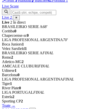
🎾
Tenis
🤾
Handbal
🏀
Baschet
🏎
Formula 1
Live Score
Live
2
☀
Live
2 în direct
BRASILEIRãO SERIE A
68'
Coritiba
0
Chapecoense-sc
0
LIGA PROFESIONAL ARGENTINA
70'
Boca Juniors
1
Velez Sarsfield
1
BRASILEIRãO SERIE A
FINAL
Remo
2
Atletico-MG
2
AMICALE CLUBURI
FINAL
Udinese
1
Barcelona
0
LIGA PROFESIONAL ARGENTINA
FINAL
Tigre
1
River Plate
0
LIGA PORTUGAL
FINAL
Estrela
2
Sporting CP
2
Toate →