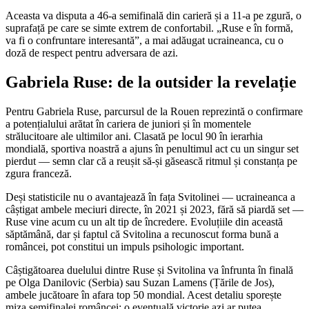
Aceasta va disputa a 46-a semifinală din carieră și a 11-a pe zgură, o
suprafață pe care se simte extrem de confortabil. „Ruse e în formă,
va fi o confruntare interesantă”, a mai adăugat ucraineanca, cu o
doză de respect pentru adversara de azi.
Gabriela Ruse: de la outsider la revelație
Pentru Gabriela Ruse, parcursul de la Rouen reprezintă o confirmare
a potențialului arătat în cariera de juniori și în momentele
strălucitoare ale ultimilor ani. Clasată pe locul 90 în ierarhia
mondială, sportiva noastră a ajuns în penultimul act cu un singur set
pierdut — semn clar că a reușit să-și găsească ritmul și constanța pe
zgura franceză.
Deși statisticile nu o avantajează în fața Svitolinei — ucraineanca a
câștigat ambele meciuri directe, în 2021 și 2023, fără să piardă set —
Ruse vine acum cu un alt tip de încredere. Evoluțiile din această
săptămână, dar și faptul că Svitolina a recunoscut forma bună a
româncei, pot constitui un impuls psihologic important.
Câștigătoarea duelului dintre Ruse și Svitolina va înfrunta în finală
pe Olga Danilovic (Serbia) sau Suzan Lamens (Țările de Jos),
ambele jucătoare în afara top 50 mondial. Acest detaliu sporește
miza semifinalei româncei: o eventuală victorie azi ar putea