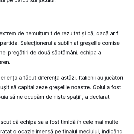
ul pe parcursul jocului.
xtrem de nemulțumit de rezultat și că, dacă ar fi
partida. Selecționerul a subliniat greșelile comise
unei pregătiri de două săptămâni, echipa a
eren.
riența a făcut diferența astăzi. Italienii au jucători
eușit să capitalizeze greșelile noastre. Golul a fost
buia să ne ocupăm de niște spații”, a declarat
oscut că echipa sa a fost timidă în cele mai multe
ratat o ocazie imensă pe finalul meciului, indicând