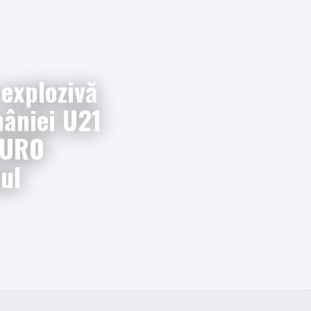
 explozivă
âniei U21
 EURO
ul