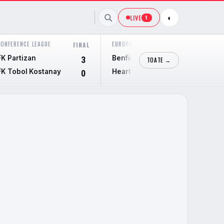
LIVE
◐
1
CONFERENCE LEAGUE
EUROPA LEAGUE
FINAL
FINAL
FK Partizan
Benfica
3
6
TOATE →
FK Tobol Kostanay
Heart Of Midlothian
0
1