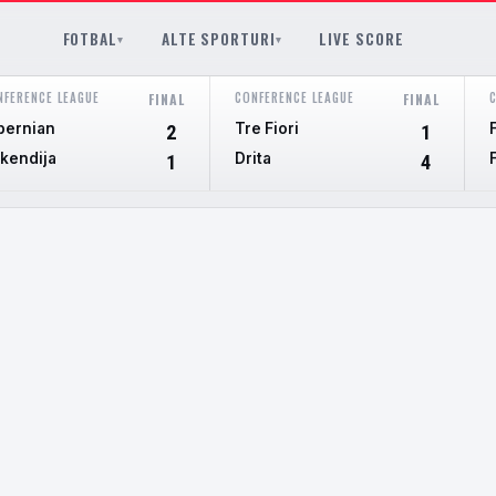
FOTBAL
ALTE SPORTURI
LIVE SCORE
▾
▾
NFERENCE LEAGUE
CONFERENCE LEAGUE
FINAL
FINAL
bernian
Tre Fiori
2
1
kendija
Drita
1
4