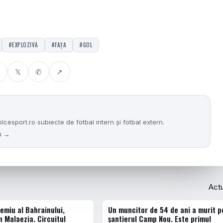
#EXPLOZIVĂ
#FAȚA
#GOL
𝕏
✆
↗
sport.ro subiecte de fotbal intern și fotbal extern.
nu →
Act
emiu al Bahrainului,
Un muncitor de 54 de ani a murit p
ACTUALE
n Malaezia. Circuitul
șantierul Camp Nou. Este primul