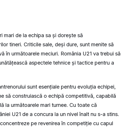
i mari de la echipa sa și dorește să
r tineri. Criticile sale, deși dure, sunt menite să
ivă în următoarele meciuri. România U21 va trebui să
unătățească aspectele tehnice și tactice pentru a
trenorului sunt esențiale pentru evoluția echipei,
une să construiască o echipă competitivă, capabilă
lă la următoarele mari turnee. Cu toate că
iei U21 de a concura la un nivel înalt nu s-a stins.
e concentreze pe revenirea în competiție cu capul