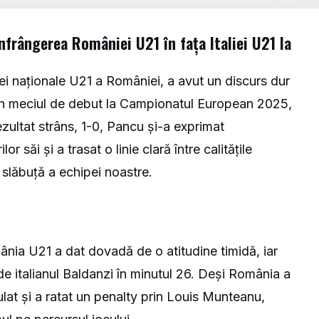
înfrângerea României U21 în fața Italiei U21 la
ei naționale U21 a României, a avut un discurs dur
e în meciul de debut la Campionatul European 2025,
ezultat strâns, 1-0, Pancu și-a exprimat
r săi și a trasat o linie clară între calitățile
a slăbuță a echipei noastre.
ânia U21 a dat dovadă de o atitudine timidă, iar
 de italianul Baldanzi în minutul 26. Deși România a
lat și a ratat un penalty prin Louis Munteanu,