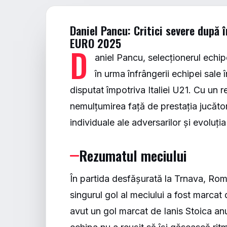
Daniel Pancu: Critici severe după 
EURO 2025
D
aniel Pancu, selecționerul echip
în urma înfrângerii echipei sal
disputat împotriva Italiei U21. Cu un r
nemulțumirea față de prestația jucătorilo
individuale ale adversarilor și evoluți
Rezumatul meciului
În partida desfășurată la Trnava, Rom
singurul gol al meciului a fost marcat
avut un gol marcat de Ianis Stoica anu