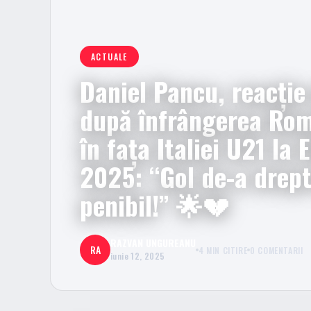
ACTUALE
Daniel Pancu, reacție
după înfrângerea Rom
în fața Italiei U21 la
2025: “Gol de-a drept
penibil!” 🌟💔
RAZVAN UNGUREANU
RA
4 MIN CITIRE
0 COMENTARII
iunie 12, 2025