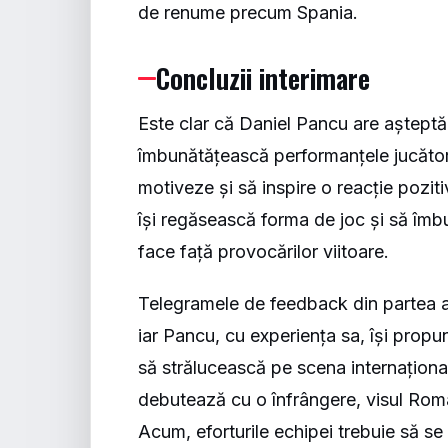
de renume precum Spania.
Concluzii interimare
Este clar că Daniel Pancu are așteptăr
îmbunătățească performanțele jucătorilo
motiveze și să inspire o reacție pozit
își regăsească forma de joc și să îmb
face față provocărilor viitoare.
Telegramele de feedback din partea an
iar Pancu, cu experiența sa, își prop
să strălucească pe scena internaționa
debutează cu o înfrângere, visul Român
Acum, eforturile echipei trebuie să s