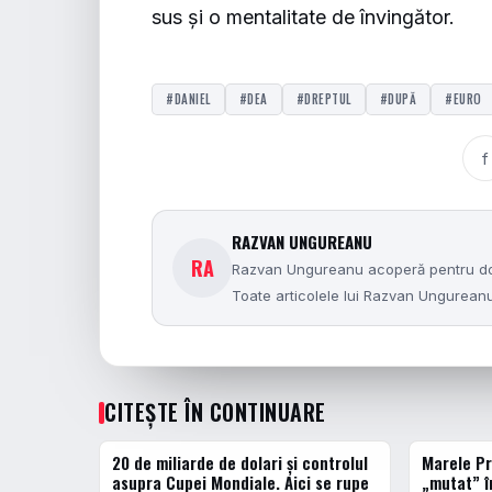
sus și o mentalitate de învingător.
#DANIEL
#DEA
#DREPTUL
#DUPĂ
#EURO
f
RAZVAN UNGUREANU
RA
Razvan Ungureanu acoperă pentru dolce
Toate articolele lui Razvan Ungurea
CITEȘTE ÎN CONTINUARE
20 de miliarde de dolari și controlul
Marele Pr
ACTUALE
ACTUALE
asupra Cupei Mondiale. Aici se rupe
„mutat” î