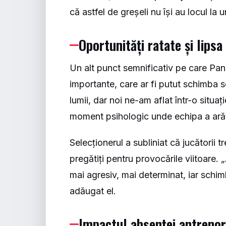
că astfel de greșeli nu își au locul l
Oportunități ratate și lipsa
Un alt punct semnificativ pe care Pan
importante, care ar fi putut schimba so
lumii, dar noi ne-am aflat într-o situa
moment psihologic unde echipa a arătat
Selecționerul a subliniat că jucătorii 
pregătiți pentru provocările viitoare.
mai agresiv, mai determinat, iar schimb
adăugat el.
Impactul absenței antrenor