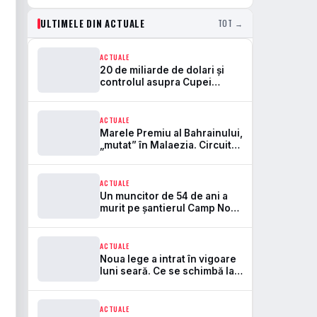
ULTIMELE DIN ACTUALE
TOT →
ACTUALE
20 de miliarde de dolari și
controlul asupra Cupei
Mondiale. Aici se rupe
frontul dintre FIFA și UEFA
ACTUALE
Marele Premiu al Bahrainului,
„mutat” în Malaezia. Circuitul
Sepang revine în Formula 1
după 7 ani
ACTUALE
Un muncitor de 54 de ani a
murit pe șantierul Camp Nou.
Este primul accident mortal
de la startul lucrărilor
ACTUALE
Noua lege a intrat în vigoare
luni seară. Ce se schimbă la
bere, peluze și pirotehnie pe
stadioane
ACTUALE