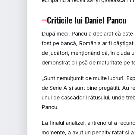
echipa nu a reușit să își găsească ritm
Criticile lui Daniel Pancu
După meci, Pancu a declarat că este e
fost pe bancă, România ar fi câștigat 
de jucători, menționând că, în ciuda 
demonstrat o lipsă de maturitate pe t
„Sunt nemulțumit de multe lucruri. Expe
de Serie A și sunt bine pregătiți. Au r
unul de cascadorii rățusului, unde tre
Pancu.
La finalul analizei, antrenorul a recun
momente, a avut un penalty ratat și a 