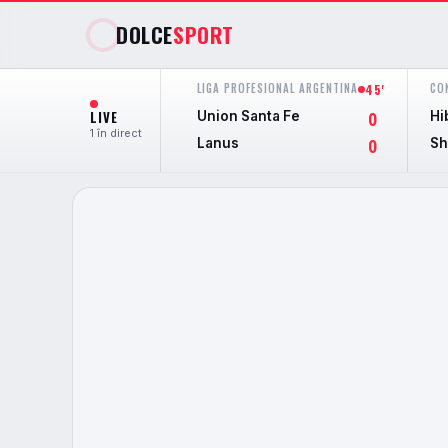
DOLCE
SPORT
LIGA PROFESIONAL ARGENTINA
CO
45'
LIVE
Union Santa Fe
Hi
0
1 în direct
Lanus
Sh
0