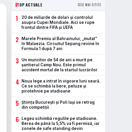
TOP ACTUALE
CELE MAI CITITE
1
20 de miliarde de dolari și controlul
asupra Cupei Mondiale. Aici se rupe
frontul dintre FIFA și UEFA
2
Marele Premiu al Bahrainului, „mutat”
în Malaezia. Circuitul Sepang revine în
Formula 1 după 7 ani
3
Un muncitor de 54 de ani a murit pe
șantierul Camp Nou. Este primul
accident mortal de la startul lucrărilor
4
Noua lege a intrat în vigoare luni seară.
Ce se schimbă la bere, peluze și
pirotehnie pe stadioane
5
Știința București și Poli Iași se retrag
din competiții
6
Legea schimbă regulile pe stadioane.
Berea de până la 5,5% va fi permisă, iar
zonele de safe standing devin