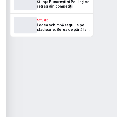
Știința București și Poli Iași se
retrag din competiții
ACTUALE
Legea schimbă regulile pe
stadioane. Berea de până la
5,5% va fi permisă, iar zonele
de safe standing devin