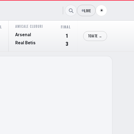
☀
LIVE
AMICALE CLUBURI
AMICALE CLUBURI
L
FINAL
FI
Arsenal
Cieza
1
TOATE →
Real Betis
Real Murcia
3