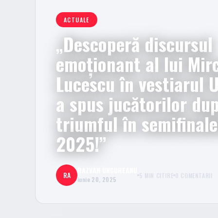
ACTUALE
„Descoperă discursul
emoționant al lui Mir
Lucescu în vestiarul U
a spus jucătorilor du
triumful în semifinal
2025!”
RAZVAN UNGUREANU
RA
5 MIN CITIRE
0 COMENTARII
iunie 20, 2025