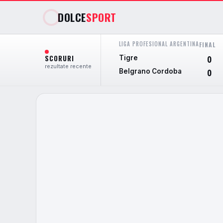
DOLCE
SPORT
LIGA PROFESIONAL ARGENTINA
FINAL
SCORURI
Tigre
0
rezultate recente
Belgrano Cordoba
0