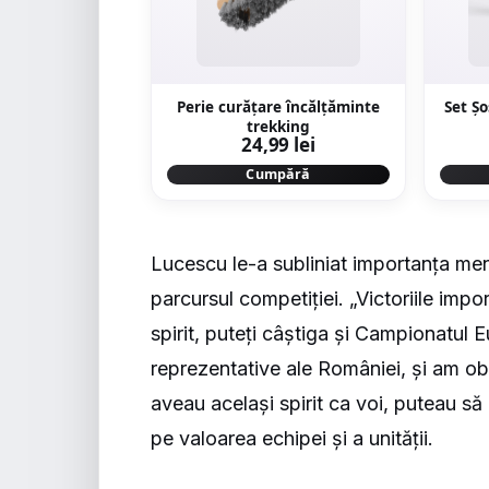
Perie curățare încălțăminte
Set Ş
trekking
24,99 lei
Cumpără
Lucescu le-a subliniat importanța menți
parcursul competiției. „Victoriile impo
spirit, puteți câștiga și Campionatul 
reprezentative ale României, și am ob
aveau același spirit ca voi, puteau s
pe valoarea echipei și a unității.