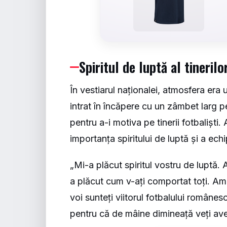
Spiritul de luptă al tinerilo
În vestiarul naționalei, atmosfera era
intrat în încăpere cu un zâmbet larg pe
pentru a-i motiva pe tinerii fotbalișt
importanța spiritului de luptă și a ech
„Mi-a plăcut spiritul vostru de luptă.
a plăcut cum v-ați comportat toți. Am 
voi sunteți viitorul fotbalului românes
pentru că de mâine dimineață veți ave