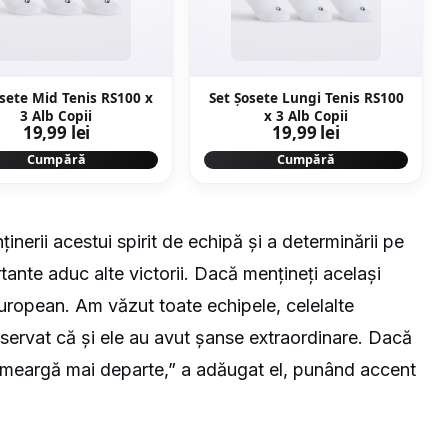
osete Mid Tenis RS100 x
Set Şosete Lungi Tenis RS100
3 Alb Copii
x 3 Alb Copii
19,99 lei
19,99 lei
Cumpără
Cumpără
nerii acestui spirit de echipă și a determinării pe
rtante aduc alte victorii. Dacă mențineți același
European. Am văzut toate echipele, celelalte
servat că și ele au avut șanse extraordinare. Dacă
ă meargă mai departe,” a adăugat el, punând accent