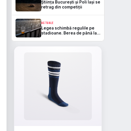
Știința București și Poli Iași se
retrag din competiții
ACTUALE
Legea schimbă regulile pe
stadioane. Berea de până la
5,5% va fi permisă, iar zonele
de safe standing devin