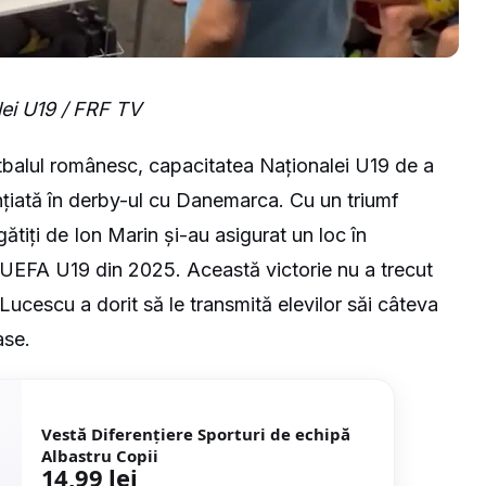
lei U19 / FRF TV
otbalul românesc, capacitatea Naționalei U19 de a
ențiată în derby-ul cu Danemarca. Cu un triumf
gătiți de Ion Marin și-au asigurat un loc în
UEFA U19 din 2025. Această victorie nu a trecut
Lucescu a dorit să le transmită elevilor săi câteva
ase.
Vestă Diferențiere Sporturi de echipă
Albastru Copii
14,99 lei