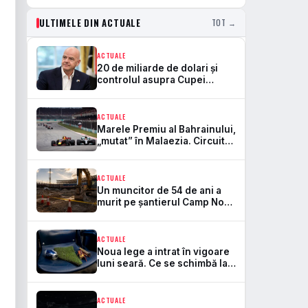
ULTIMELE DIN ACTUALE
TOT →
ACTUALE
20 de miliarde de dolari și
controlul asupra Cupei
Mondiale. Aici se rupe
frontul dintre FIFA și UEFA
ACTUALE
Marele Premiu al Bahrainului,
„mutat” în Malaezia. Circuitul
Sepang revine în Formula 1
după 7 ani
ACTUALE
Un muncitor de 54 de ani a
murit pe șantierul Camp Nou.
Este primul accident mortal
de la startul lucrărilor
ACTUALE
Noua lege a intrat în vigoare
luni seară. Ce se schimbă la
bere, peluze și pirotehnie pe
stadioane
ACTUALE