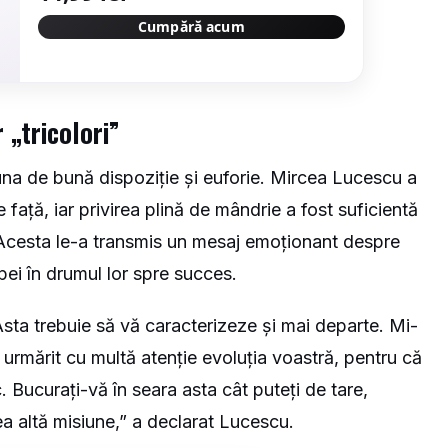
Cumpără acum
r „tricolori”
 una de bună dispoziție și euforie. Mircea Lucescu a
 față, iar privirea plină de mândrie a fost suficientă
i. Acesta le-a transmis un mesaj emoționant despre
ipei în drumul lor spre succes.
 Asta trebuie să vă caracterizeze și mai departe. Mi-
urmărit cu multă atenție evoluția voastră, pentru că
c. Bucurați-vă în seara asta cât puteți de tare,
a altă misiune,” a declarat Lucescu.