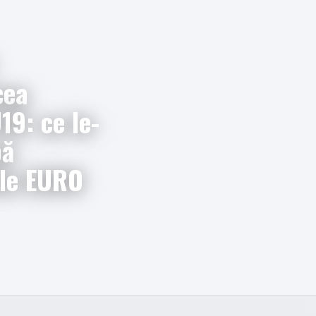
cea
19: ce le-
pă
ele EURO