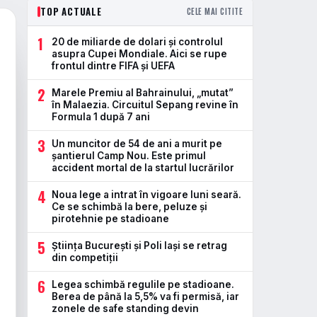
TOP ACTUALE
CELE MAI CITITE
1
20 de miliarde de dolari și controlul
asupra Cupei Mondiale. Aici se rupe
frontul dintre FIFA și UEFA
2
Marele Premiu al Bahrainului, „mutat”
în Malaezia. Circuitul Sepang revine în
Formula 1 după 7 ani
3
Un muncitor de 54 de ani a murit pe
șantierul Camp Nou. Este primul
accident mortal de la startul lucrărilor
4
Noua lege a intrat în vigoare luni seară.
Ce se schimbă la bere, peluze și
pirotehnie pe stadioane
5
Știința București și Poli Iași se retrag
din competiții
6
Legea schimbă regulile pe stadioane.
Berea de până la 5,5% va fi permisă, iar
zonele de safe standing devin