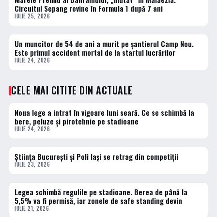
Circuitul Sepang revine în Formula 1 după 7 ani
IULIE 25, 2026
Un muncitor de 54 de ani a murit pe șantierul Camp Nou.
ACTUALE
Este primul accident mortal de la startul lucrărilor
IULIE 24, 2026
CELE MAI CITITE DIN ACTUALE
Noua lege a intrat în vigoare luni seară. Ce se schimbă la
1 · TOP
bere, peluze și pirotehnie pe stadioane
IULIE 24, 2026
Știința București și Poli Iași se retrag din competiții
2 · TOP
IULIE 23, 2026
Legea schimbă regulile pe stadioane. Berea de până la
3 · TOP
5,5% va fi permisă, iar zonele de safe standing devin
IULIE 21, 2026