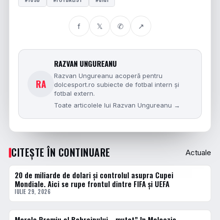
f
𝕏
✆
↗
RAZVAN UNGUREANU
Razvan Ungureanu acoperă pentru
RA
dolcesport.ro subiecte de fotbal intern și
fotbal extern.
Toate articolele lui Razvan Ungureanu →
CITEȘTE ÎN CONTINUARE
Actuale
20 de miliarde de dolari și controlul asupra Cupei
ACTUALE
Mondiale. Aici se rupe frontul dintre FIFA și UEFA
IULIE 29, 2026
Marele Premiu al Bahrainului, „mutat” în Malaezia.
ACTUALE