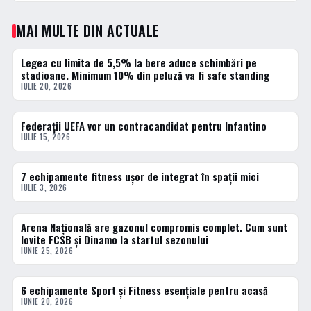
MAI MULTE DIN ACTUALE
Legea cu limita de 5,5% la bere aduce schimbări pe
ACTUALE
stadioane. Minimum 10% din peluză va fi safe standing
IULIE 20, 2026
Federații UEFA vor un contracandidat pentru Infantino
ACTUALE
IULIE 15, 2026
7 echipamente fitness ușor de integrat în spații mici
ACTUALE
IULIE 3, 2026
Arena Națională are gazonul compromis complet. Cum sunt
ACTUALE
lovite FCSB și Dinamo la startul sezonului
IUNIE 25, 2026
6 echipamente Sport și Fitness esențiale pentru acasă
ACTUALE
IUNIE 20, 2026