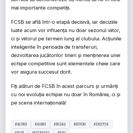
mai importante competiții.
FCSB se află într-o etapă decisivă, iar deciziile
luate acum vor influența nu doar sezonul viitor,
ci și viitorul pe termen lung al clubului. Acțiunile
inteligente în perioada de transferuri,
dezvoltarea jucătorilor tineri și menținerea unei
echipe competitive sunt elementele cheie care
vor asigura succesul dorit.
Fiți alături de FCSB în acest parcurs și urmăriți
cu noi evoluția echipei nu doar în România, ci și
pe scena internațională!
#ACORD
#AJUNS
#BECALI
#DEVENI
#EXCEPȚIE
#FCSB
#FOTBALIST
#GIGI