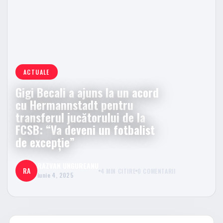
ACTUALE
Gigi Becali a ajuns la un acord
cu Hermannstadt pentru
transferul jucătorului de la
FCSB: “Va deveni un fotbalist
de excepție”
RAZVAN UNGUREANU
RA
4 MIN CITIRE
0 COMENTARII
iunie 4, 2025