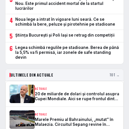
Nou. Este primul accident mortal de la startul
lucrărilor
4
Noua lege a intrat în vigoare luni seară. Ce se
schimbă la bere, peluze și pirotehnie pe stadioane
5
Știința București și Poli Iași se retrag din competiții
6
Legea schimbă regulile pe stadioane. Berea de până
la 5,5% va fi permisă, iar zonele de safe standing
devin
ULTIMELE DIN ACTUALE
TOT →
ACTUALE
20 de miliarde de dolari și controlul asupra
Cupei Mondiale. Aici se rupe frontul dintre
FIFA și UEFA
ACTUALE
Marele Premiu al Bahrainului, „mutat” în
Malaezia. Circuitul Sepang revine în