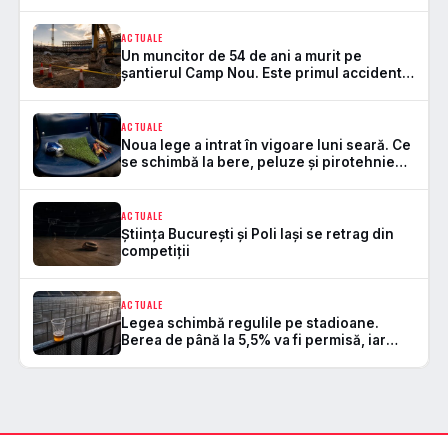
Formula 1 după 7 ani
ACTUALE
Un muncitor de 54 de ani a murit pe
șantierul Camp Nou. Este primul accident
mortal de la startul lucrărilor
ACTUALE
Noua lege a intrat în vigoare luni seară. Ce
se schimbă la bere, peluze și pirotehnie
pe stadioane
ACTUALE
Știința București și Poli Iași se retrag din
competiții
ACTUALE
Legea schimbă regulile pe stadioane.
Berea de până la 5,5% va fi permisă, iar
zonele de safe standing devin