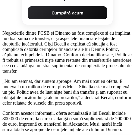
Cumpără acum
Negocierile dintre FCSB și Dinamo au fost complexe și au implicat
nu doar suma de transfer, ci și aspectele financiare legate de
drepturile jucătorului. Gigi Becali a explicat că situația a fost
complicată datorită cerințelor financiare ale lui Dennis Politic,
căpitanul echipei de la Dinamo. Conform declarațiilor sale, Politic ar
fi trebuit să primească niște sume restante din transferurile anterioare,
ceea ce a adăugat un strat suplimentar de complexitate procesului de
transfer.
„Nu am semnat, dar suntem aproape. Am mai urcat eu oferta. E
undeva la un milion de euro, plus Musi. Situația este mai complexă
un pic. Politic avea de luat niște bani din transfer și am suportat eu
obligațiile jucătorului și ale impresarilor,” a declarat Becali, conform
celor relatate de sursele din presa sportivă.
Conform acestor informații, oferta actualizată a lui Becali include
800.000 de euro, la care se adaugă o sumă suplimentară de 200.000
de euro, împreună cu transferul lui Alexandru Musi, astfel încât
suma totală se apropie de cerințele inițiale ale clubului Dinamo.