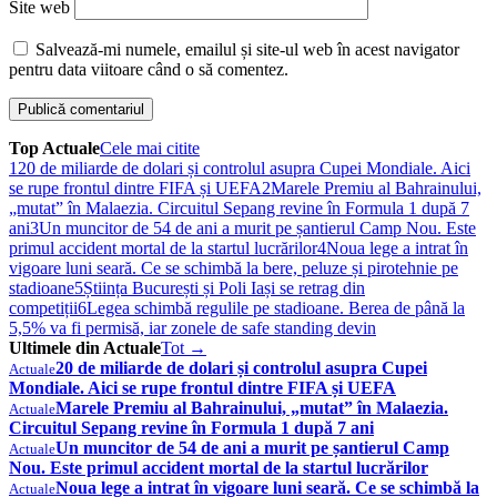
Site web
Salvează-mi numele, emailul și site-ul web în acest navigator
pentru data viitoare când o să comentez.
Top Actuale
Cele mai citite
1
20 de miliarde de dolari și controlul asupra Cupei Mondiale. Aici
se rupe frontul dintre FIFA și UEFA
2
Marele Premiu al Bahrainului,
„mutat” în Malaezia. Circuitul Sepang revine în Formula 1 după 7
ani
3
Un muncitor de 54 de ani a murit pe șantierul Camp Nou. Este
primul accident mortal de la startul lucrărilor
4
Noua lege a intrat în
vigoare luni seară. Ce se schimbă la bere, peluze și pirotehnie pe
stadioane
5
Știința București și Poli Iași se retrag din
competiții
6
Legea schimbă regulile pe stadioane. Berea de până la
5,5% va fi permisă, iar zonele de safe standing devin
Ultimele din Actuale
Tot →
20 de miliarde de dolari și controlul asupra Cupei
Actuale
Mondiale. Aici se rupe frontul dintre FIFA și UEFA
Marele Premiu al Bahrainului, „mutat” în Malaezia.
Actuale
Circuitul Sepang revine în Formula 1 după 7 ani
Un muncitor de 54 de ani a murit pe șantierul Camp
Actuale
Nou. Este primul accident mortal de la startul lucrărilor
Noua lege a intrat în vigoare luni seară. Ce se schimbă la
Actuale