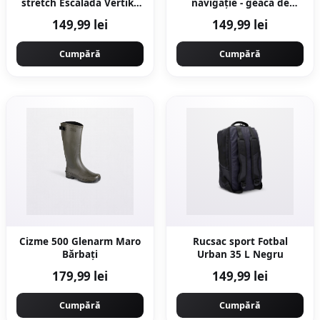
stretch Escaladă Vertika
navigație - geacă de
Gri Bărbaţi
ploaie anti-vânt Sailing
149,99 lei
149,99 lei
100 Kaki
Cumpără
Cumpără
Cizme 500 Glenarm Maro
Rucsac sport Fotbal
Bărbați
Urban 35 L Negru
179,99 lei
149,99 lei
Cumpără
Cumpără