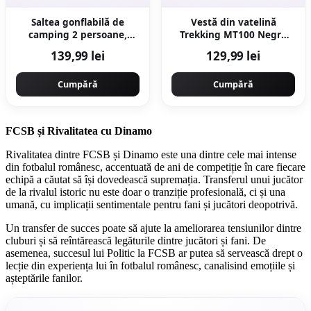
Saltea gonflabilă de
Vestă din vatelină
camping 2 persoane,
Trekking MT100 Negru
190x140 cm, Air basic
Bărbați
139,99 lei
129,99 lei
Cumpără
Cumpără
FCSB și Rivalitatea cu Dinamo
Rivalitatea dintre FCSB și Dinamo este una dintre cele mai intense
din fotbalul românesc, accentuată de ani de competiție în care fiecare
echipă a căutat să își dovedească supremația. Transferul unui jucător
de la rivalul istoric nu este doar o tranziție profesională, ci și una
umană, cu implicații sentimentale pentru fani și jucători deopotrivă.
Un transfer de succes poate să ajute la ameliorarea tensiunilor dintre
cluburi și să reîntărească legăturile dintre jucători și fani. De
asemenea, succesul lui Politic la FCSB ar putea să servească drept o
lecție din experiența lui în fotbalul românesc, canalisind emoțiile și
așteptările fanilor.