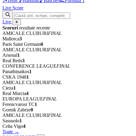
🎾
Tenis
🤾
Handbal
🏀
Baschet
🏎
Formula 1
Live Score
Live
☀
Scoruri
rezultate recente
AMICALE CLUBURI
FINAL
Mallorca
3
Paris Saint Germain
0
AMICALE CLUBURI
FINAL
Arsenal
1
Real Betis
3
CONFERENCE LEAGUE
FINAL
Panathinaikos
1
CSKA 1948
1
AMICALE CLUBURI
FINAL
Cieza
1
Real Murcia
4
EUROPA LEAGUE
FINAL
Ferencvarosi TC
1
Gornik Zabrze
0
AMICALE CLUBURI
FINAL
Sassuolo
1
Celta Vigo
4
Toate →