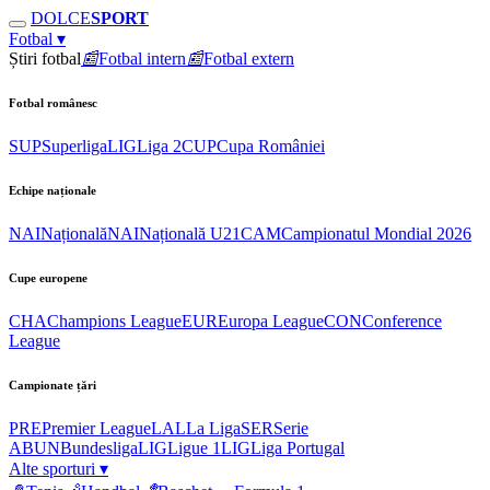
DOLCE
SPORT
Fotbal
▾
Știri fotbal
📰
Fotbal intern
📰
Fotbal extern
Fotbal românesc
SUP
Superliga
LIG
Liga 2
CUP
Cupa României
Echipe naționale
NAI
Națională
NAI
Națională U21
CAM
Campionatul Mondial 2026
Cupe europene
CHA
Champions League
EUR
Europa League
CON
Conference
League
Campionate țări
PRE
Premier League
LAL
La Liga
SER
Serie
A
BUN
Bundesliga
LIG
Ligue 1
LIG
Liga Portugal
Alte sporturi
▾