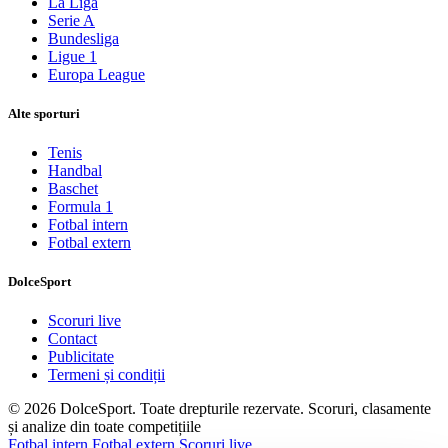
La Liga
Serie A
Bundesliga
Ligue 1
Europa League
Alte sporturi
Tenis
Handbal
Baschet
Formula 1
Fotbal intern
Fotbal extern
DolceSport
Scoruri live
Contact
Publicitate
Termeni și condiții
© 2026 DolceSport. Toate drepturile rezervate.
Scoruri, clasamente
și analize din toate competițiile
Fotbal intern
Fotbal extern
Scoruri live