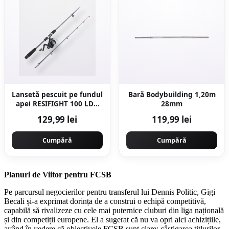
Lansetă pescuit pe fundul
Bară Bodybuilding 1,20m
apei RESIFIGHT 100 LDG
28mm
2.20
129,99 lei
119,99 lei
Cumpără
Cumpără
Planuri de Viitor pentru FCSB
Pe parcursul negocierilor pentru transferul lui Dennis Politic, Gigi
Becali și-a exprimat dorința de a construi o echipă competitivă,
capabilă să rivalizeze cu cele mai puternice cluburi din liga națională
și din competiții europene. El a sugerat că nu va opri aici achizițiile,
având în vedere că obiectivele FCSB sunt clare: câștigarea titlurilor