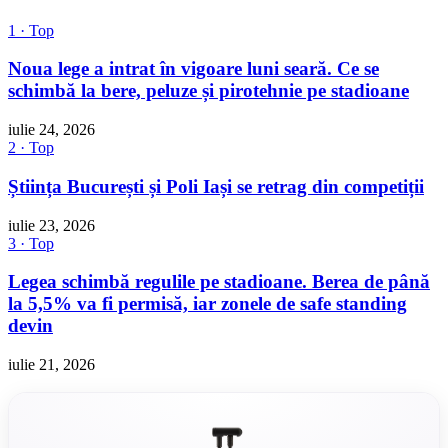
1 · Top
Noua lege a intrat în vigoare luni seară. Ce se
schimbă la bere, peluze și pirotehnie pe stadioane
iulie 24, 2026
2 · Top
Știința București și Poli Iași se retrag din competiții
iulie 23, 2026
3 · Top
Legea schimbă regulile pe stadioane. Berea de până
la 5,5% va fi permisă, iar zonele de safe standing
devin
iulie 21, 2026