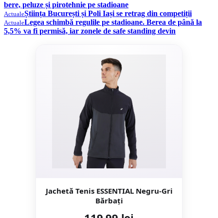
bere, peluze și pirotehnie pe stadioane
Știința București și Poli Iași se retrag din competiții
Actuale
Legea schimbă regulile pe stadioane. Berea de până la
Actuale
5,5% va fi permisă, iar zonele de safe standing devin
Jachetă Tenis ESSENTIAL Negru-Gri
Bărbaţi
119,99 lei