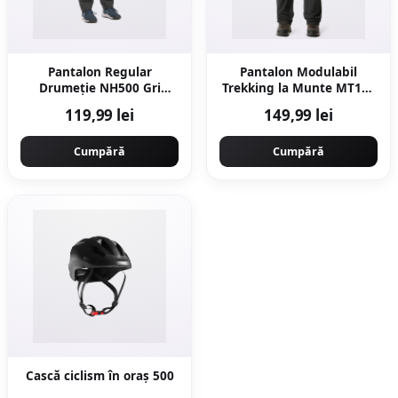
Pantalon Regular
Pantalon Modulabil
Drumeție NH500 Gri
Trekking la Munte MT100
Bărbați
Gri Damă
119,99 lei
149,99 lei
Cumpără
Cumpără
Cască ciclism în oraș 500