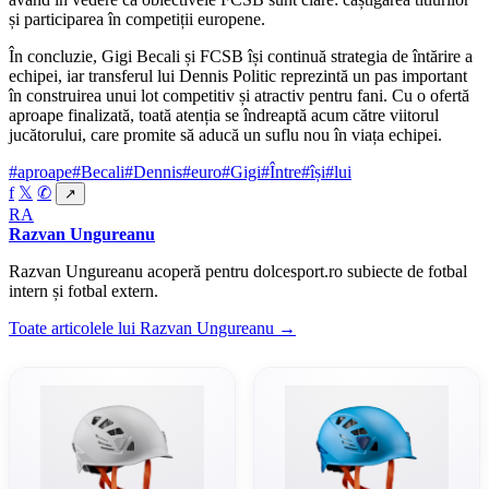
și participarea în competiții europene.
În concluzie, Gigi Becali și FCSB își continuă strategia de întărire a
echipei, iar transferul lui Dennis Politic reprezintă un pas important
în construirea unui lot competitiv și atractiv pentru fani. Cu o ofertă
aproape finalizată, toată atenția se îndreaptă acum către viitorul
jucătorului, care promite să aducă un suflu nou în viața echipei.
#aproape
#Becali
#Dennis
#euro
#Gigi
#Între
#își
#lui
f
𝕏
✆
↗
RA
Razvan Ungureanu
Razvan Ungureanu acoperă pentru dolcesport.ro subiecte de fotbal
intern și fotbal extern.
Toate articolele lui Razvan Ungureanu →