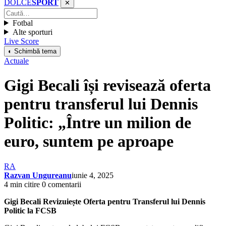
DOLCE
SPORT
✕
Fotbal
Alte sporturi
Live Score
◐ Schimbă tema
Actuale
Gigi Becali își revisează oferta
pentru transferul lui Dennis
Politic: „Între un milion de
euro, suntem pe aproape
RA
Razvan Ungureanu
iunie 4, 2025
4 min citire
0 comentarii
Gigi Becali Revizuiește Oferta pentru Transferul lui Dennis
Politic la FCSB