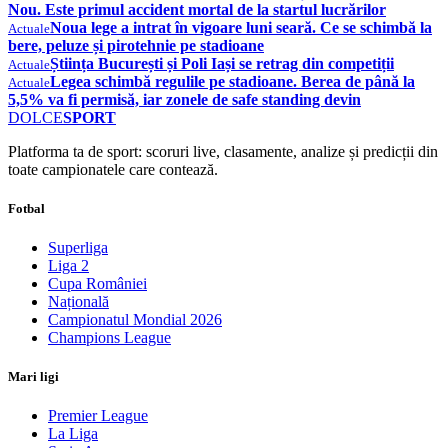
Nou. Este primul accident mortal de la startul lucrărilor
Noua lege a intrat în vigoare luni seară. Ce se schimbă la
Actuale
bere, peluze și pirotehnie pe stadioane
Știința București și Poli Iași se retrag din competiții
Actuale
Legea schimbă regulile pe stadioane. Berea de până la
Actuale
5,5% va fi permisă, iar zonele de safe standing devin
DOLCE
SPORT
Platforma ta de sport: scoruri live, clasamente, analize și predicții din
toate campionatele care contează.
Fotbal
Superliga
Liga 2
Cupa României
Națională
Campionatul Mondial 2026
Champions League
Mari ligi
Premier League
La Liga