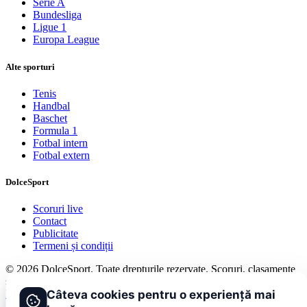
Serie A
Bundesliga
Ligue 1
Europa League
Alte sporturi
Tenis
Handbal
Baschet
Formula 1
Fotbal intern
Fotbal extern
DolceSport
Scoruri live
Contact
Publicitate
Termeni și condiții
© 2026 DolceSport. Toate drepturile rezervate.
Scoruri, clasamente
și analize din toate competițiile
Câteva cookies pentru o experiență mai
Fotbal intern
Fotbal extern
Scoruri live