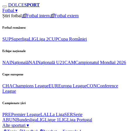
DOLCE
SPORT
Fotbal
▾
Știri fotbal
📰
Fotbal intern
📰
Fotbal extern
Fotbal românesc
SUP
Superliga
LIG
Liga 2
CUP
Cupa României
Echipe naționale
NAI
Națională
NAI
Națională U21
CAM
Campionatul Mondial 2026
Cupe europene
CHA
Champions League
EUR
Europa League
CON
Conference
League
Campionate țări
PRE
Premier League
LAL
La Liga
SER
Serie
A
BUN
Bundesliga
LIG
Ligue 1
LIG
Liga Portugal
Alte sporturi
▾