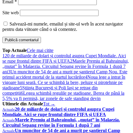
Email
*
Site web
Salvează-mi numele, emailul și site-ul web în acest navigator
pentru data viitoare când o să comentez.
Top Actuale
Cele mai citite
1
20 de miliarde de dolari și controlul asupra Cupei Mondiale. Aici
se rupe frontul dintre FIFA și UEFA
2
Marele Premiu al Bahrainului,
„mutat” în Malaezia. Circuitul Sepang revine în Formula 1 după 7
ani
3
Un muncitor de 54 de ani a murit pe șantierul Camp Nou. Este
primul accident mortal de la startul lucrărilor
4
Noua lege a intrat în
vigoare luni seară. Ce se schimbă la bere, peluze și pirotehnie pe
stadioane
5
Știința București și Poli Iași se retrag din
competiții
6
Legea schimbă regulile pe stadioane. Berea de până la
5,5% va fi permisă, iar zonele de safe standing devin
Ultimele din Actuale
Tot →
20 de miliarde de dolari și controlul asupra Cupei
Actuale
Mondiale. Aici se rupe frontul dintre FIFA și UEFA
Marele Premiu al Bahrainului, „mutat” în Malaezia.
Actuale
Circuitul Sepang revine în Formula 1 după 7 ani
Un muncitor de 54 de ani a murit pe șantierul Camp
Actuale