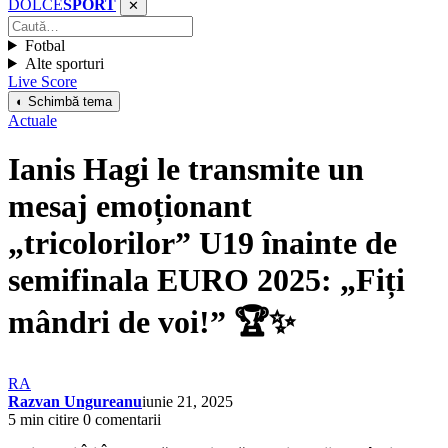
DOLCE
SPORT
✕
Fotbal
Alte sporturi
Live Score
◐ Schimbă tema
Actuale
Ianis Hagi le transmite un
mesaj emoționant
„tricolorilor” U19 înainte de
semifinala EURO 2025: „Fiți
mândri de voi!” 🏆✨
RA
Razvan Ungureanu
iunie 21, 2025
5 min citire
0 comentarii