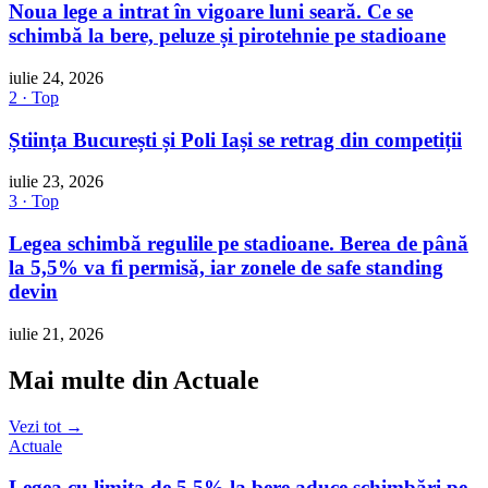
Noua lege a intrat în vigoare luni seară. Ce se
schimbă la bere, peluze și pirotehnie pe stadioane
iulie 24, 2026
2 · Top
Știința București și Poli Iași se retrag din competiții
iulie 23, 2026
3 · Top
Legea schimbă regulile pe stadioane. Berea de până
la 5,5% va fi permisă, iar zonele de safe standing
devin
iulie 21, 2026
Mai multe din Actuale
Vezi tot →
Actuale
Legea cu limita de 5,5% la bere aduce schimbări pe