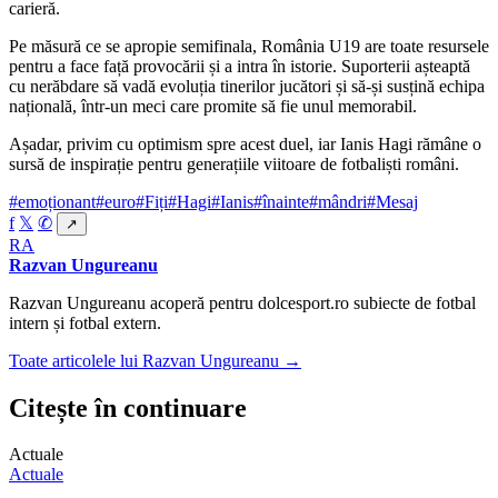
carieră.
Pe măsură ce se apropie semifinala, România U19 are toate resursele
pentru a face față provocării și a intra în istorie. Suporterii așteaptă
cu nerăbdare să vadă evoluția tinerilor jucători și să-și susțină echipa
națională, într-un meci care promite să fie unul memorabil.
Așadar, privim cu optimism spre acest duel, iar Ianis Hagi rămâne o
sursă de inspirație pentru generațiile viitoare de fotbaliști români.
#emoționant
#euro
#Fiți
#Hagi
#Ianis
#înainte
#mândri
#Mesaj
f
𝕏
✆
↗
RA
Razvan Ungureanu
Razvan Ungureanu acoperă pentru dolcesport.ro subiecte de fotbal
intern și fotbal extern.
Toate articolele lui Razvan Ungureanu →
Citește în continuare
Actuale
Actuale