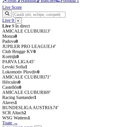
🎾
Tenis
🤾
Handbal
🏀
Baschet
🏎
Formula 1
Live Score
Live
9
◐
Live
9 în direct
AMICALE CLUBURI
13'
Monza
0
Padova
0
JUPILER PRO LEAGUE
14'
Club Brugge KV
0
Kortrijk
0
PARVA LIGA
45'
Levski Sofia
1
Lokomotiv Plovdiv
0
AMICALE CLUBURI
71'
Hércules
0
Castellón
0
AMICALE CLUBURI
69'
Racing Santander
1
Alaves
1
BUNDESLIGA AUSTRIA
74'
SCR Altach
2
WSG Wattens
1
Toate →