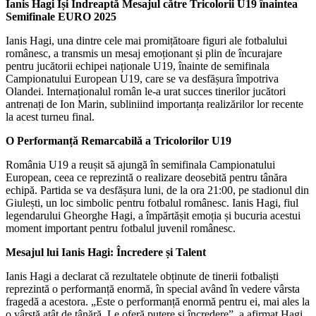
Ianis Hagi Își Îndreaptă Mesajul către Tricolorii U19 înaintea
Semifinale EURO 2025
Ianis Hagi, una dintre cele mai promițătoare figuri ale fotbalului
românesc, a transmis un mesaj emoționant și plin de încurajare
pentru jucătorii echipei naționale U19, înainte de semifinala
Campionatului European U19, care se va desfășura împotriva
Olandei. Internaționalul român le-a urat succes tinerilor jucători
antrenați de Ion Marin, subliniind importanța realizărilor lor recente
la acest turneu final.
O Performanță Remarcabilă a Tricolorilor U19
România U19 a reușit să ajungă în semifinala Campionatului
European, ceea ce reprezintă o realizare deosebită pentru tânăra
echipă. Partida se va desfășura luni, de la ora 21:00, pe stadionul din
Giulești, un loc simbolic pentru fotbalul românesc. Ianis Hagi, fiul
legendarului Gheorghe Hagi, a împărtășit emoția și bucuria acestui
moment important pentru fotbalul juvenil românesc.
Mesajul lui Ianis Hagi: Încredere și Talent
Ianis Hagi a declarat că rezultatele obținute de tinerii fotbaliști
reprezintă o performanță enormă, în special având în vedere vârsta
fragedă a acestora. „Este o performanță enormă pentru ei, mai ales la
o vârstă atât de tânără. Le oferă putere și încredere”, a afirmat Hagi.