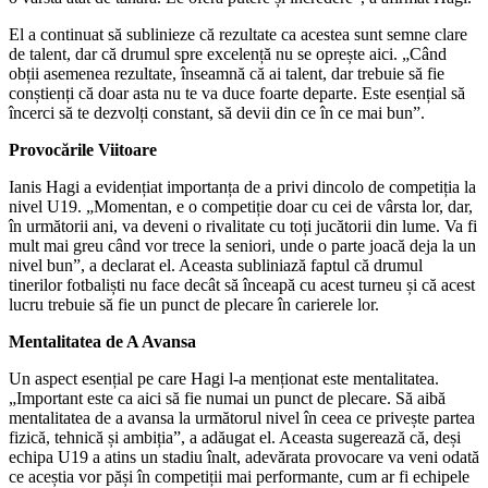
El a continuat să sublinieze că rezultate ca acestea sunt semne clare
de talent, dar că drumul spre excelență nu se oprește aici. „Când
obții asemenea rezultate, înseamnă că ai talent, dar trebuie să fie
conștienți că doar asta nu te va duce foarte departe. Este esențial să
încerci să te dezvolți constant, să devii din ce în ce mai bun”.
Provocările Viitoare
Ianis Hagi a evidențiat importanța de a privi dincolo de competiția la
nivel U19. „Momentan, e o competiție doar cu cei de vârsta lor, dar,
în următorii ani, va deveni o rivalitate cu toți jucătorii din lume. Va fi
mult mai greu când vor trece la seniori, unde o parte joacă deja la un
nivel bun”, a declarat el. Aceasta subliniază faptul că drumul
tinerilor fotbaliști nu face decât să înceapă cu acest turneu și că acest
lucru trebuie să fie un punct de plecare în carierele lor.
Mentalitatea de A Avansa
Un aspect esențial pe care Hagi l-a menționat este mentalitatea.
„Important este ca aici să fie numai un punct de plecare. Să aibă
mentalitatea de a avansa la următorul nivel în ceea ce privește partea
fizică, tehnică și ambiția”, a adăugat el. Aceasta sugerează că, deși
echipa U19 a atins un stadiu înalt, adevărata provocare va veni odată
ce aceștia vor păși în competiții mai performante, cum ar fi echipele