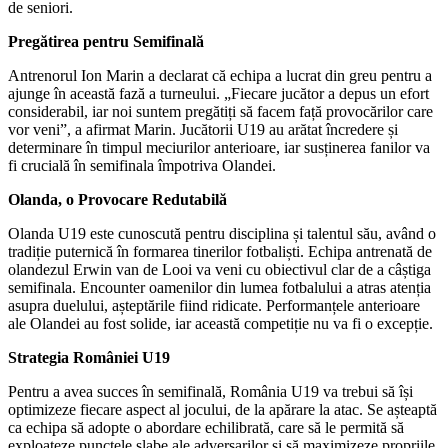
de seniori.
Pregătirea pentru Semifinală
Antrenorul Ion Marin a declarat că echipa a lucrat din greu pentru a
ajunge în această fază a turneului. „Fiecare jucător a depus un efort
considerabil, iar noi suntem pregătiți să facem față provocărilor care
vor veni”, a afirmat Marin. Jucătorii U19 au arătat încredere și
determinare în timpul meciurilor anterioare, iar susținerea fanilor va
fi crucială în semifinala împotriva Olandei.
Olanda, o Provocare Redutabilă
Olanda U19 este cunoscută pentru disciplina și talentul său, având o
tradiție puternică în formarea tinerilor fotbaliști. Echipa antrenată de
olandezul Erwin van de Looi va veni cu obiectivul clar de a câștiga
semifinala. Encounter oamenilor din lumea fotbalului a atras atenția
asupra duelului, așteptările fiind ridicate. Performanțele anterioare
ale Olandei au fost solide, iar această competiție nu va fi o excepție.
Strategia României U19
Pentru a avea succes în semifinală, România U19 va trebui să își
optimizeze fiecare aspect al jocului, de la apărare la atac. Se așteaptă
ca echipa să adopte o abordare echilibrată, care să le permită să
exploateze punctele slabe ale adversarilor și să maximizeze propriile