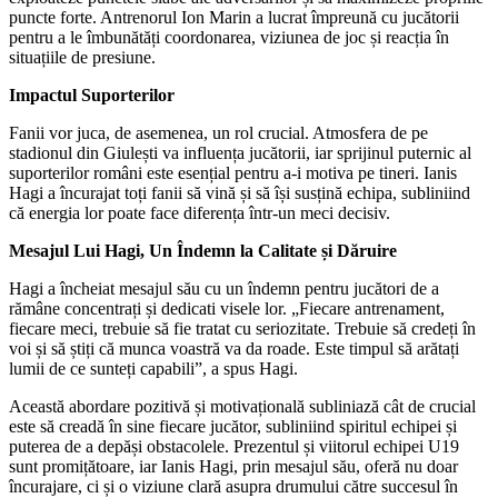
puncte forte. Antrenorul Ion Marin a lucrat împreună cu jucătorii
pentru a le îmbunătăți coordonarea, viziunea de joc și reacția în
situațiile de presiune.
Impactul Suporterilor
Fanii vor juca, de asemenea, un rol crucial. Atmosfera de pe
stadionul din Giulești va influența jucătorii, iar sprijinul puternic al
suporterilor români este esențial pentru a-i motiva pe tineri. Ianis
Hagi a încurajat toți fanii să vină și să își susțină echipa, subliniind
că energia lor poate face diferența într-un meci decisiv.
Mesajul Lui Hagi, Un Îndemn la Calitate și Dăruire
Hagi a încheiat mesajul său cu un îndemn pentru jucători de a
rămâne concentrați și dedicati visele lor. „Fiecare antrenament,
fiecare meci, trebuie să fie tratat cu seriozitate. Trebuie să credeți în
voi și să știți că munca voastră va da roade. Este timpul să arătați
lumii de ce sunteți capabili”, a spus Hagi.
Această abordare pozitivă și motivațională subliniază cât de crucial
este să creadă în sine fiecare jucător, subliniind spiritul echipei și
puterea de a depăși obstacolele. Prezentul și viitorul echipei U19
sunt promițătoare, iar Ianis Hagi, prin mesajul său, oferă nu doar
încurajare, ci și o viziune clară asupra drumului către succesul în