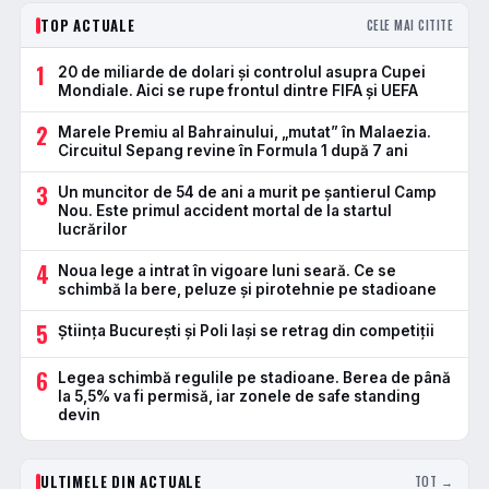
TOP ACTUALE
CELE MAI CITITE
1
20 de miliarde de dolari și controlul asupra Cupei
Mondiale. Aici se rupe frontul dintre FIFA și UEFA
2
Marele Premiu al Bahrainului, „mutat” în Malaezia.
Circuitul Sepang revine în Formula 1 după 7 ani
3
Un muncitor de 54 de ani a murit pe șantierul Camp
Nou. Este primul accident mortal de la startul
lucrărilor
4
Noua lege a intrat în vigoare luni seară. Ce se
schimbă la bere, peluze și pirotehnie pe stadioane
5
Știința București și Poli Iași se retrag din competiții
6
Legea schimbă regulile pe stadioane. Berea de până
la 5,5% va fi permisă, iar zonele de safe standing
devin
ULTIMELE DIN ACTUALE
TOT →