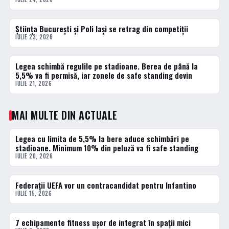
Știința București și Poli Iași se retrag din competiții
2 · TOP
IULIE 23, 2026
Legea schimbă regulile pe stadioane. Berea de până la
3 · TOP
5,5% va fi permisă, iar zonele de safe standing devin
IULIE 21, 2026
MAI MULTE DIN ACTUALE
Legea cu limita de 5,5% la bere aduce schimbări pe
ACTUALE
stadioane. Minimum 10% din peluză va fi safe standing
IULIE 20, 2026
Federații UEFA vor un contracandidat pentru Infantino
ACTUALE
IULIE 15, 2026
7 echipamente fitness ușor de integrat în spații mici
ACTUALE