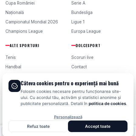
Cupa României
Serie A
Națională
Bundesliga
Campionatul Mondial 2026
Ligue 1
Champions League
Europa League
ALTE SPORTURI
DOLCESPORT
Tenis
Scoruri live
Handbal
Contact
Baschet
Publicitate
Câteva cookies pentru o experiență mai bună
Formula 1
Termeni și condiții
Folosim cookies necesare pentru funcționarea site-
Fotbal intern
ului. Cu acordul tău, activăm și statistici anonime și
publicitate personalizată. Detalii în
politica de cookies
.
Fotbal extern
Personalizează
Refuz toate
Accept toate
© 2026 DOLCESPORT. TOATE DREPTURILE REZERVATE.
Fotbal intern
Fotbal extern
Scoruri live
SCORURI, CLASAMENTE ȘI ANALIZE DIN TOATE COMPETIȚIILE