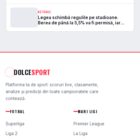
ACTUALE
Legea schimbă regulile pe stadioane.
Berea de până la 5,5% va fi permisă, iar
zonele de safe standing devin
DOLCE
SPORT
Platforma ta de sport: scoruri live, clasamente,
analize și predicții din toate campionatele care
contează.
FOTBAL
MARI LIGI
Superliga
Premier League
Liga 2
La Liga