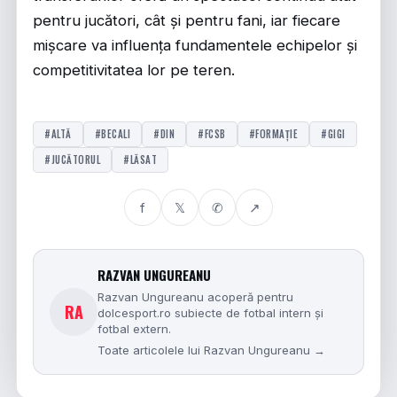
pentru jucători, cât și pentru fani, iar fiecare
mișcare va influența fundamentele echipelor și
competitivitatea lor pe teren.
#ALTĂ
#BECALI
#DIN
#FCSB
#FORMAȚIE
#GIGI
#JUCĂTORUL
#LĂSAT
f
𝕏
✆
↗
RAZVAN UNGUREANU
Razvan Ungureanu acoperă pentru
RA
dolcesport.ro subiecte de fotbal intern și
fotbal extern.
Toate articolele lui Razvan Ungureanu →