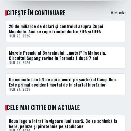
CITEȘTE ÎN CONTINUARE
Actuale
20 de miliarde de dolari și controlul asupra Cupei
ACTUALE
Mondiale. Aici se rupe frontul dintre FIFA și UEFA
IULIE 29, 2026
Marele Premiu al Bahrainului, „mutat” în Malaezia.
ACTUALE
Circuitul Sepang revine în Formula 1 după 7 ani
IULIE 25, 2026
Un muncitor de 54 de ani a murit pe șantierul Camp Nou.
ACTUALE
Este primul accident mortal de la startul lucrărilor
IULIE 24, 2026
CELE MAI CITITE DIN ACTUALE
Noua lege a intrat în vigoare luni seară. Ce se schimbă la
1 · TOP
bere, peluze și pirotehnie pe stadioane
IULIE 24, 2026