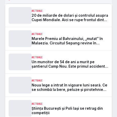
ACTUALE
20 de miliarde de dolari și controlul asupra
Cupei Mondiale. Aici se rupe frontul dintre
FIFA și UEFA
ACTUALE
Marele Premiu al Bahrainului, „mutat” în
Malaezia. Circuitul Sepang revine în
Formula 1 după 7 ani
ACTUALE
Un muncitor de 54 de ani a murit pe
șantierul Camp Nou. Este primul accident
mortal de la startul lucrărilor
ACTUALE
Noua lege a intrat în vigoare luni seară. Ce
se schimbă la bere, peluze și pirotehnie
pe stadioane
ACTUALE
Știința București și Poli Iași se retrag din
competiții