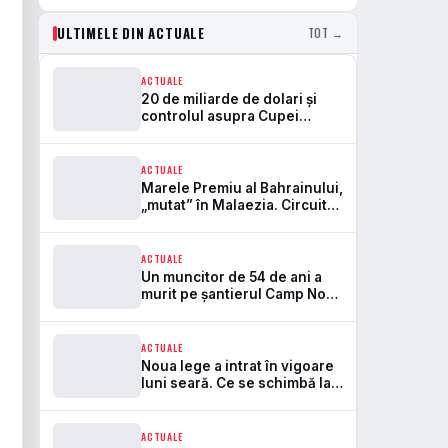
ULTIMELE DIN ACTUALE
TOT →
ACTUALE
20 de miliarde de dolari și
controlul asupra Cupei
Mondiale. Aici se rupe
frontul dintre FIFA și UEFA
ACTUALE
Marele Premiu al Bahrainului,
„mutat” în Malaezia. Circuitul
Sepang revine în Formula 1
după 7 ani
ACTUALE
Un muncitor de 54 de ani a
murit pe șantierul Camp Nou.
Este primul accident mortal
de la startul lucrărilor
ACTUALE
Noua lege a intrat în vigoare
luni seară. Ce se schimbă la
bere, peluze și pirotehnie pe
stadioane
ACTUALE