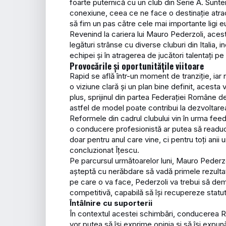
foarte puternică cu un club din Serie A. Sunt
conexiune, ceea ce ne face o destinație atrac
să fim un pas către cele mai importante ligi e
Revenind la cariera lui Mauro Pederzoli, aces
legături strânse cu diverse cluburi din Italia,
echipei și în atragerea de jucători talentați pe 
Provocările și oportunitățile viitoare
Rapid se află într-un moment de tranziție, iar
o viziune clară și un plan bine definit, acesta 
plus, sprijinul din partea Federației Române 
astfel de model poate contribui la dezvoltare
Reformele din cadrul clubului vin în urma feedb
o conducere profesionistă ar putea să readu
doar pentru anul care vine, ci pentru toți anii
concluzionat Îțescu.
Pe parcursul următoarelor luni, Mauro Pederzoli
așteptă cu nerăbdare să vadă primele rezultate
pe care o va face, Pederzoli va trebui să de
competitivă, capabilă să își recupereze statut
Întâlnire cu suporterii
În contextul acestei schimbări, conducerea Rap
vor putea să își exprime opinia și să își expun