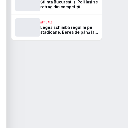
Știința București și Poli Iași se
retrag din competiții
ACTUALE
Legea schimbă regulile pe
stadioane. Berea de până la
5,5% va fi permisă, iar zonele
de safe standing devin