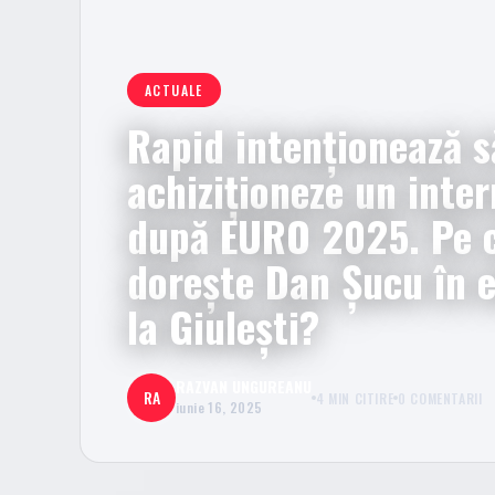
ACTUALE
Rapid intenționează s
achiziționeze un inter
după EURO 2025. Pe c
dorește Dan Șucu în 
la Giulești?
RAZVAN UNGUREANU
RA
4 MIN CITIRE
0 COMENTARII
iunie 16, 2025