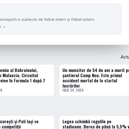
sport.ro subiecte de fotbal intern și fotbal extern.
nu →
Act
emiu al Bahrainului,
Un muncitor de 54 de ani a murit p
ACTUALE
n Malaezia. Circuitul
șantierul Camp Nou. Este primul
vine în Formula 1 după 7
accident mortal de la startul
lucrărilor
26
IULIE 24, 2026
curești și Poli Iași se
Legea schimbă regulile pe
3 · TOP
n competiții
stadioane. Berea de până la 5,5% 