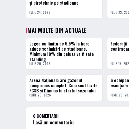
și pirotehnie pe stadioane
IULIE 24, 2026
IULIE 23, 20
MAI MULTE DIN ACTUALE
Legea cu limita de 5,5% la bere
Federații
ACTUALE
ACTUALE
aduce schimbări pe stadioane.
contracan
Minimum 10% din peluză va fi safe
standing
IULIE 20, 2026
IULIE 15, 20
Arena Națională are gazonul
6 echipam
ACTUALE
ACTUALE
compromis complet. Cum sunt lovite
esențiale
FCSB și Dinamo la startul sezonului
IUNIE 25, 2026
IUNIE 20, 20
0 COMENTARII
Lasă un comentariu