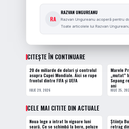
RAZVAN UNGUREANU
RA
Razvan Ungureanu acoperă pentru dolce
Toate articolele lui Razvan Ungurea
CITEȘTE ÎN CONTINUARE
20 de miliarde de dolari și controlul
Marele Pr
ACTUALE
ACTUALE
asupra Cupei Mondiale. Aici se rupe
„mutat” î
frontul dintre FIFA și UEFA
Sepang re
ani
IULIE 29, 2026
IULIE 25, 20
CELE MAI CITITE DIN ACTUALE
Noua lege a intrat în vigoare luni
Știința Bu
1 · TOP
2 · TOP
seară. Ce se schimbă la bere, peluze
retrag di