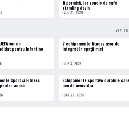
fi permisă, iar zonele de safe
standing devin
26
IULIE 21, 2026
VEZI T
 UEFA vor un
7 echipamente fitness ușor de
ACTUALE
didat pentru Infantino
integrat în spații mici
26
IULIE 3, 2026
ente Sport și Fitness
Echipamente sportive durabile car
ACTUALE
 pentru acasă
merită investiția
26
IUNIE 20, 2026