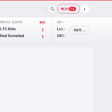
LIVE
◐
12
AMICALE CLUBURI
AMICALE CLUBURI
13'
43'
1. FC Köln
Lokeren-Temse
1
1
TOATE →
Real Sociedad
UMM Salal
1
0