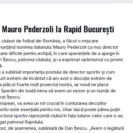
e Mauro Pederzoli la Rapid București
e cluburi de fotbal din România, a făcut o mișcare
anunțând numirea italianului Mauro Pederzoli ca nou director
ne dificile pentru echipă, în care speranțele de a ajunge în
 Îțescu, patronul clubului, și-a exprimat optimismul cu privire
i.
 a subliniat importanța postului de director sportiv și cum
„Sunt extrem de încântat că am avut o discuție extrem de
 plăcut foarte mult proiectul nostru, iar nouă ne place
. Sperăm din toată inima să avem un sezon și un număr de
rat Îțescu.
ropean, va avea un rol crucial în conturarea deciziilor
portiv este esențială pentru noi, chiar dacă poate părea puțin
ctorul sportiv reprezintă clubul în fața tuturor celor care s-au
ugat patronul Rapidului.
 fost, de asemenea, subliniată de Dan Îțescu. „Avem o legătură