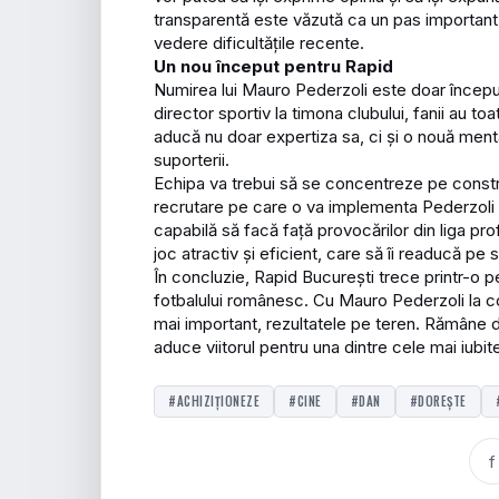
transparentă este văzută ca un pas important în
vedere dificultățile recente.
Un nou început pentru Rapid
Numirea lui Mauro Pederzoli este doar începu
director sportiv la timona clubului, fanii au t
aducă nu doar expertiza sa, ci și o nouă mental
suporterii.
Echipa va trebui să se concentreze pe construir
recrutare pe care o va implementa Pederzoli v
capabilă să facă față provocărilor din liga pro
joc atractiv și eficient, care să îi readucă pe 
În concluzie, Rapid București trece printr-o 
fotbalului românesc. Cu Mauro Pederzoli la co
mai important, rezultatele pe teren. Rămâne 
aduce viitorul pentru una dintre cele mai iubi
#ACHIZIȚIONEZE
#CINE
#DAN
#DOREȘTE
f