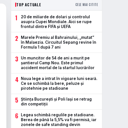
TOP ACTUALE
CELE MAI CITITE
1
20 de miliarde de dolari și controlul
asupra Cupei Mondiale. Aici se rupe
frontul dintre FIFA și UEFA
2
Marele Premiu al Bahrainului, „mutat”
în Malaezia. Circuitul Sepang revine în
Formula 1 după 7 ani
3
Un muncitor de 54 de ani a murit pe
șantierul Camp Nou. Este primul
accident mortal de la startul lucrărilor
4
Noua lege a intrat în vigoare luni seară.
Ce se schimbă la bere, peluze și
pirotehnie pe stadioane
5
Știința București și Poli Iași se retrag
din competiții
6
Legea schimbă regulile pe stadioane.
Berea de până la 5,5% va fi permisă, iar
zonele de safe standing devin