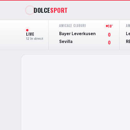
DOLCE
SPORT
AMICALE CLUBURI
AM
10'
LIVE
Bayer Leverkusen
L
0
12 în direct
Sevilla
R
0