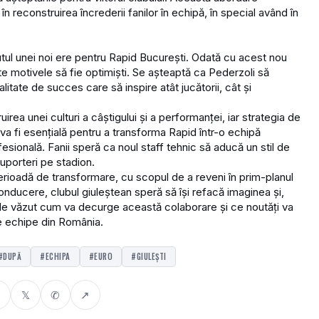
 reconstruirea încrederii fanilor în echipă, în special având în
tul unei noi ere pentru Rapid București. Odată cu acest nou
oate motivele să fie optimiști. Se așteaptă ca Pederzoli să
itate de succes care să inspire atât jucătorii, cât și
ea unei culturi a câștigului și a performanței, iar strategia de
a fi esențială pentru a transforma Rapid într-o echipă
fesională. Fanii speră ca noul staff tehnic să aducă un stil de
suporteri pe stadion.
perioadă de transformare, cu scopul de a reveni în prim-planul
nducere, clubul giuleștean speră să își refacă imaginea și,
de văzut cum va decurge această colaborare și ce noutăți va
te echipe din România.
#DUPĂ
#ECHIPA
#EURO
#GIULEȘTI
𝕏
✆
↗