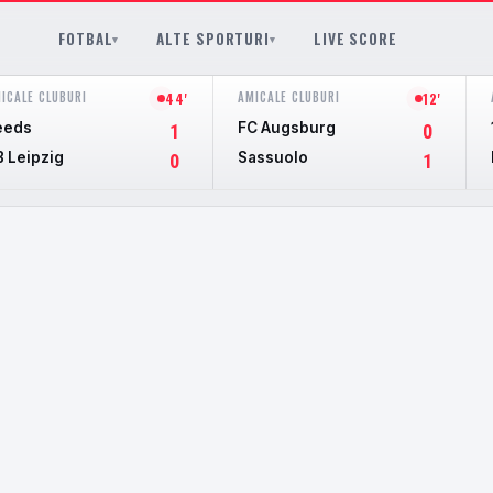
FOTBAL
ALTE SPORTURI
LIVE SCORE
▾
▾
ICALE CLUBURI
AMICALE CLUBURI
44'
12'
eeds
FC Augsburg
1
0
B Leipzig
Sassuolo
0
1