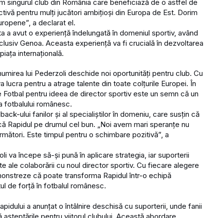
em singurul club din România care beneficiază de o astfel de
tivă pentru mulți jucători ambițioși din Europa de Est. Dorim
uropene”, a declarat el.
ta a avut o experiență îndelungată în domeniul sportiv, având
 inclusiv Genoa. Aceasta experiență va fi crucială în dezvoltarea
piața internațională.
 numirea lui Pederzoli deschide noi oportunități pentru club. Cu
va lucra pentru a atrage talente din toate colțurile Europei. În
de Fotbal pentru ideea de director sportiv este un semn că un
a fotbalului românesc.
ack-ului fanilor și al specialiștilor în domeniu, care susțin că
că Rapidul pe drumul cel bun. „Noi avem mari speranțe nu
 următori. Este timpul pentru o schimbare pozitivă”, a
 va începe să-și pună în aplicare strategia, iar suporterii
 ale colaborării cu noul director sportiv. Cu fiecare alegere
monstreze că poate transforma Rapidul într-o echipă
ul de forță în fotbalul românesc.
idului a anunțat o întâlnire deschisă cu suporterii, unde fanii
ă așteptările pentru viitorul clubului. Această abordare