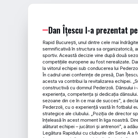
Dan Îțescu l-a prezentat p
Rapid București, unul dintre cele mai îndrăgit
semnificativă în structura sa organizatorică, 
sportiv. Această decizie vine după două sezoa
competițiile europene au fost nerealizate. Dan
la viitorul echipei sub conducerea lui Pederzol
În cadrul unei conferințe de presă, Dan Îțescu
acesta va contribui la revitalizarea echipei. 
constructivă cu domnul Pederzoli. Dânsului i-a
experiența, competența și dedicația dânsului
sezoane din ce în ce mai de succes”, a decla
Pederzoli, cu o experiență vastă în fotbalul eu
strategice ale clubului. „Poziția de director s
înțeleasă în acest moment în liga noastră. Dire
alăturat echipei – jucători și antrenori”, a adă
Legătura Rapidului cu cluburile din Serie A a