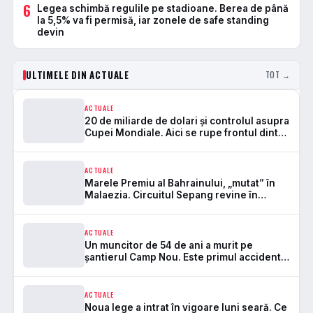
6
Legea schimbă regulile pe stadioane. Berea de până
la 5,5% va fi permisă, iar zonele de safe standing
devin
ULTIMELE DIN ACTUALE
TOT →
ACTUALE
20 de miliarde de dolari și controlul asupra
Cupei Mondiale. Aici se rupe frontul dintre
FIFA și UEFA
ACTUALE
Marele Premiu al Bahrainului, „mutat” în
Malaezia. Circuitul Sepang revine în
Formula 1 după 7 ani
ACTUALE
Un muncitor de 54 de ani a murit pe
șantierul Camp Nou. Este primul accident
mortal de la startul lucrărilor
ACTUALE
Noua lege a intrat în vigoare luni seară. Ce