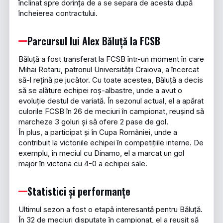
înclinat spre dorința de a se separa de acesta după
încheierea contractului.
Parcursul lui Alex Băluță la FCSB
Băluță a fost transferat la FCSB într-un moment în care
Mihai Rotaru, patronul Universității Craiova, a încercat
să-l rețină pe jucător. Cu toate acestea, Băluță a decis
să se alăture echipei roș-albastre, unde a avut o
evoluție destul de variată. În sezonul actual, el a apărat
culorile FCSB în 26 de meciuri în campionat, reușind să
marcheze 3 goluri și să ofere 2 pase de gol.
În plus, a participat și în Cupa României, unde a
contribuit la victoriile echipei în competițiile interne. De
exemplu, în meciul cu Dinamo, el a marcat un gol
major în victoria cu 4-0 a echipei sale.
Statistici și performanțe
Ultimul sezon a fost o etapă interesantă pentru Băluță.
În 32 de meciuri disputate în campionat, el a reușit să