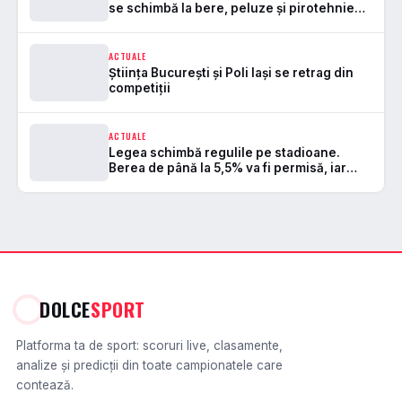
se schimbă la bere, peluze și pirotehnie
pe stadioane
ACTUALE
Știința București și Poli Iași se retrag din
competiții
ACTUALE
Legea schimbă regulile pe stadioane.
Berea de până la 5,5% va fi permisă, iar
zonele de safe standing devin
DOLCE
SPORT
Platforma ta de sport: scoruri live, clasamente,
analize și predicții din toate campionatele care
contează.