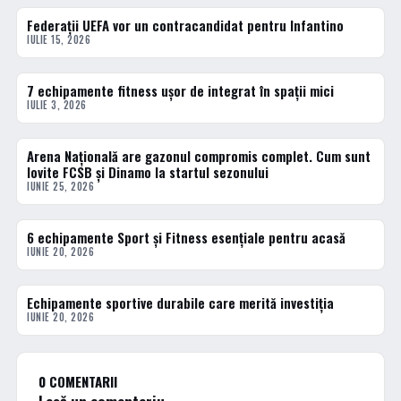
Federații UEFA vor un contracandidat pentru Infantino
ACTUALE
IULIE 15, 2026
7 echipamente fitness ușor de integrat în spații mici
ACTUALE
IULIE 3, 2026
Arena Națională are gazonul compromis complet. Cum sunt
ACTUALE
lovite FCSB și Dinamo la startul sezonului
IUNIE 25, 2026
6 echipamente Sport și Fitness esențiale pentru acasă
ACTUALE
IUNIE 20, 2026
Echipamente sportive durabile care merită investiția
ACTUALE
IUNIE 20, 2026
0 COMENTARII