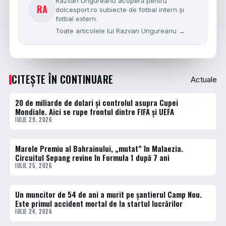
Razvan Ungureanu acoperă pentru
RA
dolcesport.ro subiecte de fotbal intern și
fotbal extern.
Toate articolele lui Razvan Ungureanu →
CITEȘTE ÎN CONTINUARE
Actuale
20 de miliarde de dolari și controlul asupra Cupei
ACTUALE
Mondiale. Aici se rupe frontul dintre FIFA și UEFA
IULIE 29, 2026
Marele Premiu al Bahrainului, „mutat” în Malaezia.
ACTUALE
Circuitul Sepang revine în Formula 1 după 7 ani
IULIE 25, 2026
Un muncitor de 54 de ani a murit pe șantierul Camp Nou.
ACTUALE
Este primul accident mortal de la startul lucrărilor
IULIE 24, 2026