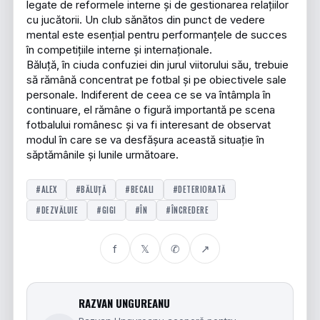
legate de reformele interne și de gestionarea relațiilor
cu jucătorii. Un club sănătos din punct de vedere
mental este esențial pentru performanțele de succes
în competițiile interne și internaționale.
Băluță, în ciuda confuziei din jurul viitorului său, trebuie
să rămână concentrat pe fotbal și pe obiectivele sale
personale. Indiferent de ceea ce se va întâmpla în
continuare, el rămâne o figură importantă pe scena
fotbalului românesc și va fi interesant de observat
modul în care se va desfășura această situație în
săptămânile și lunile următoare.
#ALEX
#BĂLUȚĂ
#BECALI
#DETERIORATĂ
#DEZVĂLUIE
#GIGI
#ÎN
#ÎNCREDERE
f
𝕏
✆
↗
RAZVAN UNGUREANU