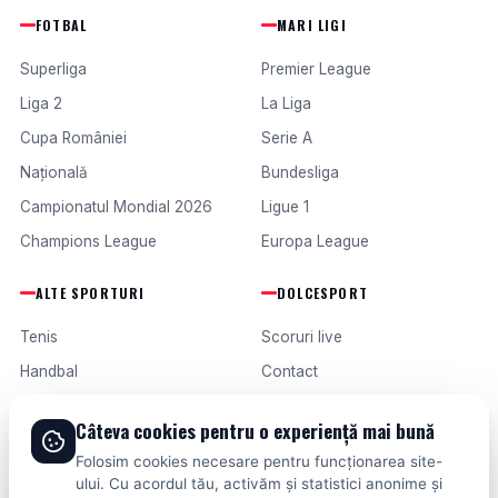
FOTBAL
MARI LIGI
Superliga
Premier League
Liga 2
La Liga
Cupa României
Serie A
Națională
Bundesliga
Campionatul Mondial 2026
Ligue 1
Champions League
Europa League
ALTE SPORTURI
DOLCESPORT
Tenis
Scoruri live
Handbal
Contact
Baschet
Publicitate
Câteva cookies pentru o experiență mai bună
Formula 1
Termeni și condiții
Folosim cookies necesare pentru funcționarea site-
Fotbal intern
ului. Cu acordul tău, activăm și statistici anonime și