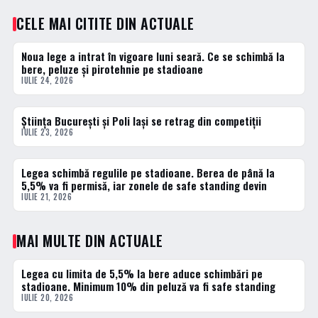
CELE MAI CITITE DIN ACTUALE
Noua lege a intrat în vigoare luni seară. Ce se schimbă la
1 · TOP
bere, peluze și pirotehnie pe stadioane
IULIE 24, 2026
Știința București și Poli Iași se retrag din competiții
2 · TOP
IULIE 23, 2026
Legea schimbă regulile pe stadioane. Berea de până la
3 · TOP
5,5% va fi permisă, iar zonele de safe standing devin
IULIE 21, 2026
MAI MULTE DIN ACTUALE
Legea cu limita de 5,5% la bere aduce schimbări pe
ACTUALE
stadioane. Minimum 10% din peluză va fi safe standing
IULIE 20, 2026