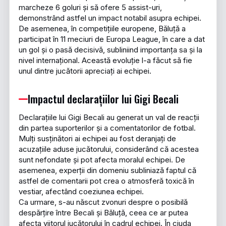
marcheze 6 goluri și să ofere 5 assist-uri,
demonstrând astfel un impact notabil asupra echipei.
De asemenea, în competițiile europene, Băluță a
participat în 11 meciuri de Europa League, în care a dat
un gol și o pasă decisivă, subliniind importanța sa și la
nivel internațional. Această evoluție l-a făcut să fie
unul dintre jucătorii apreciați ai echipei.
Impactul declarațiilor lui Gigi Becali
Declarațiile lui Gigi Becali au generat un val de reacții
din partea suporterilor și a comentatorilor de fotbal.
Mulți susținători ai echipei au fost deranjați de
acuzațiile aduse jucătorului, considerând că acestea
sunt nefondate și pot afecta moralul echipei. De
asemenea, experții din domeniu subliniază faptul că
astfel de comentarii pot crea o atmosferă toxică în
vestiar, afectând coeziunea echipei.
Ca urmare, s-au născut zvonuri despre o posibilă
despărțire între Becali și Băluță, ceea ce ar putea
afecta viitorul jucătorului în cadrul echipei. În ciuda