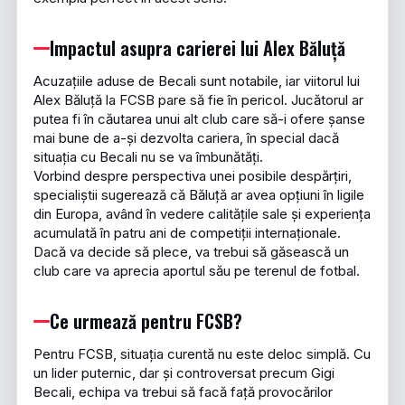
Impactul asupra carierei lui Alex Băluță
Acuzațiile aduse de Becali sunt notabile, iar viitorul lui
Alex Băluță la FCSB pare să fie în pericol. Jucătorul ar
putea fi în căutarea unui alt club care să-i ofere șanse
mai bune de a-și dezvolta cariera, în special dacă
situația cu Becali nu se va îmbunătăți.
Vorbind despre perspectiva unei posibile despărțiri,
specialiștii sugerează că Băluță ar avea opțiuni în ligile
din Europa, având în vedere calitățile sale și experiența
acumulată în patru ani de competiții internaționale.
Dacă va decide să plece, va trebui să găsească un
club care va aprecia aportul său pe terenul de fotbal.
Ce urmează pentru FCSB?
Pentru FCSB, situația curentă nu este deloc simplă. Cu
un lider puternic, dar și controversat precum Gigi
Becali, echipa va trebui să facă față provocărilor