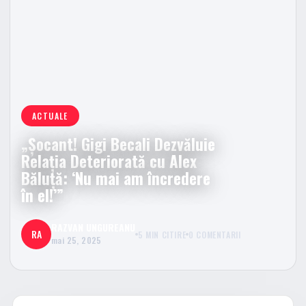
ACTUALE
„Șocant! Gigi Becali Dezvăluie
Relația Deteriorată cu Alex
Băluță: ‘Nu mai am încredere
în el!’”
RAZVAN UNGUREANU
RA
5 MIN CITIRE
0 COMENTARII
mai 25, 2025