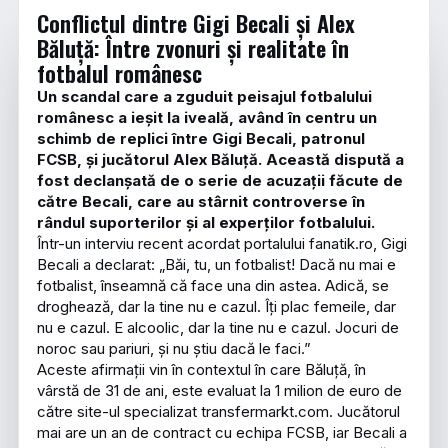
Conflictul dintre Gigi Becali și Alex
Băluță: Între zvonuri și realitate în
fotbalul românesc
Un scandal care a zguduit peisajul fotbalului
românesc a ieșit la iveală, având în centru un
schimb de replici între Gigi Becali, patronul
FCSB, și jucătorul Alex Băluță. Această dispută a
fost declanșată de o serie de acuzații făcute de
către Becali, care au stârnit controverse în
rândul suporterilor și al experților fotbalului.
Într-un interviu recent acordat portalului fanatik.ro, Gigi
Becali a declarat: „Băi, tu, un fotbalist! Dacă nu mai e
fotbalist, înseamnă că face una din astea. Adică, se
droghează, dar la tine nu e cazul. Îți plac femeile, dar
nu e cazul. E alcoolic, dar la tine nu e cazul. Jocuri de
noroc sau pariuri, și nu știu dacă le faci.”
Aceste afirmații vin în contextul în care Băluță, în
vârstă de 31 de ani, este evaluat la 1 milion de euro de
către site-ul specializat transfermarkt.com. Jucătorul
mai are un an de contract cu echipa FCSB, iar Becali a