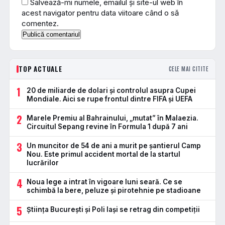
Salvează-mi numele, emailul și site-ul web în
acest navigator pentru data viitoare când o să
comentez.
TOP ACTUALE
CELE MAI CITITE
1
20 de miliarde de dolari și controlul asupra Cupei
Mondiale. Aici se rupe frontul dintre FIFA și UEFA
2
Marele Premiu al Bahrainului, „mutat” în Malaezia.
Circuitul Sepang revine în Formula 1 după 7 ani
3
Un muncitor de 54 de ani a murit pe șantierul Camp
Nou. Este primul accident mortal de la startul
lucrărilor
4
Noua lege a intrat în vigoare luni seară. Ce se
schimbă la bere, peluze și pirotehnie pe stadioane
5
Știința București și Poli Iași se retrag din competiții