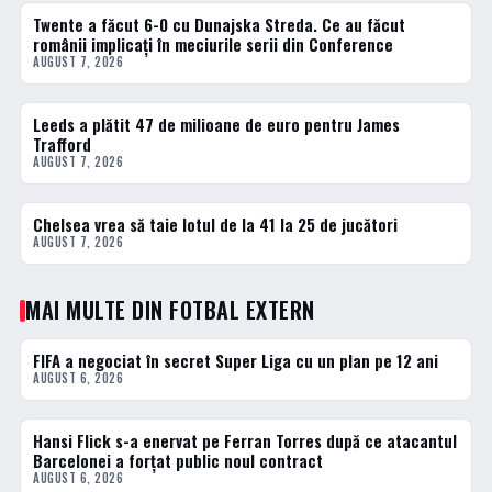
Twente a făcut 6-0 cu Dunajska Streda. Ce au făcut
1 · TOP
românii implicați în meciurile serii din Conference
AUGUST 7, 2026
Leeds a plătit 47 de milioane de euro pentru James
2 · TOP
Trafford
AUGUST 7, 2026
Chelsea vrea să taie lotul de la 41 la 25 de jucători
3 · TOP
AUGUST 7, 2026
MAI MULTE DIN FOTBAL EXTERN
FIFA a negociat în secret Super Liga cu un plan pe 12 ani
FOTBAL EXTERN
AUGUST 6, 2026
Hansi Flick s-a enervat pe Ferran Torres după ce atacantul
FOTBAL EXTERN
Barcelonei a forțat public noul contract
AUGUST 6, 2026