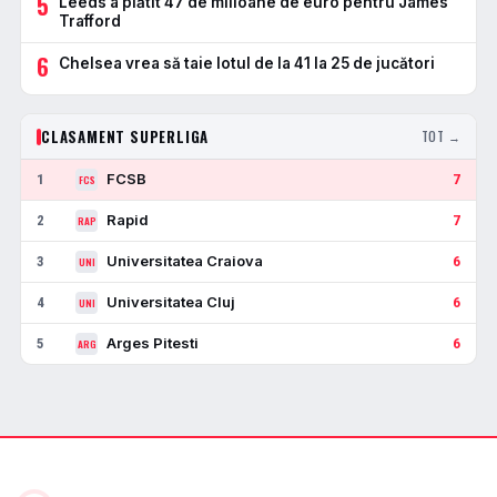
5
Leeds a plătit 47 de milioane de euro pentru James
Trafford
6
Chelsea vrea să taie lotul de la 41 la 25 de jucători
CLASAMENT SUPERLIGA
TOT →
FCSB
1
7
FCS
Rapid
2
7
RAP
Universitatea Craiova
3
6
UNI
Universitatea Cluj
4
6
UNI
Arges Pitesti
5
6
ARG