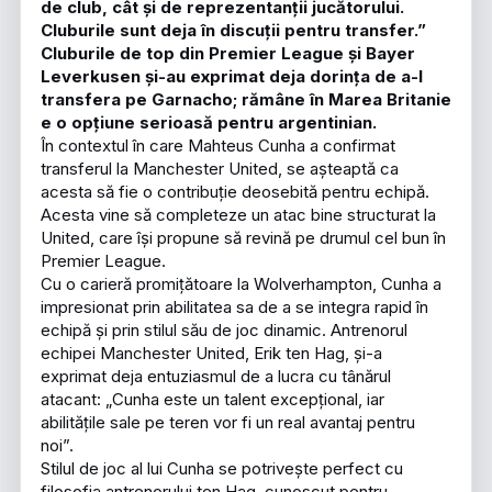
de club, cât și de reprezentanții jucătorului.
Cluburile sunt deja în discuții pentru transfer.”
Cluburile de top din Premier League și Bayer
Leverkusen și-au exprimat deja dorința de a-l
transfera pe Garnacho; rămâne în Marea Britanie
e o opțiune serioasă pentru argentinian.
În contextul în care Mahteus Cunha a confirmat
transferul la Manchester United, se așteaptă ca
acesta să fie o contribuție deosebită pentru echipă.
Acesta vine să completeze un atac bine structurat la
United, care își propune să revină pe drumul cel bun în
Premier League.
Cu o carieră promițătoare la Wolverhampton, Cunha a
impresionat prin abilitatea sa de a se integra rapid în
echipă și prin stilul său de joc dinamic. Antrenorul
echipei Manchester United, Erik ten Hag, și-a
exprimat deja entuziasmul de a lucra cu tânărul
atacant: „Cunha este un talent excepțional, iar
abilitățile sale pe teren vor fi un real avantaj pentru
noi”.
Stilul de joc al lui Cunha se potrivește perfect cu
filosofia antrenorului ten Hag, cunoscut pentru