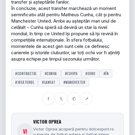
transfer și așteptările fanilor.
În concluzie, acest transfer marchează un moment
semnificativ atât pentru Matheus Cunha, cât și pentru
Manchester United. Ambii au așteptări mari unul de
celălalt – Cunha speră să devină un star la nivel
mondial, în timp ce United își propune să își revină în
competițiile internaționale. În sfera fotbalului,
momentele de acest gen sunt cele ce definesc
carierele și istoriile cluburilor, iar toți ochii vor fi ațintiți
asupra echipei pe timpul sezonului următor.
#CONTRACTUL
#CUNHA
#ECHIPA
#EURO
#ÎN
#JUCĂTORUL
#LANSAT
#MANCHESTER
f
𝕏
✆
↗
VICTOR OPREA
Victor Oprea acoperă pentru dolcesport.ro
VI
subiecte de fotbal extern și fotbal intern.