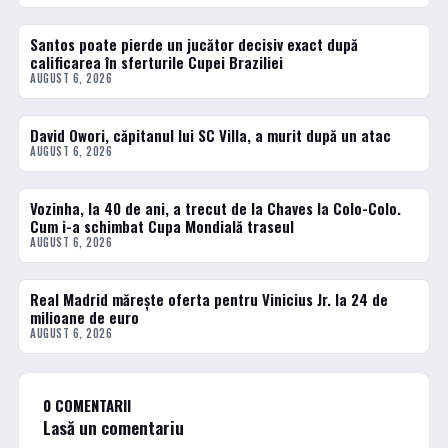
Santos poate pierde un jucător decisiv exact după
FOTBAL EXTERN
calificarea în sferturile Cupei Braziliei
AUGUST 6, 2026
David Owori, căpitanul lui SC Villa, a murit după un atac
DIVERSE
AUGUST 6, 2026
Vozinha, la 40 de ani, a trecut de la Chaves la Colo-Colo.
FOTBAL EXTERN
Cum i-a schimbat Cupa Mondială traseul
AUGUST 6, 2026
Real Madrid mărește oferta pentru Vinicius Jr. la 24 de
FOTBAL EXTERN
milioane de euro
AUGUST 6, 2026
0 COMENTARII
Lasă un comentariu