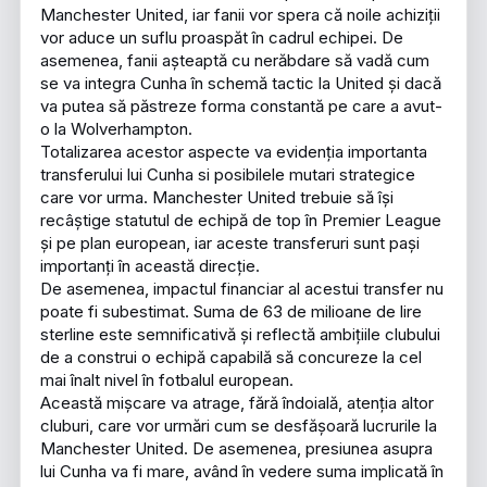
Manchester United, iar fanii vor spera că noile achiziții
vor aduce un suflu proaspăt în cadrul echipei. De
asemenea, fanii așteaptă cu nerăbdare să vadă cum
se va integra Cunha în schemă tactic la United și dacă
va putea să păstreze forma constantă pe care a avut-
o la Wolverhampton.
Totalizarea acestor aspecte va evidenția importanta
transferului lui Cunha si posibilele mutari strategice
care vor urma. Manchester United trebuie să își
recâștige statutul de echipă de top în Premier League
și pe plan european, iar aceste transferuri sunt pași
importanți în această direcție.
De asemenea, impactul financiar al acestui transfer nu
poate fi subestimat. Suma de 63 de milioane de lire
sterline este semnificativă și reflectă ambițiile clubului
de a construi o echipă capabilă să concureze la cel
mai înalt nivel în fotbalul european.
Această mișcare va atrage, fără îndoială, atenția altor
cluburi, care vor urmări cum se desfășoară lucrurile la
Manchester United. De asemenea, presiunea asupra
lui Cunha va fi mare, având în vedere suma implicată în