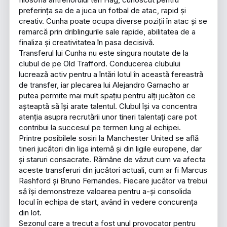
preferința sa de a juca un fotbal de atac, rapid și
creativ. Cunha poate ocupa diverse poziții în atac și se
remarcă prin driblingurile sale rapide, abilitatea de a
finaliza și creativitatea în pasa decisivă.
Transferul lui Cunha nu este singura noutate de la
clubul de pe Old Trafford. Conducerea clubului
lucrează activ pentru a întări lotul în această fereastră
de transfer, iar plecarea lui Alejandro Garnacho ar
putea permite mai mult spațiu pentru alți jucători ce
așteaptă să își arate talentul. Clubul își va concentra
atenția asupra recrutării unor tineri talentați care pot
contribui la succesul pe termen lung al echipei.
Printre posibilele sosiri la Manchester United se află
tineri jucători din liga internă și din ligile europene, dar
și staruri consacrate. Rămâne de văzut cum va afecta
aceste transferuri din jucători actuali, cum ar fi Marcus
Rashford și Bruno Fernandes. Fiecare jucător va trebui
să își demonstreze valoarea pentru a-și consolida
locul în echipa de start, având în vedere concurența
din lot.
Sezonul care a trecut a fost unul provocator pentru