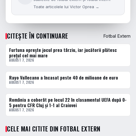
Toate articolele lui Victor Oprea →
CITEȘTE ÎN CONTINUARE
Fotbal Extern
Furtuna oprește jocul prea târziu, iar jucătorii plătesc
FOTBAL EXTERN
prețul cel mai mare
AUGUST 7, 2026
Rayo Vallecano a încasat peste 40 de milioane de euro
FOTBAL EXTERN
AUGUST 7, 2026
România a coborât pe locul 22 în clasamentul UEFA după 0-
FOTBAL EXTERN
5 pentru CFR Cluj și 1-1 al Craiovei
AUGUST 7, 2026
CELE MAI CITITE DIN FOTBAL EXTERN