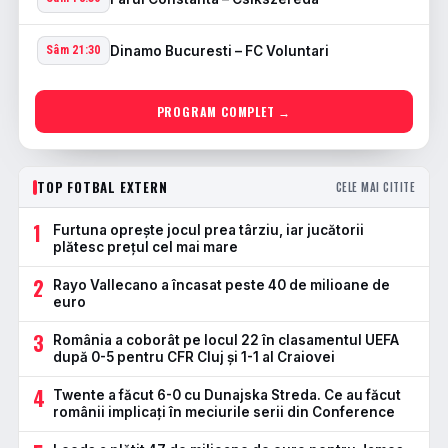
Dinamo Bucuresti – FC Voluntari
Sâm 21:30
PROGRAM COMPLET →
TOP FOTBAL EXTERN
CELE MAI CITITE
1
Furtuna oprește jocul prea târziu, iar jucătorii
plătesc prețul cel mai mare
2
Rayo Vallecano a încasat peste 40 de milioane de
euro
3
România a coborât pe locul 22 în clasamentul UEFA
după 0-5 pentru CFR Cluj și 1-1 al Craiovei
4
Twente a făcut 6-0 cu Dunajska Streda. Ce au făcut
românii implicați în meciurile serii din Conference