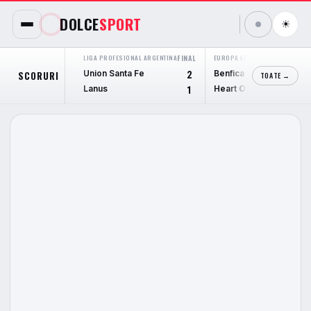
DOLCE
SPORT
☀
LIGA PROFESIONAL ARGENTINA
FINAL
EUROPA LEAGUE
FINAL
Union Santa Fe
Benfica
SCORURI
2
6
TOATE →
Lanus
Heart Of Midlothian
1
1