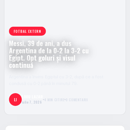
FOTBAL EXTERN
Messi, 39 de ani, a dus
Argentina de la 0-2 la 3-2 cu
Egipt. Opt goluri și visul
continuă
Argentina a învins Egiptul cu 3-2, după ce a fost
condusă cu 0-2 până în minutul 79.
LIVIU LAZAR
LI
4 MIN CITIRE
0 COMENTARII
iulie 7, 2026