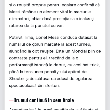
și o reușită proprie pentru egalare confirmă că
Messi rămâne un element vital în meciurile
eliminatorii, chiar dacă prestația sa a inclus și
ratarea de la punctul cu var.
Potrivit
Time
, Lionel Messi conduce detașat la
numărul de goluri marcate la acest turneu,
ajungând la opt reușite. Este un Mondial plin de
contraste pentru el, trecând de la o
performanță istorică la debut, cu acel hat-trick,
până la tensiunea penalty-ului apărat de
Shoubir și descătușarea adusă de egalarea
spectaculoasă din sferturi.
Drumul continuă în semifinale
Argentina lasă în urmă emoțiile de la Atlanta și