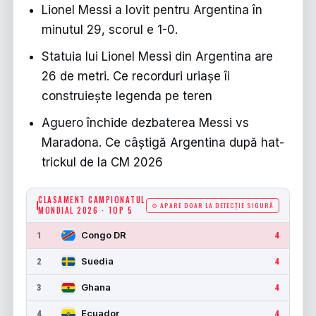
Lionel Messi a lovit pentru Argentina în
minutul 29, scorul e 1-0.
Statuia lui Lionel Messi din Argentina are
26 de metri. Ce recorduri uriașe îi
construiește legenda pe teren
Aguero închide dezbaterea Messi vs
Maradona. Ce câștigă Argentina după hat-
trickul de la CM 2026
CLASAMENT CAMPIONATUL
⚙ APARE DOAR LA DETECȚIE SIGURĂ
MONDIAL 2026 · TOP 5
Congo DR
1
4
Suedia
2
4
Ghana
3
4
Ecuador
4
4