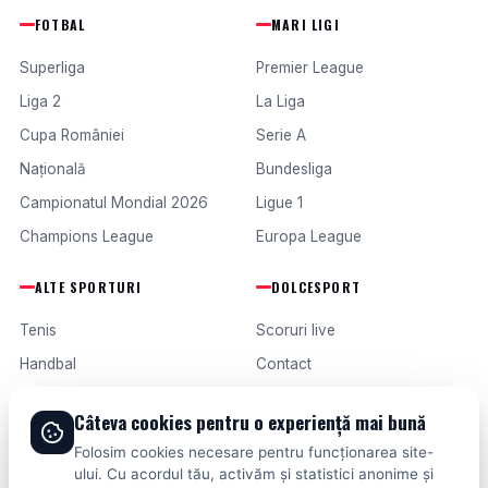
FOTBAL
MARI LIGI
Superliga
Premier League
Liga 2
La Liga
Cupa României
Serie A
Națională
Bundesliga
Campionatul Mondial 2026
Ligue 1
Champions League
Europa League
ALTE SPORTURI
DOLCESPORT
Tenis
Scoruri live
Handbal
Contact
Baschet
Publicitate
Câteva cookies pentru o experiență mai bună
Formula 1
Termeni și condiții
Folosim cookies necesare pentru funcționarea site-
Fotbal intern
ului. Cu acordul tău, activăm și statistici anonime și