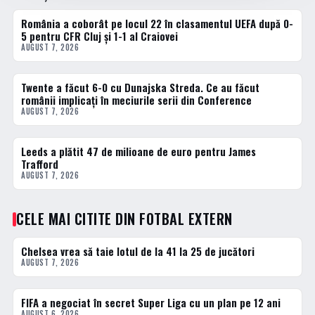
România a coborât pe locul 22 în clasamentul UEFA după 0-
FOTBAL EXTERN
5 pentru CFR Cluj și 1-1 al Craiovei
AUGUST 7, 2026
Twente a făcut 6-0 cu Dunajska Streda. Ce au făcut
FOTBAL EXTERN
românii implicați în meciurile serii din Conference
AUGUST 7, 2026
Leeds a plătit 47 de milioane de euro pentru James
FOTBAL EXTERN
Trafford
AUGUST 7, 2026
CELE MAI CITITE DIN FOTBAL EXTERN
Chelsea vrea să taie lotul de la 41 la 25 de jucători
1 · TOP
AUGUST 7, 2026
FIFA a negociat în secret Super Liga cu un plan pe 12 ani
2 · TOP
AUGUST 6, 2026