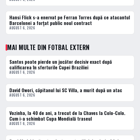
Hansi Flick s-a enervat pe Ferran Torres după ce atacantul
3 · TOP
Barcelonei a forțat public noul contract
AUGUST 6, 2026
MAI MULTE DIN FOTBAL EXTERN
Santos poate pierde un jucător decisiv exact după
FOTBAL EXTERN
calificarea în sferturile Cupei Braziliei
AUGUST 6, 2026
David Owori, căpitanul lui SC Villa, a murit după un atac
DIVERSE
AUGUST 6, 2026
Vozinha, la 40 de ani, a trecut de la Chaves la Colo-Colo.
FOTBAL EXTERN
Cum i-a schimbat Cupa Mondială traseul
AUGUST 6, 2026