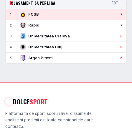
CLASAMENT SUPERLIGA
TOT →
FCSB
1
7
Rapid
2
7
Universitatea Craiova
3
6
Universitatea Cluj
4
6
Arges Pitesti
5
6
DOLCE
SPORT
Platforma ta de sport: scoruri live, clasamente,
analize și predicții din toate campionatele care
contează.