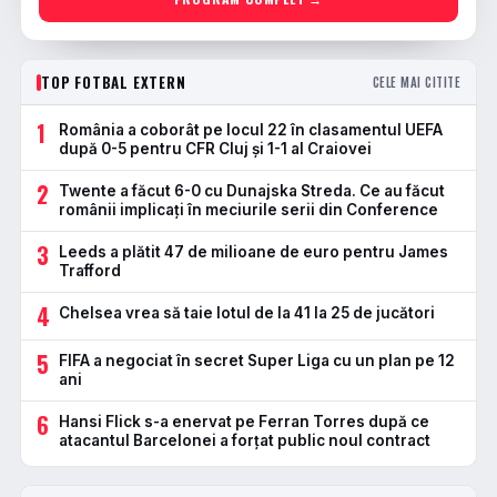
TOP FOTBAL EXTERN
CELE MAI CITITE
1
România a coborât pe locul 22 în clasamentul UEFA
după 0-5 pentru CFR Cluj și 1-1 al Craiovei
2
Twente a făcut 6-0 cu Dunajska Streda. Ce au făcut
românii implicați în meciurile serii din Conference
3
Leeds a plătit 47 de milioane de euro pentru James
Trafford
4
Chelsea vrea să taie lotul de la 41 la 25 de jucători
5
FIFA a negociat în secret Super Liga cu un plan pe 12
ani
6
Hansi Flick s-a enervat pe Ferran Torres după ce
atacantul Barcelonei a forțat public noul contract