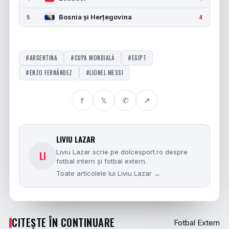
Bosnia și Herțegovina
5
4
#ARGENTINA
#CUPA MONDIALĂ
#EGIPT
#ENZO FERNÁNDEZ
#LIONEL MESSI
f
𝕏
✆
↗
LIVIU LAZAR
Liviu Lazar scrie pe dolcesport.ro despre
LI
fotbal intern și fotbal extern.
Toate articolele lui Liviu Lazar →
CITEȘTE ÎN CONTINUARE
Fotbal Extern