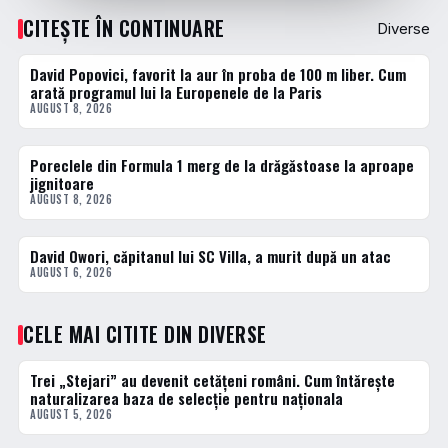
CITEȘTE ÎN CONTINUARE
Diverse
David Popovici, favorit la aur în proba de 100 m liber. Cum
DIVERSE
arată programul lui la Europenele de la Paris
AUGUST 8, 2026
Poreclele din Formula 1 merg de la drăgăstoase la aproape
DIVERSE
jignitoare
AUGUST 8, 2026
David Owori, căpitanul lui SC Villa, a murit după un atac
DIVERSE
AUGUST 6, 2026
CELE MAI CITITE DIN DIVERSE
Trei „Stejari” au devenit cetățeni români. Cum întărește
1 · TOP
naturalizarea baza de selecție pentru naționala
AUGUST 5, 2026