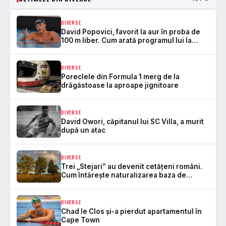
DIVERSE
David Popovici, favorit la aur în proba de
100 m liber. Cum arată programul lui la
Europenele de la Paris
DIVERSE
Poreclele din Formula 1 merg de la
drăgăstoase la aproape jignitoare
DIVERSE
David Owori, căpitanul lui SC Villa, a murit
după un atac
DIVERSE
Trei „Stejari” au devenit cetățeni români.
Cum întărește naturalizarea baza de
selecție pentru naționala
DIVERSE
Chad le Clos și-a pierdut apartamentul în
Cape Town