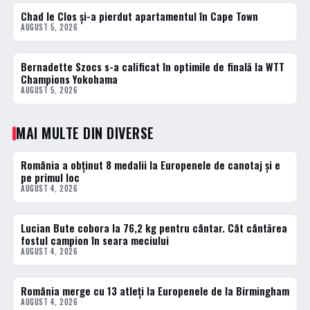
Chad le Clos și-a pierdut apartamentul în Cape Town
2 · TOP
AUGUST 5, 2026
Bernadette Szocs s-a calificat în optimile de finală la WTT
3 · TOP
Champions Yokohama
AUGUST 5, 2026
MAI MULTE DIN DIVERSE
România a obținut 8 medalii la Europenele de canotaj și e
DIVERSE
pe primul loc
AUGUST 4, 2026
Lucian Bute cobora la 76,2 kg pentru cântar. Cât cântărea
DIVERSE
fostul campion în seara meciului
AUGUST 4, 2026
România merge cu 13 atleți la Europenele de la Birmingham
DIVERSE
AUGUST 4, 2026