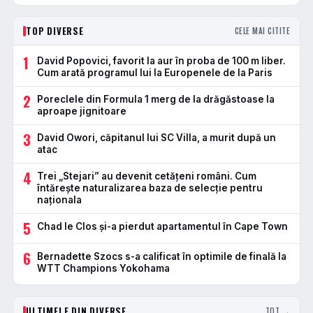
TOP DIVERSE
CELE MAI CITITE
1
David Popovici, favorit la aur în proba de 100 m liber.
Cum arată programul lui la Europenele de la Paris
2
Poreclele din Formula 1 merg de la drăgăstoase la
aproape jignitoare
3
David Owori, căpitanul lui SC Villa, a murit după un
atac
4
Trei „Stejari” au devenit cetățeni români. Cum
întărește naturalizarea baza de selecție pentru
naționala
5
Chad le Clos și-a pierdut apartamentul în Cape Town
6
Bernadette Szocs s-a calificat în optimile de finală la
WTT Champions Yokohama
ULTIMELE DIN DIVERSE
TOT →