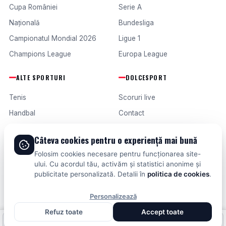
Cupa României
Serie A
Națională
Bundesliga
Campionatul Mondial 2026
Ligue 1
Champions League
Europa League
ALTE SPORTURI
DOLCESPORT
Tenis
Scoruri live
Handbal
Contact
Baschet
Publicitate
Câteva cookies pentru o experiență mai bună
Formula 1
Termeni și condiții
Folosim cookies necesare pentru funcționarea site-
Fotbal intern
ului. Cu acordul tău, activăm și statistici anonime și
publicitate personalizată. Detalii în
politica de cookies
.
Fotbal extern
Personalizează
Refuz toate
Accept toate
© 2026 DOLCESPORT. TOATE DREPTURILE REZERVATE.
Fotbal intern
Fotbal extern
Scoruri live
SCORURI, CLASAMENTE ȘI ANALIZE DIN TOATE COMPETIȚIILE