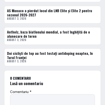
AS Monaco a pierdut locul din LNB Elite și Elite 2 pentru
BASCHET
sezonul 2026-2027
AUGUST 3, 2026
Antholz, baza biatlonului mondial, a fost înghițită de o
DIVERSE
alunecare de teren
AUGUST 3, 2026
Doi cicliști de top au fost testați antidoping noaptea, în
DIVERSE
Turul Franței
AUGUST 3, 2026
0 COMENTARII
Lasă un comentariu
Comentariu
*