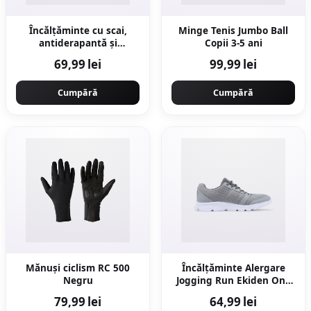
Încălțăminte cu scai,
Minge Tenis Jumbo Ball
antiderapantă și
Copii 3-5 ani
respirabilă, roz albastru,
69,99 lei
99,99 lei
bebeluși
Cumpără
Cumpără
Mănuşi ciclism RC 500
Încălțăminte Alergare
Negru
Jogging Run Ekiden One
Gri Bărbați
79,99 lei
64,99 lei