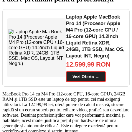
Laptop Apple MacBook
Pro 14 (Procesor Apple
M4 Pro (12-core CPU /
16-core GPU) 14.2inch
Liquid Retina XDR,
24GB, 1TB SSD, Mac OS,
Layout INT, Negru)
12.599,99 RON
Vezi Oferta →
MacBook Pro 14 cu M4 Pro (12-core CPU, 16-core GPU), 24GB
RAM și 1TB SSD este un laptop de top pentru cei mai exigenți
utilizatori. La 12.599,99 lei, oferă putere de calcul masivă, stocare
rapidă și un ecran superb pentru editare video, grafică sau dezvoltare
software. Destinat profesioniștilor care vor performanță maximă și
fiabilitate, acest model justifică prețul prin hardware de ultimă
generație și autonomie ridicată. Este o alegere excelentă pentru
workflow-uri complexe și sarcini intense.