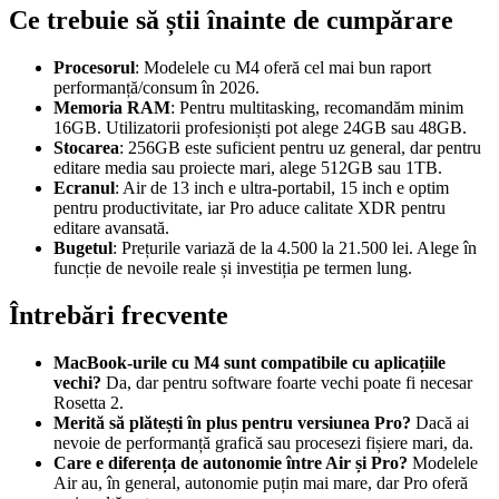
Ce trebuie să știi înainte de cumpărare
Procesorul
: Modelele cu M4 oferă cel mai bun raport
performanță/consum în 2026.
Memoria RAM
: Pentru multitasking, recomandăm minim
16GB. Utilizatorii profesioniști pot alege 24GB sau 48GB.
Stocarea
: 256GB este suficient pentru uz general, dar pentru
editare media sau proiecte mari, alege 512GB sau 1TB.
Ecranul
: Air de 13 inch e ultra-portabil, 15 inch e optim
pentru productivitate, iar Pro aduce calitate XDR pentru
editare avansată.
Bugetul
: Prețurile variază de la 4.500 la 21.500 lei. Alege în
funcție de nevoile reale și investiția pe termen lung.
Întrebări frecvente
MacBook-urile cu M4 sunt compatibile cu aplicațiile
vechi?
Da, dar pentru software foarte vechi poate fi necesar
Rosetta 2.
Merită să plătești în plus pentru versiunea Pro?
Dacă ai
nevoie de performanță grafică sau procesezi fișiere mari, da.
Care e diferența de autonomie între Air și Pro?
Modelele
Air au, în general, autonomie puțin mai mare, dar Pro oferă