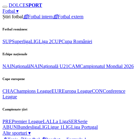
DOLCE
SPORT
Fotbal
▾
Știri fotbal
📰
Fotbal intern
📰
Fotbal extern
Fotbal românesc
SUP
Superliga
LIG
Liga 2
CUP
Cupa României
Echipe naționale
NAI
Națională
NAI
Națională U21
CAM
Campionatul Mondial 2026
Cupe europene
CHA
Champions League
EUR
Europa League
CON
Conference
League
Campionate țări
PRE
Premier League
LAL
La Liga
SER
Serie
A
BUN
Bundesliga
LIG
Ligue 1
LIG
Liga Portugal
Alte sporturi
▾