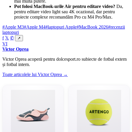
mai multă putere.
Pot folosi MacBook-urile Air pentru editare video?
Da,
pentru editare video light sau 4K ocazional, dar pentru
proiecte complexe recomandăm Pro cu M4 Pro/Max.
#Apple M3
#Apple M4
#laptopuri Apple
#MacBook 2026
#recenzii
laptopuri
f
𝕏
✆
↗
VI
Victor Oprea
Victor Oprea acoperă pentru dolcesport.ro subiecte de fotbal extern
și fotbal intern.
Toate articolele lui Victor Oprea →