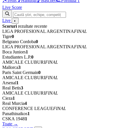
🎾
Tenis
🤾
Handbal
🏀
Baschet
🏎
Formula 1
Live Score
Live
◐
Scoruri
rezultate recente
LIGA PROFESIONAL ARGENTINA
FINAL
Tigre
0
Belgrano Cordoba
0
LIGA PROFESIONAL ARGENTINA
FINAL
Boca Juniors
1
Estudiantes L.P.
0
AMICALE CLUBURI
FINAL
Mallorca
3
Paris Saint Germain
0
AMICALE CLUBURI
FINAL
Arsenal
1
Real Betis
3
AMICALE CLUBURI
FINAL
Cieza
1
Real Murcia
4
CONFERENCE LEAGUE
FINAL
Panathinaikos
1
CSKA 1948
1
Toate →