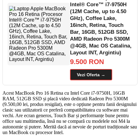
Intel® Core™ i7-9750H
(12M Cache, up to 4.50
GHz), Coffee Lake,
16inch, Retina, Touch
Bar, 16GB, 512GB SSD,
AMD Radeon Pro 5300M
@4GB, Mac OS Catalina,
Layout INT, Argintiu)
9.500 RON
Vezi Oferta →
Acest MacBook Pro 16 Retina cu Intel Core i7-9750H, 16GB
RAM, 512GB SSD și placă video dedicată Radeon Pro 5300M
(9.500,00 lei, produs resigilat), este o opțiune pentru fanii designului
clasic sau utilizatorii ce preferă compatibilitatea cu software mai
vechi. Are ecran generos, Touch Bar și performanțe bune pentru
office sau multimedia, însă nu se compară cu modelele noi M4 la
autonomie și putere. Merită dacă ai nevoie de porturi tradiționale sau
un MacBook cu procesor Intel.