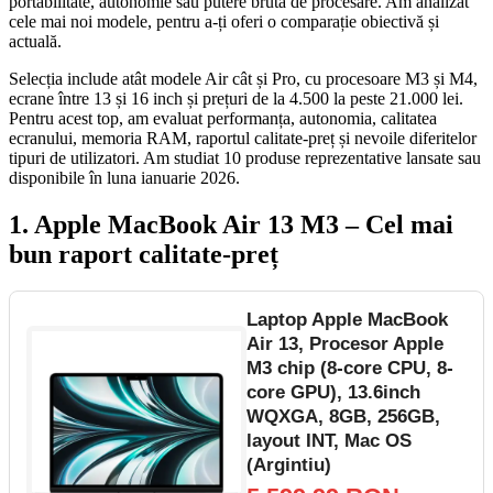
portabilitate, autonomie sau putere brută de procesare. Am analizat
cele mai noi modele, pentru a-ți oferi o comparație obiectivă și
actuală.
Selecția include atât modele Air cât și Pro, cu procesoare M3 și M4,
ecrane între 13 și 16 inch și prețuri de la 4.500 la peste 21.000 lei.
Pentru acest top, am evaluat performanța, autonomia, calitatea
ecranului, memoria RAM, raportul calitate-preț și nevoile diferitelor
tipuri de utilizatori. Am studiat 10 produse reprezentative lansate sau
disponibile în luna ianuarie 2026.
1. Apple MacBook Air 13 M3 – Cel mai
bun raport calitate-preț
Laptop Apple MacBook
Air 13, Procesor Apple
M3 chip (8-core CPU, 8-
core GPU), 13.6inch
WQXGA, 8GB, 256GB,
layout INT, Mac OS
(Argintiu)