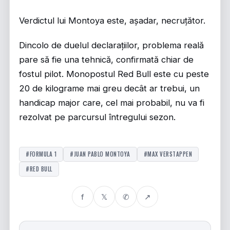
Verdictul lui Montoya este, așadar, necruțător.
Dincolo de duelul declarațiilor, problema reală
pare să fie una tehnică, confirmată chiar de
fostul pilot. Monopostul Red Bull este cu peste
20 de kilograme mai greu decât ar trebui, un
handicap major care, cel mai probabil, nu va fi
rezolvat pe parcursul întregului sezon.
#FORMULA 1
#JUAN PABLO MONTOYA
#MAX VERSTAPPEN
#RED BULL
f
𝕏
✆
↗