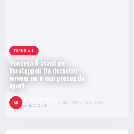
FORMULA 1
Montoya îl atacă pe
Verstappen Un dezastru
nimeni nu e mai presus de
sport
ADRIAN GHEORGHE
AD
2 MIN CITIRE
0 COMENTARII
aprilie 2, 2026