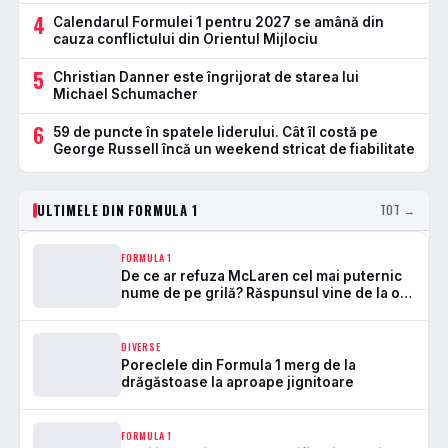
4
Calendarul Formulei 1 pentru 2027 se amână din
cauza conflictului din Orientul Mijlociu
5
Christian Danner este îngrijorat de starea lui
Michael Schumacher
6
59 de puncte în spatele liderului. Cât îl costă pe
George Russell încă un weekend stricat de fiabilitate
ULTIMELE DIN FORMULA 1
TOT →
FORMULA 1
De ce ar refuza McLaren cel mai puternic
nume de pe grilă? Răspunsul vine de la o
legendă a echipei
DIVERSE
Poreclele din Formula 1 merg de la
drăgăstoase la aproape jignitoare
FORMULA 1