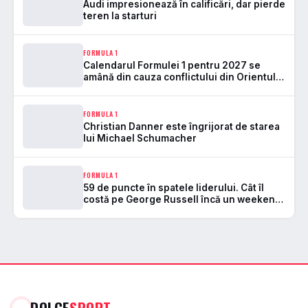
Audi impresionează în calificări, dar pierde
teren la starturi
FORMULA 1
Calendarul Formulei 1 pentru 2027 se
amână din cauza conflictului din Orientul
Mijlociu
FORMULA 1
Christian Danner este îngrijorat de starea
lui Michael Schumacher
FORMULA 1
59 de puncte în spatele liderului. Cât îl
costă pe George Russell încă un weekend
stricat de fiabilitate
DOLCE
SPORT