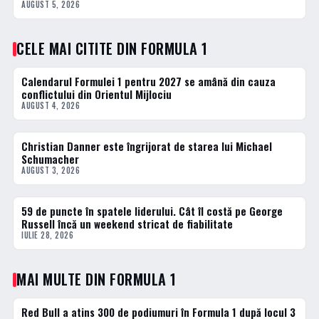
AUGUST 5, 2026
CELE MAI CITITE DIN FORMULA 1
Calendarul Formulei 1 pentru 2027 se amână din cauza
1 · TOP
conflictului din Orientul Mijlociu
AUGUST 4, 2026
Christian Danner este îngrijorat de starea lui Michael
2 · TOP
Schumacher
AUGUST 3, 2026
59 de puncte în spatele liderului. Cât îl costă pe George
3 · TOP
Russell încă un weekend stricat de fiabilitate
IULIE 28, 2026
MAI MULTE DIN FORMULA 1
Red Bull a atins 300 de podiumuri în Formula 1 după locul 3
FORMULA 1