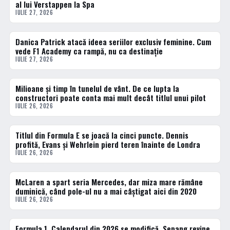
al lui Verstappen la Spa
IULIE 27, 2026
Danica Patrick atacă ideea seriilor exclusiv feminine. Cum
DIVERSE
vede F1 Academy ca rampă, nu ca destinație
IULIE 27, 2026
Milioane și timp în tunelul de vânt. De ce lupta la
FORMULA 1
constructori poate conta mai mult decât titlul unui pilot
IULIE 26, 2026
Titlul din Formula E se joacă la cinci puncte. Dennis
FORMULA 1
profită, Evans și Wehrlein pierd teren înainte de Londra
IULIE 26, 2026
McLaren a spart seria Mercedes, dar miza mare rămâne
FORMULA 1
duminică, când pole-ul nu a mai câștigat aici din 2020
IULIE 26, 2026
Formula 1. Calendarul din 2026 se modifică. Sepang revine
FORMULA 1