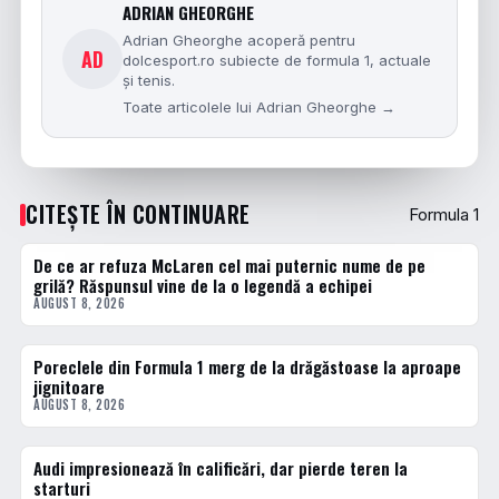
ADRIAN GHEORGHE
Adrian Gheorghe acoperă pentru
AD
dolcesport.ro subiecte de formula 1, actuale
și tenis.
Toate articolele lui Adrian Gheorghe →
CITEȘTE ÎN CONTINUARE
Formula 1
De ce ar refuza McLaren cel mai puternic nume de pe
FORMULA 1
grilă? Răspunsul vine de la o legendă a echipei
AUGUST 8, 2026
Poreclele din Formula 1 merg de la drăgăstoase la aproape
DIVERSE
jignitoare
AUGUST 8, 2026
Audi impresionează în calificări, dar pierde teren la
FORMULA 1
starturi