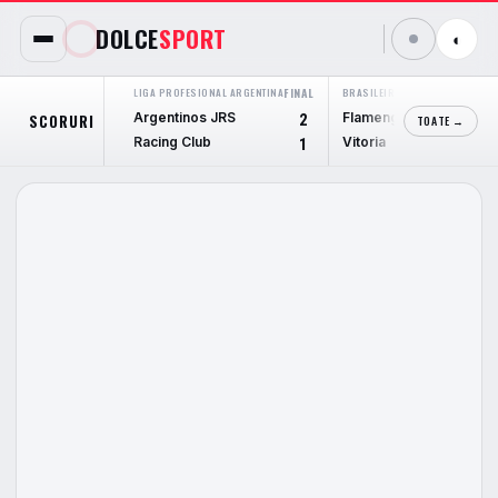
DOLCE
SPORT
◐
LIGA PROFESIONAL ARGENTINA
FINAL
BRASILEIRÃO SERIE A
FINAL
Argentinos JRS
Flamengo
SCORURI
2
2
TOATE →
Racing Club
Vitoria
1
0