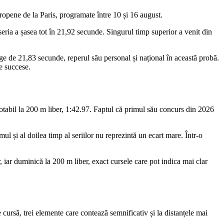
opene de la Paris, programate între 10 și 16 august.
at seria a șasea tot în 21,92 secunde. Singurul timp superior a venit din
nge de 21,83 secunde, reperul său personal și național în această probă.
e succese.
notabil la 200 m liber, 1:42.97. Faptul că primul său concurs din 2026
ul și al doilea timp al seriilor nu reprezintă un ecart mare. Într-o
 iar duminică la 200 m liber, exact cursele care pot indica mai clar
cursă, trei elemente care contează semnificativ și la distanțele mai