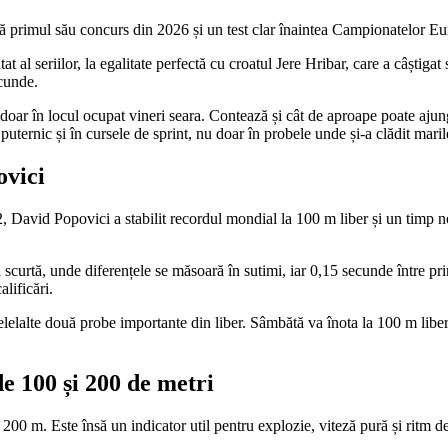
 primul său concurs din 2026 și un test clar înaintea Campionatelor Eur
tat al seriilor, la egalitate perfectă cu croatul Jere Hribar, care a câștig
cunde.
ă doar în locul ocupat vineri seara. Contează și cât de aproape poate aju
uternic și în cursele de sprint, nu doar în probele unde și-a clădit maril
ovici
022, David Popovici a stabilit recordul mondial la 100 m liber și un timp 
scurtă, unde diferențele se măsoară în sutimi, iar 0,15 secunde între prim
alificări.
elalte două probe importante din liber. Sâmbătă va înota la 100 m liber,
e 100 și 200 de metri
00 m. Este însă un indicator util pentru explozie, viteză pură și ritm de 