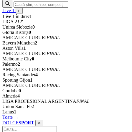
Live
1
◐
Live
1 în direct
LIGA 2
12'
Unirea Slobozia
0
Gloria Bistriţa
0
AMICALE CLUBURI
FINAL
Bayern München
2
Aston Villa
1
AMICALE CLUBURI
FINAL
Melbourne City
0
Palermo
2
AMICALE CLUBURI
FINAL
Racing Santander
4
Sporting Gijon
1
AMICALE CLUBURI
FINAL
Cordoba
0
Almeria
4
LIGA PROFESIONAL ARGENTINA
FINAL
Union Santa Fe
2
Lanus
1
Toate →
DOLCE
SPORT
✕