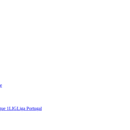
e
gue 1
LIG
Liga Portugal