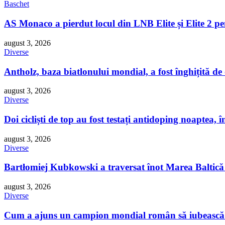
Baschet
AS Monaco a pierdut locul din LNB Elite și Elite 2 p
august 3, 2026
Diverse
Antholz, baza biatlonului mondial, a fost înghițită de
august 3, 2026
Diverse
Doi cicliști de top au fost testați antidoping noaptea, 
august 3, 2026
Diverse
Bartłomiej Kubkowski a traversat înot Marea Baltică 
august 3, 2026
Diverse
Cum a ajuns un campion mondial român să iubească 