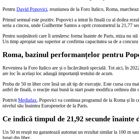
Pentru
David Popovici
, reuniunea de la Foro Italico, Roma, marchează
Primul semnal este pozitiv. Popovici a intrat în finală cu al doilea rezul
seria a cincea, unde Guilherme Santos a oprit cronometrul la 21,77 se
Pentru susținătorii care îi urmăresc forma înainte de Paris, miza nu st
Un timp apropiat sau superior ar confirma capacitatea sa de a concura p
Roma, bazinul performanțelor pentru Pop
Revenirea la Foro Italico are și o încărcătură specială. Tot aici, în 2
are loc în același loc adaugă importanță testului de acum.
Proba de 50 m liber cere însă un alt tip de execuție. Este cursa cea mai 
astfel de finală, o reacție mai bună la start poate modifica ordinea din c
Potrivit
Mediafax
, Popovici va continua programul de la Roma și în cel
nivelul său înaintea Europenelor de la Paris.
Ce indică timpul de 21,92 secunde înainte d
Un 50 m reușit nu garantează automat un rezultat similar la 100 m sau 2
lungi din liber.