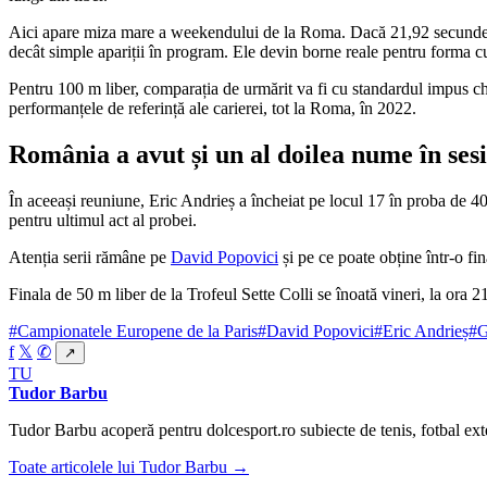
Aici apare miza mare a weekendului de la Roma. Dacă 21,92 secunde a 
decât simple apariții în program. Ele devin borne reale pentru forma c
Pentru 100 m liber, comparația de urmărit va fi cu standardul impus chia
performanțele de referință ale carierei, tot la Roma, în 2022.
România a avut și un al doilea nume în sesi
În aceeași reuniune, Eric Andrieș a încheiat pe locul 17 în proba de 400 
pentru ultimul act al probei.
Atenția serii rămâne pe
David Popovici
și pe ce poate obține într-o fi
Finala de 50 m liber de la Trofeul Sette Colli se înoată vineri, la ora
#Campionatele Europene de la Paris
#David Popovici
#Eric Andrieș
#G
f
𝕏
✆
↗
TU
Tudor Barbu
Tudor Barbu acoperă pentru dolcesport.ro subiecte de tenis, fotbal ext
Toate articolele lui Tudor Barbu →