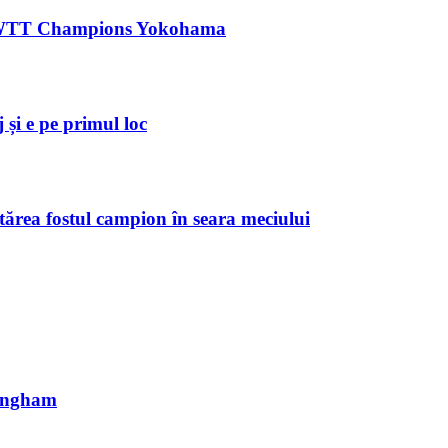
ă la WTT Champions Yokohama
și e pe primul loc
tărea fostul campion în seara meciului
mingham