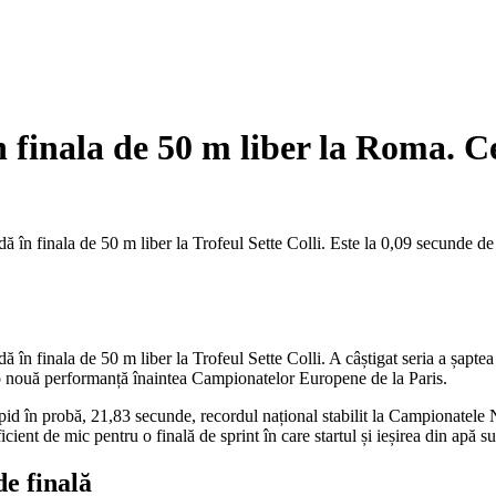
n finala de 50 m liber la Roma. C
dă în finala de 50 m liber la Trofeul Sette Colli. Este la 0,09 secunde d
ă în finala de 50 m liber la Trofeul Sette Colli. A câștigat seria a șapt
u o nouă performanță înaintea Campionatelor Europene de la Paris.
id în probă, 21,83 secunde, recordul național stabilit la Campionatele Na
ient de mic pentru o finală de sprint în care startul și ieșirea din apă su
de finală