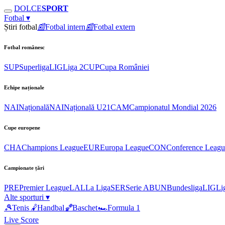
DOLCE
SPORT
Fotbal
▾
Știri fotbal
📰
Fotbal intern
📰
Fotbal extern
Fotbal românesc
SUP
Superliga
LIG
Liga 2
CUP
Cupa României
Echipe naționale
NAI
Națională
NAI
Națională U21
CAM
Campionatul Mondial 2026
Cupe europene
CHA
Champions League
EUR
Europa League
CON
Conference Leagu
Campionate țări
PRE
Premier League
LAL
La Liga
SER
Serie A
BUN
Bundesliga
LIG
Li
Alte sporturi
▾
🎾
Tenis
🤾
Handbal
🏀
Baschet
🏎
Formula 1
Live Score