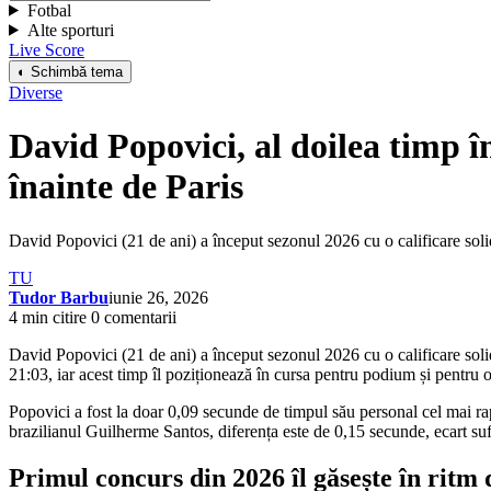
Fotbal
Alte sporturi
Live Score
◐ Schimbă tema
Diverse
David Popovici, al doilea timp î
înainte de Paris
David Popovici (21 de ani) a început sezonul 2026 cu o calificare soli
TU
Tudor Barbu
iunie 26, 2026
4 min citire
0 comentarii
David Popovici (21 de ani) a început sezonul 2026 cu o calificare solid
21:03, iar acest timp îl poziționează în cursa pentru podium și pentr
Popovici a fost la doar 0,09 secunde de timpul său personal cel mai rap
brazilianul Guilherme Santos, diferența este de 0,15 secunde, ecart sufic
Primul concurs din 2026 îl găsește în ritm 