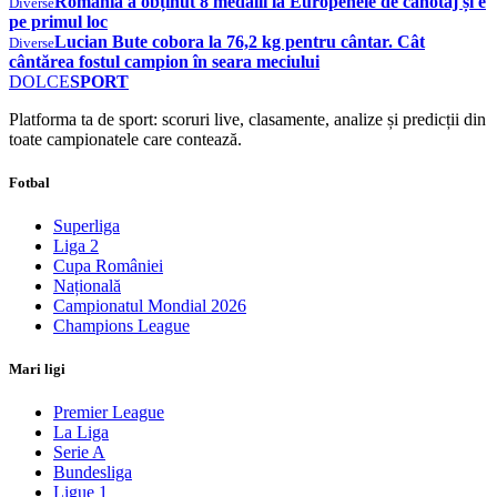
România a obținut 8 medalii la Europenele de canotaj și e
Diverse
pe primul loc
Lucian Bute cobora la 76,2 kg pentru cântar. Cât
Diverse
cântărea fostul campion în seara meciului
DOLCE
SPORT
Platforma ta de sport: scoruri live, clasamente, analize și predicții din
toate campionatele care contează.
Fotbal
Superliga
Liga 2
Cupa României
Națională
Campionatul Mondial 2026
Champions League
Mari ligi
Premier League
La Liga
Serie A
Bundesliga
Ligue 1