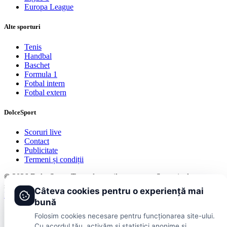
Europa League
Alte sporturi
Tenis
Handbal
Baschet
Formula 1
Fotbal intern
Fotbal extern
DolceSport
Scoruri live
Contact
Publicitate
Termeni și condiții
© 2026 DolceSport. Toate drepturile rezervate.
Scoruri, clasamente
și analize din toate competițiile
Câteva cookies pentru o experiență mai
Fotbal intern
Fotbal extern
Scoruri live
bună
Folosim cookies necesare pentru funcționarea site-ului.
Cu acordul tău, activăm și statistici anonime și