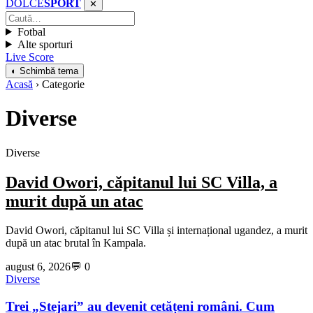
DOLCE
SPORT
✕
Fotbal
Alte sporturi
Live Score
◐ Schimbă tema
Acasă
› Categorie
Diverse
Diverse
David Owori, căpitanul lui SC Villa, a
murit după un atac
David Owori, căpitanul lui SC Villa și internațional ugandez, a murit
după un atac brutal în Kampala.
august 6, 2026
💬 0
Diverse
Trei „Stejari” au devenit cetățeni români. Cum