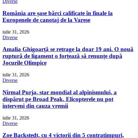
Diverse
România are șase bărci calificate în finale la
Europenele de canotaj de la Varese
iulie 31, 2026
Diverse
Amalia Ghigoarță se retrage la doar 19 ani. O nouă
ruptură de ligament o forțează să renunțe după
Jocurile Olimpice
iulie 31, 2026
Diverse
Nirmal Purja, star mondial al alpinismului, a
dispărut pe Broad Peak. Elicopterele nu pot
interveni din cauza vremii
iulie 31, 2026
Diverse
Zoe Backstedt, cu 4 victorii din 5 contratimpuri,