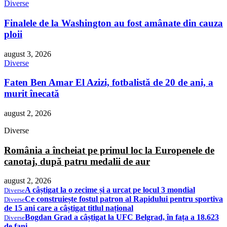
Diverse
Finalele de la Washington au fost amânate din cauza
ploii
august 3, 2026
Diverse
Faten Ben Amar El Azizi, fotbalistă de 20 de ani, a
murit înecată
august 2, 2026
Diverse
România a încheiat pe primul loc la Europenele de
canotaj, după patru medalii de aur
august 2, 2026
A câștigat la o zecime și a urcat pe locul 3 mondial
Diverse
Ce construiește fostul patron al Rapidului pentru sportiva
Diverse
de 15 ani care a câștigat titlul național
Bogdan Grad a câștigat la UFC Belgrad, în fața a 18.623
Diverse
de fani