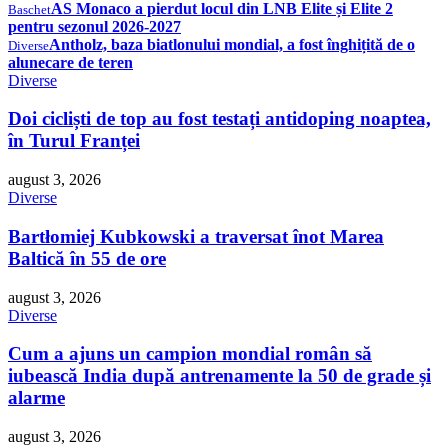
AS Monaco a pierdut locul din LNB Elite și Elite 2
Baschet
pentru sezonul 2026-2027
Antholz, baza biatlonului mondial, a fost înghițită de o
Diverse
alunecare de teren
Diverse
Doi cicliști de top au fost testați antidoping noaptea,
în Turul Franței
august 3, 2026
Diverse
Bartłomiej Kubkowski a traversat înot Marea
Baltică în 55 de ore
august 3, 2026
Diverse
Cum a ajuns un campion mondial român să
iubească India după antrenamente la 50 de grade și
alarme
august 3, 2026