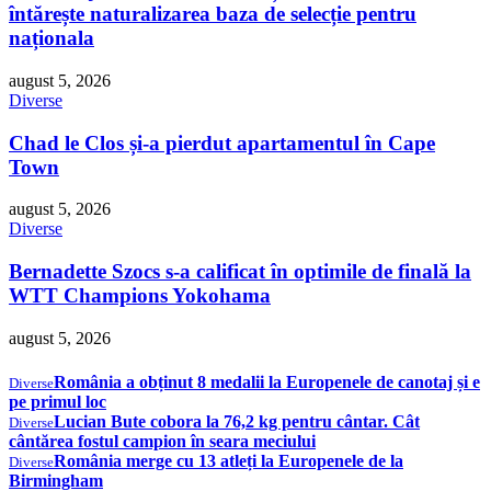
întărește naturalizarea baza de selecție pentru
naționala
august 5, 2026
Diverse
Chad le Clos și-a pierdut apartamentul în Cape
Town
august 5, 2026
Diverse
Bernadette Szocs s-a calificat în optimile de finală la
WTT Champions Yokohama
august 5, 2026
România a obținut 8 medalii la Europenele de canotaj și e
Diverse
pe primul loc
Lucian Bute cobora la 76,2 kg pentru cântar. Cât
Diverse
cântărea fostul campion în seara meciului
România merge cu 13 atleți la Europenele de la
Diverse
Birmingham