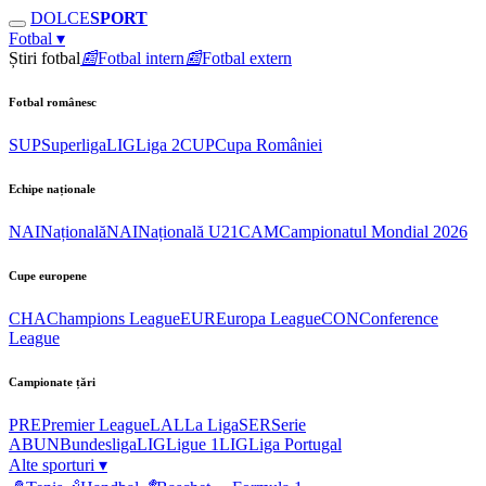
DOLCE
SPORT
Fotbal
▾
Știri fotbal
📰
Fotbal intern
📰
Fotbal extern
Fotbal românesc
SUP
Superliga
LIG
Liga 2
CUP
Cupa României
Echipe naționale
NAI
Națională
NAI
Națională U21
CAM
Campionatul Mondial 2026
Cupe europene
CHA
Champions League
EUR
Europa League
CON
Conference
League
Campionate țări
PRE
Premier League
LAL
La Liga
SER
Serie
A
BUN
Bundesliga
LIG
Ligue 1
LIG
Liga Portugal
Alte sporturi
▾