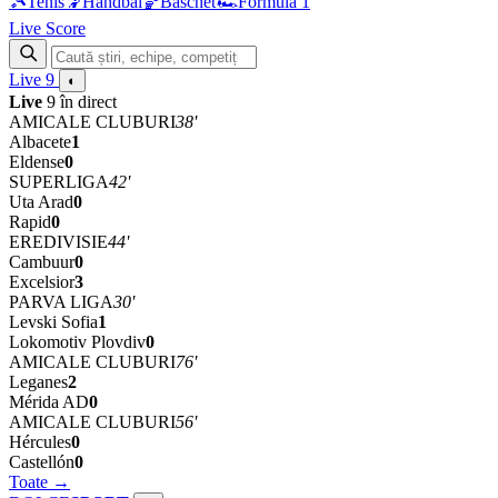
🎾
Tenis
🤾
Handbal
🏀
Baschet
🏎
Formula 1
Live Score
Live
9
◐
Live
9 în direct
AMICALE CLUBURI
38'
Albacete
1
Eldense
0
SUPERLIGA
42'
Uta Arad
0
Rapid
0
EREDIVISIE
44'
Cambuur
0
Excelsior
3
PARVA LIGA
30'
Levski Sofia
1
Lokomotiv Plovdiv
0
AMICALE CLUBURI
76'
Leganes
2
Mérida AD
0
AMICALE CLUBURI
56'
Hércules
0
Castellón
0
Toate →