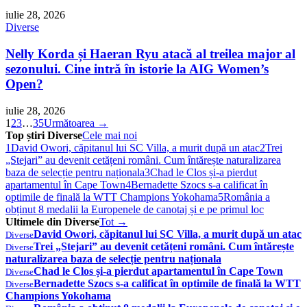
iulie 28, 2026
Diverse
Nelly Korda și Haeran Ryu atacă al treilea major al
sezonului. Cine intră în istorie la AIG Women’s
Open?
iulie 28, 2026
1
2
3
…
35
Următoarea →
Top știri Diverse
Cele mai noi
1
David Owori, căpitanul lui SC Villa, a murit după un atac
2
Trei
„Stejari” au devenit cetățeni români. Cum întărește naturalizarea
baza de selecție pentru naționala
3
Chad le Clos și-a pierdut
apartamentul în Cape Town
4
Bernadette Szocs s-a calificat în
optimile de finală la WTT Champions Yokohama
5
România a
obținut 8 medalii la Europenele de canotaj și e pe primul loc
Ultimele din Diverse
Tot →
David Owori, căpitanul lui SC Villa, a murit după un atac
Diverse
Trei „Stejari” au devenit cetățeni români. Cum întărește
Diverse
naturalizarea baza de selecție pentru naționala
Chad le Clos și-a pierdut apartamentul în Cape Town
Diverse
Bernadette Szocs s-a calificat în optimile de finală la WTT
Diverse
Champions Yokohama